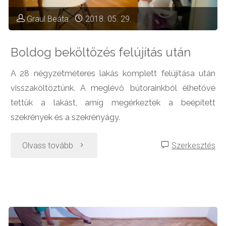
Graul Beáta
2018. 05. 29.
Boldog beköltözés felújítás után
A 28 négyzetméteres lakás komplett felújítása után
visszaköltöztünk. A meglévő bútorainkból élhetővé
tettük a lakást, amíg megérkeztek a beépített
szekrények és a szekrényágy.
"Boldog
Olvass tovább
Szerkesztés
beköltözés
felújítás
után"