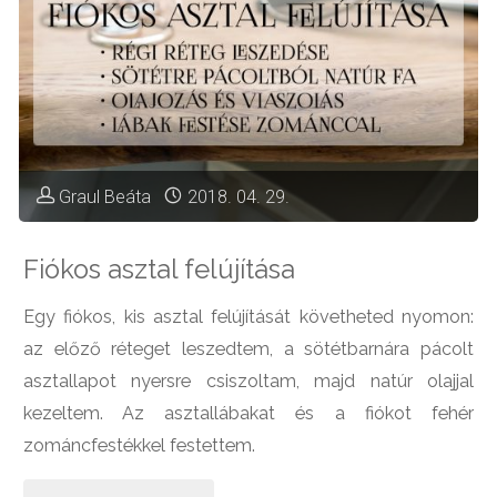
Graul Beáta
2018. 04. 29.
Fiókos asztal felújítása
Egy fiókos, kis asztal felújítását követheted nyomon:
az előző réteget leszedtem, a sötétbarnára pácolt
asztallapot nyersre csiszoltam, majd natúr olajjal
kezeltem. Az asztallábakat és a fiókot fehér
zománcfestékkel festettem.