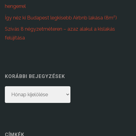
hengerrel
Így néz ki Budapest legkisebb Airbnb lakása (8m²)
Szívás 8 négyzetméteren – azaz alakul a kislakás
felújítása
KORÁBBI BEJEGYZÉSEK
Korábbi
bejegyzések
CÍMKÉK