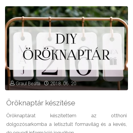
Graul Beáta
2018. 06. 20.
Öröknaptár készítése
Öröknaptárat készítettem az otthoni
dolgozósarkomba a letisztult formavilág és a kevés,
de egyedi információ jegyében.