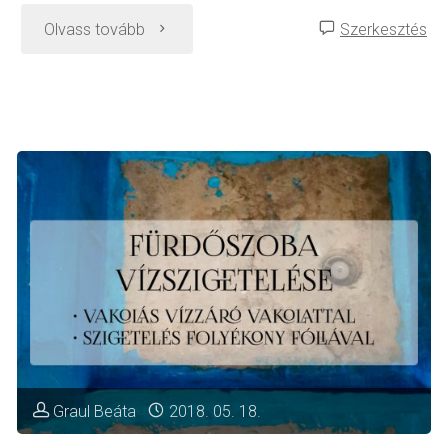
"Parkettafelújítás:
Olvass tovább
Szerkesztés
csiszolás
és
lakkozás"
Graul Beáta
2018. 05. 18.