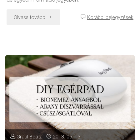
"Öröknaptár
Olvass tovább
Korábbi bejegyzések
készítése"
Graul Beáta
2018. 06. 15.