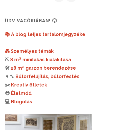
ÜDV VACÓKIÁBAN! 🙂
📚 A blog teljes tartalomjegyzéke
💑 Személyes témák
⛏️
8 m² minilakás kialakítása
🛠️
28 m² garzon berendezése
👩‍🔧
Bútorfelújítás, bútorfestés
✂️
Kreatív ötletek
😎
Életmód
💻
Blogolás