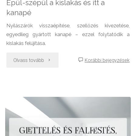
Épül-szépül a kislakás és itt a
kanapé
Nyílászárók visszaépítése, szellőzés kivezetése,
egyedileg gyártott kanapé – ezzel folytatódik a
kislakás felújítása.
"Épül-
Olvass tovább
Korábbi bejegyzések
szépül
a
kislakás
és
itt