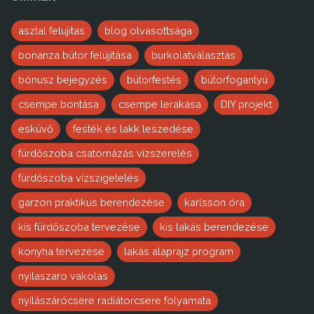
asztal felujitas
blog olvasottsága
bonanza bútor felújítása
burkolatválasztás
bónusz bejegyzés
bútorfestés
bútorfogantyú
csempe bontása
csempe lerakása
DIY projekt
esküvő
festék és lakk leszedése
fürdőszoba csatornázás vízszerelés
fürdőszoba vízszigetelés
garzon praktikus berendezése
karlsson óra
kis fürdőszoba tervezése
kis lakás berendezése
konyha tervezése
lakás alaprajz program
nyilaszaro vakolas
nyílászárócsere radiátorcsere folyamata