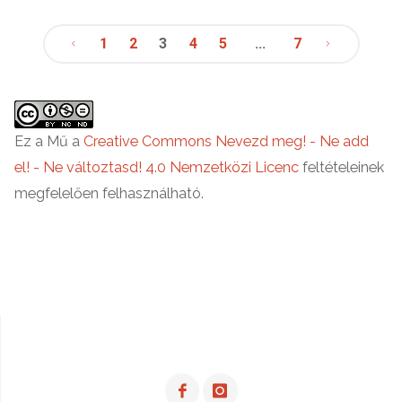
folyamata"
1
2
3
4
5
…
7
Bejegyzések
lapozása
Ez a Mű a
Creative Commons Nevezd meg! - Ne add
el! - Ne változtasd! 4.0 Nemzetközi Licenc
feltételeinek
megfelelően felhasználható.