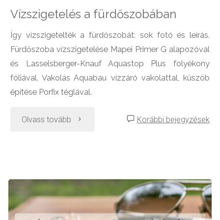
Vízszigetelés a fürdőszobában
Így vízszigetelték a fürdőszobát: sok fotó és leírás.
Fürdőszoba vízszigetelése Mapei Primer G alapozóval
és Lasselsberger-Knauf Aquastop Plus folyékony
fóliával. Vakolás Aquabau vízzáró vakolattal, küszöb
építése Porfix téglával.
"Vízszigetelés
Olvass tovább
Korábbi bejegyzések
a
fürdőszobában"