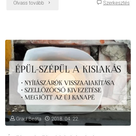
"Fiókos
Olvass tovább
Szerkesztés
asztal
felújítása"
Graul Beáta
2018. 04. 22.