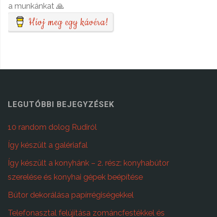
a munkánkat 🙏
Hívj meg egy kávéra!
LEGUTÓBBI BEJEGYZÉSEK
10 random dolog Rudiról
Így készült a galériafal
Így készült a konyhánk – 2. rész: konyhabútor
szerelése és konyhai gépek beépítése
Bútor dekorálása papírrégiségekkel
Telefonasztal felújítása zománcfestékkel és