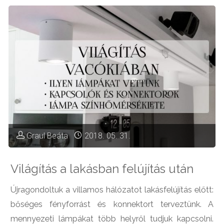
blogbejegyzés"
Graul Beáta
2018. 05. 31.
Világítás a lakásban felújítás után
Újragondoltuk a villamos hálózatot lakásfelújítás előtt:
bőséges fényforrást és konnektort terveztünk. A
mennyezeti lámpákat több helyről tudjuk kapcsolni.