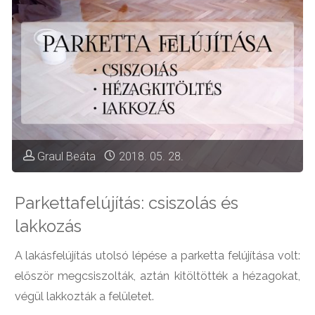
Graul Beáta
2018. 05. 28.
Parkettafelújítás: csiszolás és
lakkozás
A lakásfelújítás utolsó lépése a parketta felújítása volt:
először megcsiszolták, aztán kitöltötték a hézagokat,
végül lakkozták a felületet.