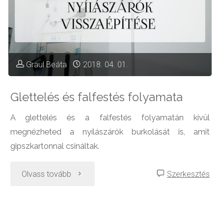
a
kanapé"
Graul Beáta
2018. 04. 01.
Glettelés és falfestés folyamata
A glettelés és a falfestés folyamatán kívül
megnézheted a nyílászárók burkolását is, amit
gipszkartonnal csináltak.
"Glettelés
Olvass tovább
Szerkesztés
és
falfestés