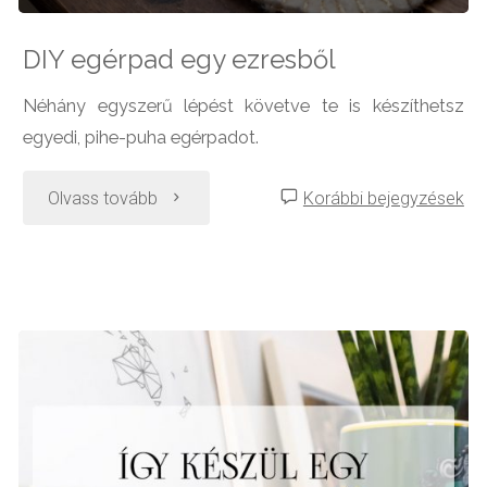
DIY egérpad egy ezresből
Néhány egyszerű lépést követve te is készíthetsz
egyedi, pihe-puha egérpadot.
"DIY
Olvass tovább
Korábbi bejegyzések
egérpad
egy
ezresből"