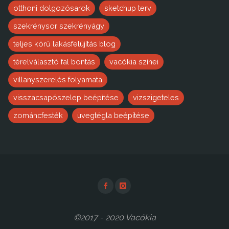
otthoni dolgozósarok
sketchup terv
szekrénysor szekrényágy
teljes körű lakásfelújítás blog
térelválasztó fal bontás
vacókia színei
villanyszerelés folyamata
visszacsapószelep beépítése
vizszigeteles
zománcfesték
üvegtégla beépítése
©2017 - 2020 Vacókia