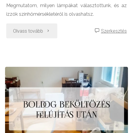
Megmutatom, milyen lámpákat választottunk, és az
izzók színhőmérsékletéről is olvashatsz.
"Világítás
Olvass tovább
Szerkesztés
a
lakásban
felújítás
után"