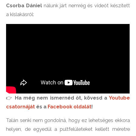
Csorba Dániel
nálunk járt nemrég és videót készített
a kislakásról:
👉
Ha még nem ismernéd őt, kövesd a
Youtube
csatornáját
és a
Facebook oldalát
!
Talán senki nem gondolná, hogy ez lehetséges ekkora
helyen, de egyedül a pultfelületeket kellett méretre