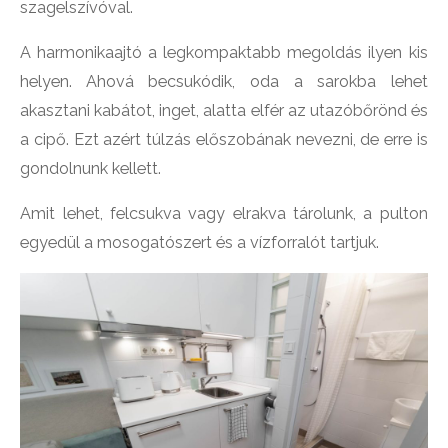
szagelszívóval.
A harmonikaajtó a legkompaktabb megoldás ilyen kis
helyen. Ahová becsukódik, oda a sarokba lehet
akasztani kabátot, inget, alatta elfér az utazóbőrönd és
a cipő. Ezt azért túlzás előszobának nevezni, de erre is
gondolnunk kellett.
Amit lehet, felcsukva vagy elrakva tárolunk, a pulton
egyedül a mosogatószert és a vízforralót tartjuk.