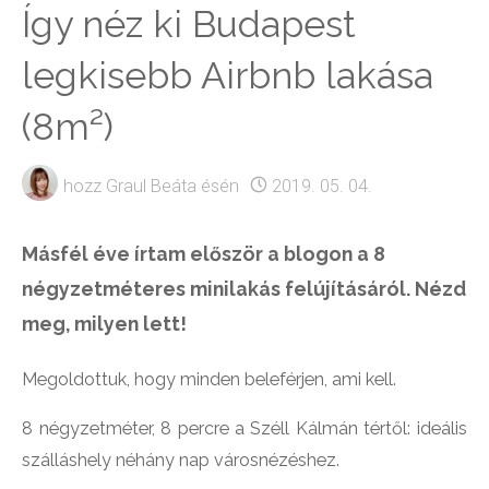
Így néz ki Budapest
legkisebb Airbnb lakása
(8m²)
hozz
Graul Beáta
ésén
2019. 05. 04.
Másfél éve írtam először a blogon a 8
négyzetméteres minilakás felújításáról. Nézd
meg, milyen lett!
Megoldottuk, hogy minden beleférjen, ami kell.
8 négyzetméter, 8 percre a Széll Kálmán tértől: ideális
szálláshely néhány nap városnézéshez.