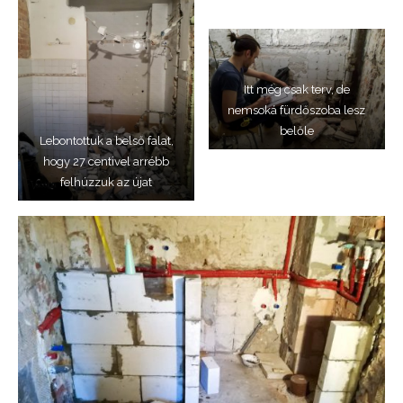
Itt még csak terv, de
nemsoká fürdőszoba lesz
belőle
Lebontottuk a belső falat,
hogy 27 centivel arrébb
felhúzzuk az újat