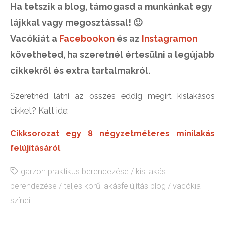
Ha tetszik a blog, támogasd a munkánkat egy
lájkkal vagy megosztással! 🙂
Vacókiát a
Facebookon
és az
Instagramon
követheted, ha szeretnél értesülni a legújabb
cikkekről és extra tartalmakról.
Szeretnéd látni az összes eddig megírt kislakásos
cikket? Katt ide:
Cikksorozat egy 8 négyzetméteres minilakás
felújításáról
garzon praktikus berendezése
/
kis lakás
berendezése
/
teljes körű lakásfelújítás blog
/
vacókia
színei