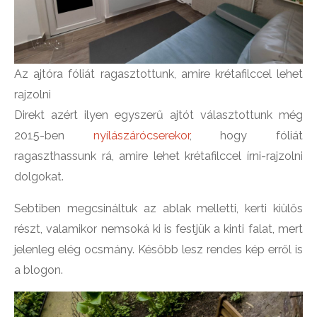
Az ajtóra fóliát ragasztottunk, amire krétafilccel lehet
rajzolni
Direkt azért ilyen egyszerű ajtót választottunk még
2015-ben
nyílászárócserekor
, hogy fóliát
ragaszthassunk rá, amire lehet krétafilccel írni-rajzolni
dolgokat.
Sebtiben megcsináltuk az ablak melletti, kerti kiülős
részt, valamikor nemsoká ki is festjük a kinti falat, mert
jelenleg elég ocsmány. Később lesz rendes kép erről is
a blogon.