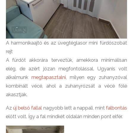
A harmonikaajtó és az üvegtéglasor mini fürdőszobát
rejt
A fürdőt akkorára terveztük, amekkora minimálisan
elég, de azért józan megfontolással. Ugyanis volt
alkalmunk
megtapasztalni
, milyen egy zuhanyzóval
kombinált vécé, ahol a zuhanyrózsát a vécé fölé
akasztják.
Az
új belső fallal
nagyobb lett a nappali, mint
falbontás
előtt volt. Így a fal mindkét oldalán minden pont elfér.