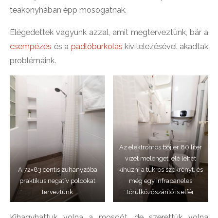
teakonyhában épp mosogatnak.
Elégedettek vagyunk azzal, amit megterveztünk, bár a
csempézés
és a
padlóburkolás
kivitelezésével akadtak
problémáink.
Az elektromos bojler 80 liter
vizet melenget, elé lehet
A 72×83 centis zuhanyzóba
kihúzni a tükrös szekrényt, és
praktikus negatív polcokat
még egy infrapaneles
terveztünk
törülközőszárító is elfér
Kihagyhattuk volna a mosdót, de szerettük volna