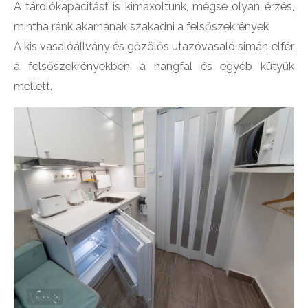
A tárolókapacitást is kimaxoltunk, mégse olyan érzés,
mintha ránk akarnának szakadni a felsőszekrények
A kis vasalóállvány és gőzölős utazóvasaló simán elfér
a felsőszekrényekben, a hangfal és egyéb kütyük
mellett.