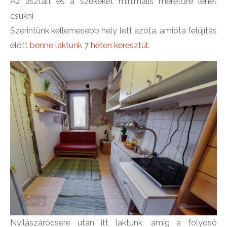
Az asztalt és a székeket minimális méretűre lehet
csukni
Szerintünk kellemesebb hely lett azóta, amióta felújítás
előtt
benne laktunk 7 héten keresztül
:
Nyílászárócsere után itt laktunk, amíg a folyosó