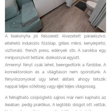
A teakonyha jól felszerelt: kivezetett páraelszívó,
eltehető indukciós főzőlap, grilles mikró, kenyérpirító,
vízforraló, french press, edények stb. A sarokba egy
miniporszívót tettünk, dokkolóval együtt.
Amennyi fényt csak lehet, beengedtünk a fürdőbe. A
konnektorokon és a világításon nem spóroltunk. A
fényviszonyokat úgy lehet állítani, ahogy tetszik:
nappal teljes sötétség vagy éjjel teljes világosság.
A felhajtható csöpögtető sajnos már nem kapható az
Ikeában, pedig praktikus. A legtöbb dolgot ott vettük,