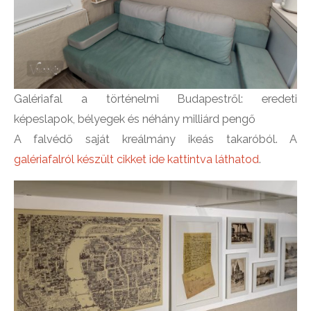
Galériafal a történelmi Budapestről: eredeti
képeslapok, bélyegek és néhány milliárd pengő
A falvédő saját kreálmány ikeás takaróból. A
galériafalról készült cikket ide kattintva láthatod
.