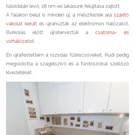
túloldalán levő, 28 nm-es lakásunk felújítása zajlott
A falakon belül is minden új: a mészfesték alá
szárító
vakolat került
és újrahúzták az elektromos hálózatot.
Burkolás előtt újraterveztük a
csatorna- és
vízhálózatot
.
Én újrafestettem a rozsdás fűtéscsöveket, Rudi pedig
megoldotta a szagelszívó és a fürdőszobai szellőző
kivezetését.