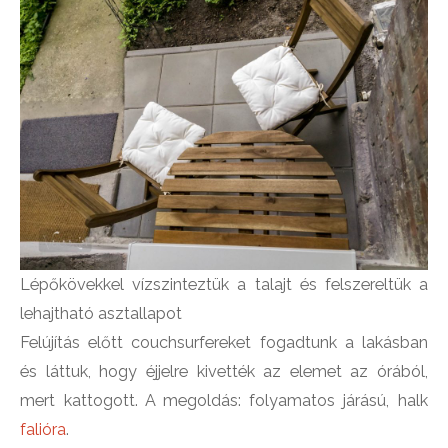
Lépőkövekkel vízszinteztük a talajt és felszereltük a
lehajtható asztallapot
Felújítás előtt couchsurfereket fogadtunk a lakásban
és láttuk, hogy éjjelre kivették az elemet az órából,
mert kattogott. A megoldás: folyamatos járású, halk
falióra
.