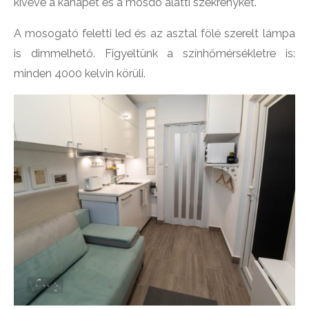
kivéve a kanapét és a mosdó alatti szekrénykét.
A mosogató feletti led és az asztal fölé szerelt lámpa
is dimmelhető. Figyeltünk a színhőmérsékletre is:
minden 4000 kelvin körüli.