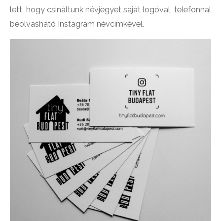
lett, hogy csináltunk névjegyet saját logóval, telefonnal
beolvasható Instagram névcímkével.