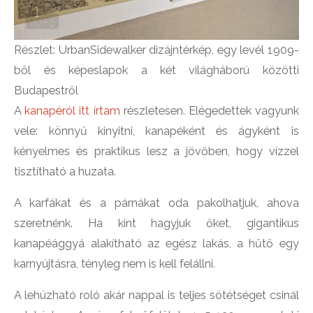
Részlet: UrbanSidewalker dizájntérkép, egy levél 1909-
ből és képeslapok a két világháború közötti
Budapestről
A
kanapéról itt írtam
részletesen. Elégedettek vagyunk
vele: könnyű kinyitni, kanapéként és ágyként is
kényelmes és praktikus lesz a jövőben, hogy vízzel
tisztítható a huzata.
A karfákat és a párnákat oda pakolhatjuk, ahova
szeretnénk. Ha kint hagyjuk őket, gigantikus
kanapéággyá alakítható az egész lakás, a hűtő egy
karnyújtásra, tényleg nem is kell felállni.
A lehúzható roló akár nappal is teljes sötétséget csinál