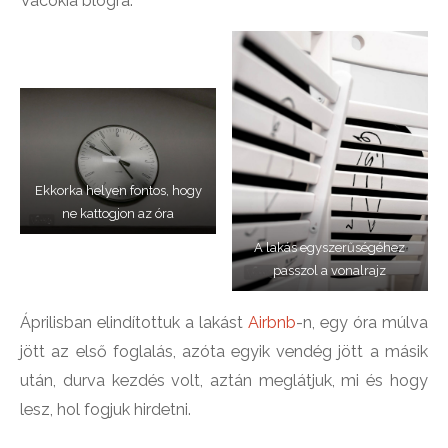
Vacókia blogra.
Ekkorka helyen fontos, hogy
ne kattogjon az óra
A lakás egyszerűségéhez
passzol a vonalrajz
Áprilisban elindítottuk a lakást
Airbnb
-n, egy óra múlva
jött az első foglalás, azóta egyik vendég jött a másik
után, durva kezdés volt, aztán meglátjuk, mi és hogy
lesz, hol fogjuk hirdetni.