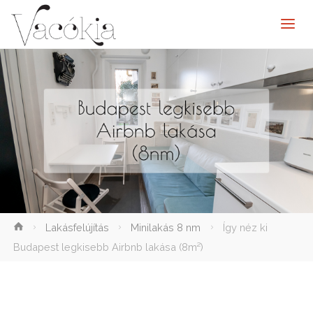
elenítése
Lakásfelújítás
Minilakás 8 nm
Így néz ki
Budapest legkisebb Airbnb lakása (8m²)