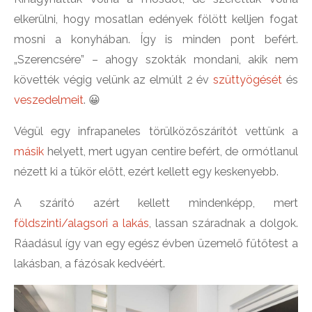
elkerülni, hogy mosatlan edények fölött kelljen fogat
mosni a konyhában. Így is minden pont befért.
„Szerencsére” – ahogy szokták mondani, akik nem
követték végig velünk az elmúlt 2 év
szüttyögését
és
veszedelmeit
. 😀
Végül egy infrapaneles törülközőszárítót vettünk a
másik
helyett, mert ugyan centire befért, de ormótlanul
nézett ki a tükör előtt, ezért kellett egy keskenyebb.
A szárító azért kellett mindenképp, mert
földszinti/alagsori a lakás
, lassan száradnak a dolgok.
Ráadásul így van egy egész évben üzemelő fűtőtest a
lakásban, a fázósak kedvéért.