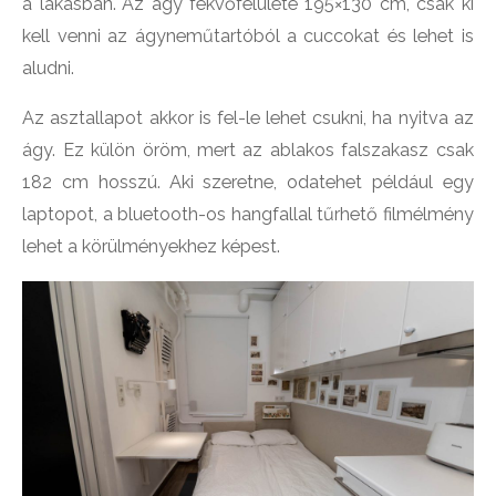
a lakásban. Az ágy fekvőfelülete 195×130 cm, csak ki
kell venni az ágyneműtartóból a cuccokat és lehet is
aludni.
Az asztallapot akkor is fel-le lehet csukni, ha nyitva az
ágy. Ez külön öröm, mert az ablakos falszakasz csak
182 cm hosszú. Aki szeretne, odatehet például egy
laptopot, a bluetooth-os hangfallal tűrhető filmélmény
lehet a körülményekhez képest.