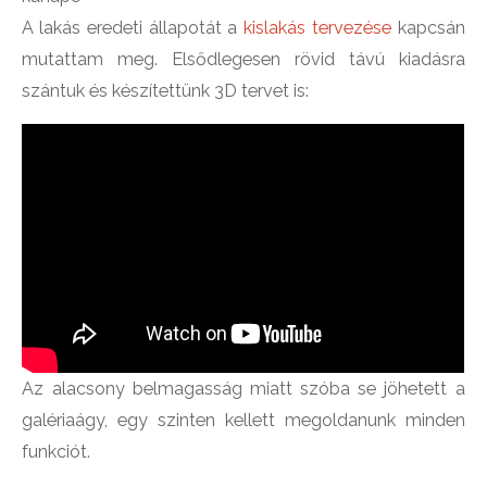
A lakás eredeti állapotát a
kislakás tervezése
kapcsán
mutattam meg. Elsődlegesen rövid távú kiadásra
szántuk és készítettünk 3D tervet is:
Az alacsony belmagasság miatt szóba se jöhetett a
galériaágy, egy szinten kellett megoldanunk minden
funkciót.