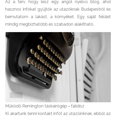
Az a terv, hogy lesz egy angol nyelvű blog, ahol
hasznos infókat gyűjtök az utazóknak Budapestről és
bemutatom a lakást, a környéket. Egy saját felület
mindig megbízhatóbb és szabadon alakítható.
Működő Remington táskaírógép = falidísz
Ki akartunk tenni kontakt infót az utazóinknak, ebből az