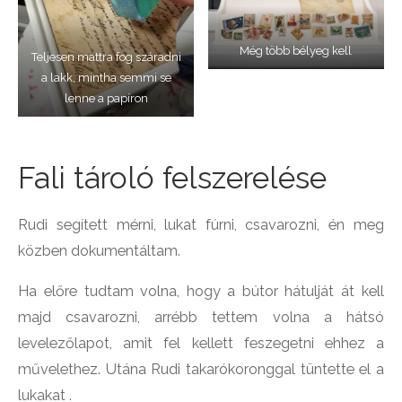
Még több bélyeg kell
Teljesen mattra fog száradni
a lakk, mintha semmi se
lenne a papíron
Fali tároló felszerelése
Rudi segített mérni, lukat fúrni, csavarozni, én meg
közben dokumentáltam.
Ha előre tudtam volna, hogy a bútor hátulját át kell
majd csavarozni, arrébb tettem volna a hátsó
levelezőlapot, amit fel kellett feszegetni ehhez a
művelethez. Utána Rudi takarókoronggal tüntette el a
lukakat .