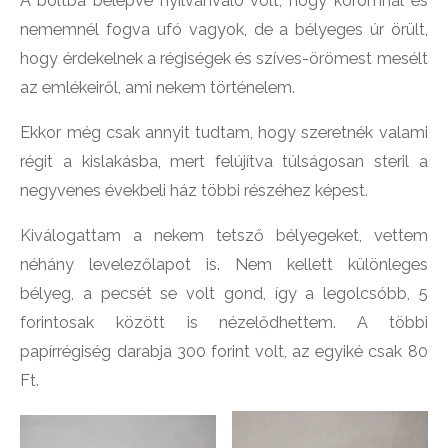
A boltba belépve nyilvánvaló volt, hogy koromnál és
nememnél fogva ufó vagyok, de a bélyeges úr örült,
hogy érdekelnek a régiségek és szíves-örömest mesélt
az emlékeiről, ami nekem történelem.
Ekkor még csak annyit tudtam, hogy szeretnék valami
régit a kislakásba, mert felújítva túlságosan steril a
negyvenes évekbeli ház többi részéhez képest.
Kiválogattam a nekem tetsző bélyegeket, vettem
néhány levelezőlapot is. Nem kellett különleges
bélyeg, a pecsét se volt gond, így a legolcsóbb, 5
forintosak között is nézelődhettem. A többi
papírrégiség darabja 300 forint volt, az egyiké csak 80
Ft.