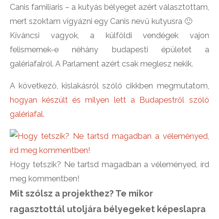
Canis familiaris – a kutyás bélyeget azért választottam,
mert szoktam vigyázni egy Canis nevű kutyusra 🙂
Kíváncsi vagyok, a külföldi vendégek vajon
felismernek-e néhány budapesti épületet a
galériafalról. A Parlament azért csak meglesz nekik.
A következő, kislakásról szóló cikkben megmutatom,
hogyan készült és milyen lett a Budapestről szóló
galériafal
.
Hogy tetszik? Ne tartsd magadban a véleményed, írd
meg kommentben!
Mit szólsz a projekthez? Te mikor
ragasztottál utoljára bélyegeket képeslapra