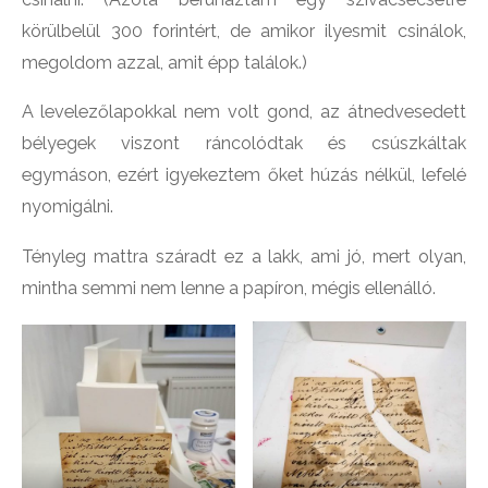
körülbelül 300 forintért, de amikor ilyesmit csinálok,
megoldom azzal, amit épp találok.)
A levelezőlapokkal nem volt gond, az átnedvesedett
bélyegek viszont ráncolódtak és csúszkáltak
egymáson, ezért igyekeztem őket húzás nélkül, lefelé
nyomigálni.
Tényleg mattra száradt ez a lakk, ami jó, mert olyan,
mintha semmi nem lenne a papíron, mégis ellenálló.