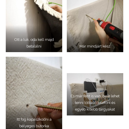
Ott a luk, oda kell majd
betalálni
Már mindjárt kész
És már fent is van, bele lehet
tenni töltődő telefont és
egyéb kisebb tárgyakat
Itt fog kapaszkodni a
bélyeges bútorka