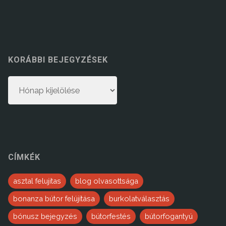
KORÁBBI BEJEGYZÉSEK
Korábbi
bejegyzések
CÍMKÉK
asztal felujitas
blog olvasottsága
bonanza bútor felújítása
burkolatválasztás
bónusz bejegyzés
bútorfestés
bútorfogantyú