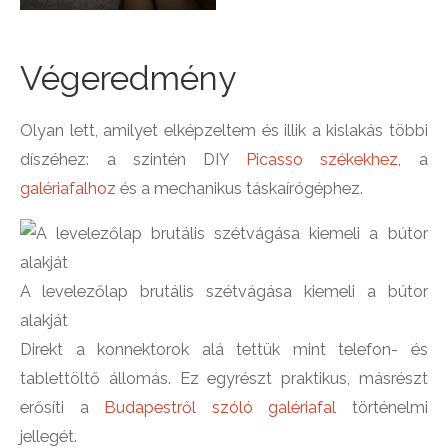
Végeredmény
Olyan lett, amilyet elképzeltem és illik a kislakás többi
díszéhez: a szintén DIY
Picasso székekhez
, a
galériafalhoz
és a mechanikus táskaírógéphez.
A levelezőlap brutális szétvágása kiemeli a bútor
alakját
Direkt a konnektorok alá tettük mint telefon- és
tablettöltő állomás. Ez egyrészt praktikus, másrészt
erősíti a
Budapestről szóló galériafal
történelmi
jellegét.