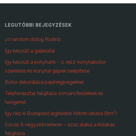
LEGUTÓBBI BEJEGYZÉSEK
10 random dolog Rudiról
Így készült a galériafal
Így készült a konyhánk – 2. rész: konyhabútor
szerelése és konyhai gépek beépítése
Bútor dekorálása papírrégiségekkel
Telefonasztal felújítása zománcfestékkel és
hengerrel
Így néz ki Budapest legkisebb Airbnb lakása (8m²)
Szívás 8 négyzetméteren – azaz alakul a kislakás
felújítása