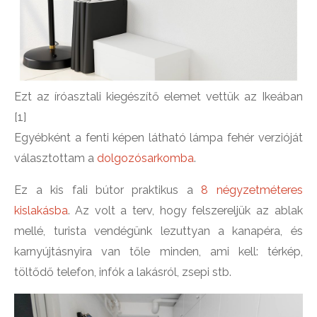
Ezt az íróasztali kiegészítő elemet vettük az Ikeában
[1]
Egyébként a fenti képen látható lámpa fehér verzióját
választottam a
dolgozósarkomba
.
Ez a kis fali bútor praktikus a
8 négyzetméteres
kislakásba
. Az volt a terv, hogy felszereljük az ablak
mellé, turista vendégünk lezuttyan a kanapéra, és
karnyújtásnyira van tőle minden, ami kell: térkép,
töltődő telefon, infók a lakásról, zsepi stb.