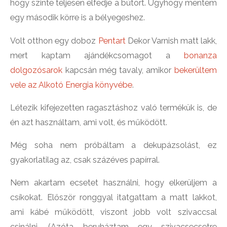
hogy szinte teljesen elfedje a bútort. Úgyhogy mentem
egy második körre is a bélyegeshez.
Volt otthon egy doboz
Pentart
Dekor Varnish matt lakk,
mert kaptam ajándékcsomagot a
bonanza
dolgozósarok
kapcsán még tavaly, amikor
bekerültem
vele az Alkotó Energia könyvébe
.
Létezik kifejezetten ragasztáshoz való termékük is, de
én azt használtam, ami volt, és működött.
Még soha nem próbáltam a dekupázsolást, ez
gyakorlatilag az, csak százéves papírral.
Nem akartam ecsetet használni, hogy elkerüljem a
csíkokat. Először ronggyal itatgattam a matt lakkot,
ami kábé működött, viszont jobb volt szivaccsal
csinálni. (Azóta beruháztam egy szivacsecsetre