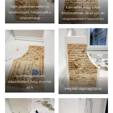
Ilyen állapotban vettem a
Ezen lehet, hogy sokan
levelezőlapot, megtetszett a
felszisszennek, de ez van, én
viharvertsége
dizájnelemként használom
Gyurmaragasztóval
odapróbáltam, hogy jó-e már
az ív
Még kell vágni egy kicsit