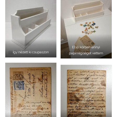
Első körben ennyi
Így nézett ki csupaszon
papírrégiséget vettem