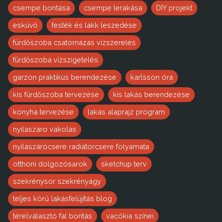
csempe bontása
csempe lerakása
DIY projekt
esküvő
festék és lakk leszedése
fürdőszoba csatornázás vízszerelés
fürdőszoba vízszigetelés
garzon praktikus berendezése
karlsson óra
kis fürdőszoba tervezése
kis lakás berendezése
konyha tervezése
lakás alaprajz program
nyilaszaro vakolas
nyílászárócsere radiátorcsere folyamata
otthoni dolgozósarok
sketchup terv
szekrénysor szekrényágy
teljes körű lakásfelújítás blog
térelválasztó fal bontás
vacókia színei