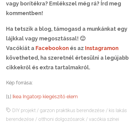
vagy borítékra? Emlékszel még rá? Írd meg
kommentben!
Ha tetszik a blog, támogasd a munkánkat egy
lájkkal vagy megosztással! 🙂
Vacókiát a
Facebookon
és az
Instagramon
követheted, ha szeretnél értesülni a legújabb
cikkekről és extra tartalmakról.
Kép forrása:
[1]
Ikea Ingatorp kiegészítő elem
DIY projekt
/
garzon praktikus berendezése
/
kis lakás
berendezése
/
otthoni dolgozósarok
/
vacókia színei