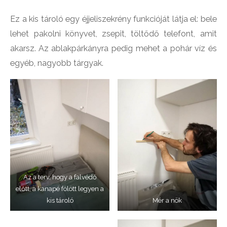
Ez a kis tároló egy éjjeliszekrény funkcióját látja el: bele
lehet pakolni könyvet, zsepit, töltődő telefont, amit
akarsz. Az ablakpárkányra pedig mehet a pohár víz és
egyéb, nagyobb tárgyak.
Az a terv, hogy a falvédő
előtt, a kanapé fölött legyen a
kis tároló
Mér a nök