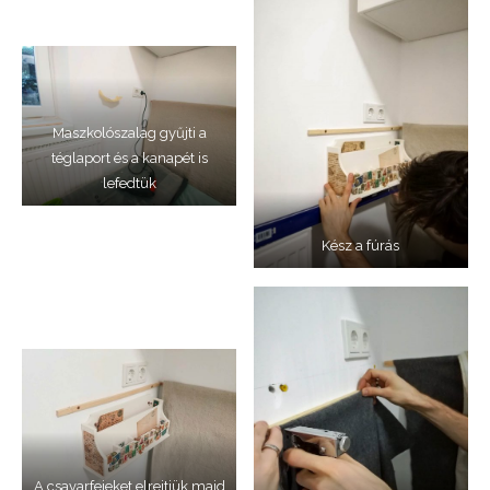
Maszkolószalag gyűjti a
téglaport és a kanapét is
lefedtük
Kész a fúrás
A csavarfejeket elrejtjük majd