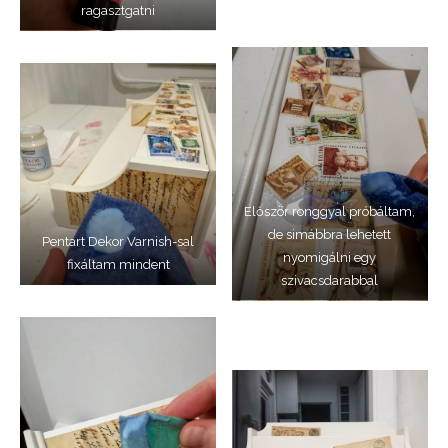
ragasztgatni
Először ronggyal próbáltam,
de simábbra lehetett
Pentart Dekor Varnish-sal
nyomigálni egy
fixáltam mindent
szivacsdarabbal