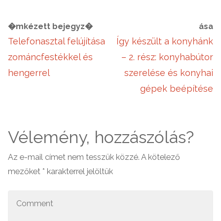
�mkézett bejegyz�
ása
Telefonasztal felújítása
Így készült a konyhánk
zománcfestékkel és
– 2. rész: konyhabútor
hengerrel
szerelése és konyhai
gépek beépítése
Vélemény, hozzászólás?
Az e-mail címet nem tesszük közzé.
A kötelező
mezőket
*
karakterrel jelöltük