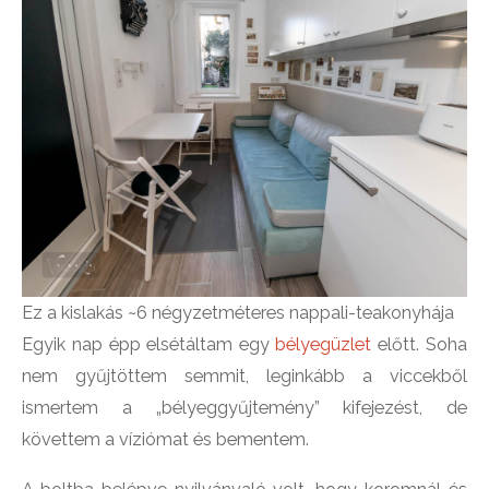
Ez a kislakás ~6 négyzetméteres nappali-teakonyhája
Egyik nap épp elsétáltam egy
bélyegüzlet
előtt. Soha
nem gyűjtöttem semmit, leginkább a viccekből
ismertem a „bélyeggyűjtemény” kifejezést, de
követtem a víziómat és bementem.