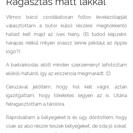
Ragasztás matt lakkal
Vilmos bácsi csodálatosan foltos levelezőlapját
választottam a bútor külső részére: meghökkentő
hatást kelt majd az íves hiány. (El tudod képzelni,
harapás nélkül milyen snassz lenne például az Apple
logó?)
A barbárkodás előtt minden szerzeményt lefotóztam
elölről-hátulról, így az esszencia megmaradt. 🙂
Ceruzával jelöltem, hogy hol kell vágni, aztán
igazítgattam, hogy tökéletes legyen az ív. Utána
felragasztottam a tárolóra.
Rápróbáltam a bélyegeket is és úgy döntöttem, hogy
csak az alsó részre teszek bélyegeket, de oda jó sokat,