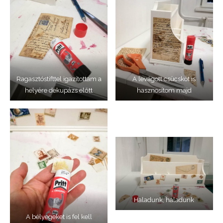
Ragasztóstifttel igazítottam a
A levágott csücsköt is
helyére dekupázs előtt
hasznosítom majd
Haladunk, haladunk
A bélyegeket is fel kell