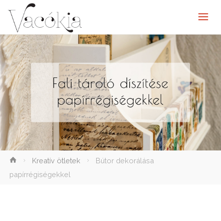
elenítése
Kreatív ötletek
Bútor dekorálása
papírrégiségekkel