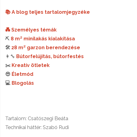
📚 A blog teljes tartalomjegyzéke
💑 Személyes témák
⛏️
8 m² minilakás kialakítása
🛠️
28 m² garzon berendezése
👩‍🔧
Bútorfelújítás, bútorfestés
✂️
Kreatív ötletek
😎
Életmód
💻
Blogolás
Tartalom: Csatószegi Beáta
Technikai háttér: Szabó Rudi