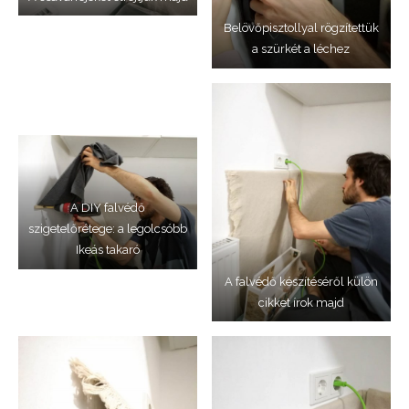
Belövőpisztollyal rögzítettük
a szürkét a léchez
A DIY falvédő
szigetelőrétege: a legolcsóbb
Ikeás takaró
A falvédő készítéséről külön
cikket írok majd