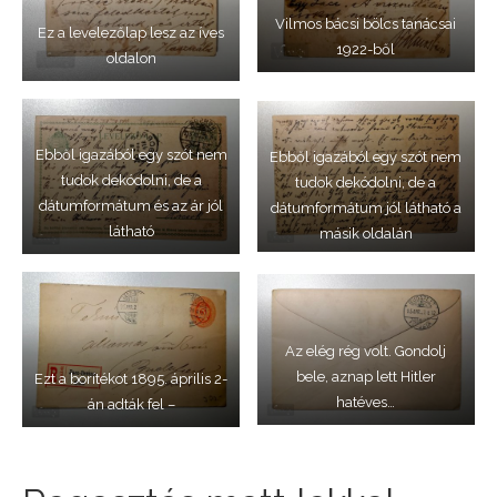
Vilmos bácsi bölcs tanácsai
Ez a levelezőlap lesz az íves
1922-ből
oldalon
Ebből igazából egy szót nem
Ebből igazából egy szót nem
tudok dekódolni, de a
tudok dekódolni, de a
dátumformátum és az ár jól
dátumformátum jól látható a
látható
másik oldalán
Az elég rég volt. Gondolj
bele, aznap lett Hitler
Ezt a borítékot 1895. április 2-
hatéves…
án adták fel –