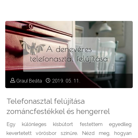
papírrégiségekkel"
Graul Beáta
2019. 05. 11.
Telefonasztal felújítása
zománcfestékkel és hengerrel
Egy különleges kisbútort festettem egyedileg
kevertetett vörösbor színűre. Nézd meg, hogyan