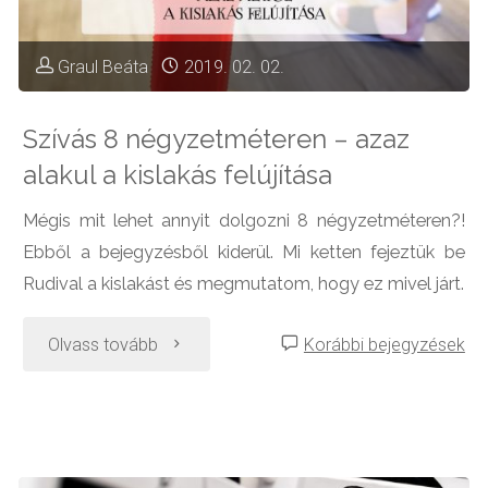
lakása
Graul Beáta
2019. 02. 02.
(8m²)"
Szívás 8 négyzetméteren – azaz
alakul a kislakás felújítása
Mégis mit lehet annyit dolgozni 8 négyzetméteren?!
Ebből a bejegyzésből kiderül. Mi ketten fejeztük be
Rudival a kislakást és megmutatom, hogy ez mivel járt.
"Szívás
Olvass tovább
Korábbi bejegyzések
8
négyzetméteren