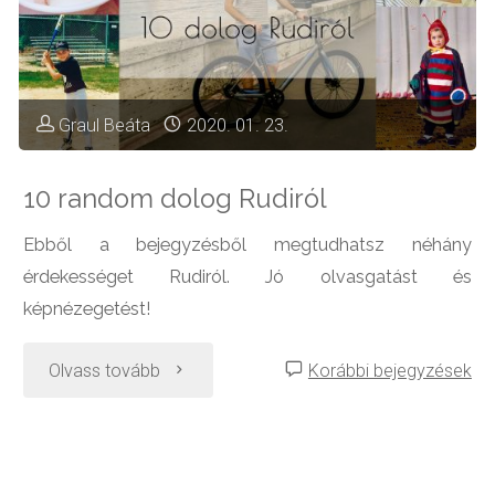
Graul Beáta
2020. 01. 23.
10 random dolog Rudiról
Ebből a bejegyzésből megtudhatsz néhány
érdekességet Rudiról. Jó olvasgatást és
képnézegetést!
"10
Olvass tovább
Korábbi bejegyzések
random
dolog