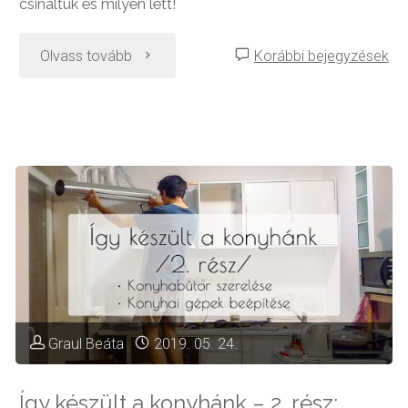
csináltuk és milyen lett!
"Így
Olvass tovább
Korábbi bejegyzések
készült
a
galériafal"
Graul Beáta
2019. 05. 24.
Így készült a konyhánk – 2. rész: