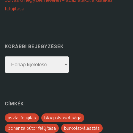
Szívás 8 négyzetméteren – azaz alakul a kislakás
felújítása
KORÁBBI BEJEGYZÉSEK
Korábbi
bejegyzések
CÍMKÉK
asztal felujitas
blog olvasottsága
bonanza bútor felújítása
burkolatválasztás