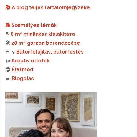
📚 A blog teljes tartalomjegyzéke
💑 Személyes témák
⛏️
8 m² minilakás kialakítása
🛠️
28 m² garzon berendezése
👩‍🔧
Bútorfelújítás, bútorfestés
✂️
Kreatív ötletek
😎
Életmód
💻
Blogolás