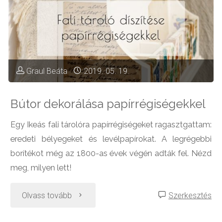
–
2.
rész:
Graul Beáta
2019. 05. 19.
konyhabútor
Bútor dekorálása papírrégiségekkel
szerelése
Egy Ikeás fali tárolóra papírrégiségeket ragasztgattam:
és
eredeti bélyegeket és levélpapírokat. A legrégebbi
konyhai
borítékot még az 1800-as évek végén adták fel. Nézd
meg, milyen lett!
gépek
"Bútor
Olvass tovább
Szerkesztés
beépítése"
dekorálása