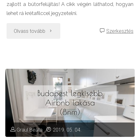
zajlott a bútorfelújítás! A cikk végén láthatod, hogyan
lehet rá krétafilccel jegyzetelni.
"Telefonasztal
Olvass tovább
Szerkesztés
felújítása
zománcfestékkel
és
hengerrel"
Graul Beáta
2019. 05. 04.