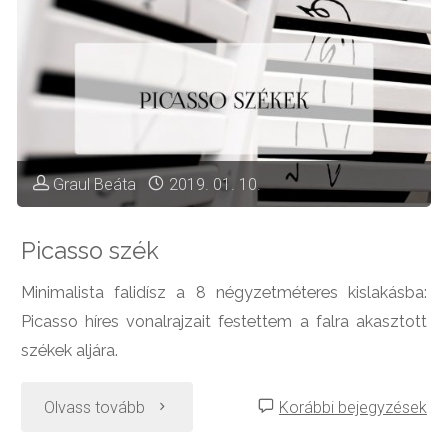
–
azaz
alakul
a
Graul Beáta
2019. 01. 10.
kislakás
Picasso szék
felújítása"
Minimalista falidísz a 8 négyzetméteres kislakásba:
Picasso híres vonalrajzait festettem a falra akasztott
székek aljára.
"Picasso
Olvass tovább
Korábbi bejegyzések