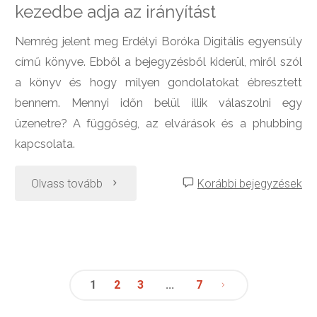
kezedbe adja az irányítást
Nemrég jelent meg Erdélyi Boróka Digitális egyensúly
című könyve. Ebből a bejegyzésből kiderül, miről szól
a könyv és hogy milyen gondolatokat ébresztett
bennem. Mennyi időn belül illik válaszolni egy
üzenetre? A függőség, az elvárások és a phubbing
kapcsolata.
"Digitális
Olvass tovább
Korábbi bejegyzések
egyensúly
–
a
1
2
3
…
7