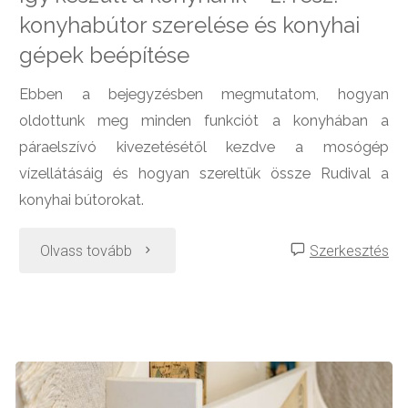
konyhabútor szerelése és konyhai
gépek beépítése
Ebben a bejegyzésben megmutatom, hogyan
oldottunk meg minden funkciót a konyhában a
páraelszívó kivezetésétől kezdve a mosógép
vízellátásáig és hogyan szereltük össze Rudival a
konyhai bútorokat.
"Így
Olvass tovább
Szerkesztés
készült
a
konyhánk