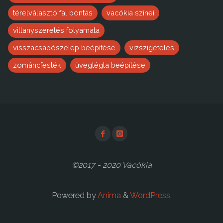
térelválasztó fal bontás
vacókia színei
villanyszerelés folyamata
visszacsapószelep beépítése
vizszigeteles
zománcfesték
üvegtégla beépítése
©2017 - 2020 Vacókia
Powered by
Anima
&
WordPress.