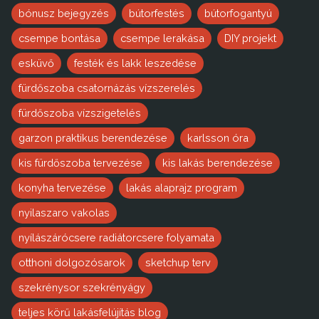
bónusz bejegyzés
bútorfestés
bútorfogantyú
csempe bontása
csempe lerakása
DIY projekt
esküvő
festék és lakk leszedése
fürdőszoba csatornázás vízszerelés
fürdőszoba vízszigetelés
garzon praktikus berendezése
karlsson óra
kis fürdőszoba tervezése
kis lakás berendezése
konyha tervezése
lakás alaprajz program
nyilaszaro vakolas
nyílászárócsere radiátorcsere folyamata
otthoni dolgozósarok
sketchup terv
szekrénysor szekrényágy
teljes körű lakásfelújítás blog