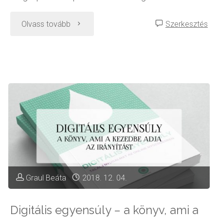
"2018
Olvass tovább
Szerkesztés
legjobb
bejegyzései"
Graul Beáta
2018. 12. 04.
Digitális egyensúly – a könyv, ami a