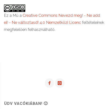
Bejegyzések
könyv,
ami
lapozása
Ez a Mű a
Creative Commons Nevezd meg! - Ne add
el! - Ne változtasd! 4.0 Nemzetközi Licenc
feltételeinek
a
megfelelően felhasználható.
kezedbe
adja
az
irányítást"
ÜDV VACÓKIÁBAN! 🙂