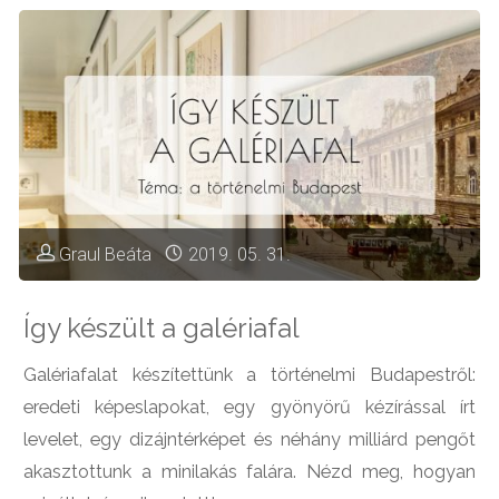
Rudiról"
Graul Beáta
2019. 05. 31.
Így készült a galériafal
Galériafalat készítettünk a történelmi Budapestről:
eredeti képeslapokat, egy gyönyörű kézírással írt
levelet, egy dizájntérképet és néhány milliárd pengőt
akasztottunk a minilakás falára. Nézd meg, hogyan