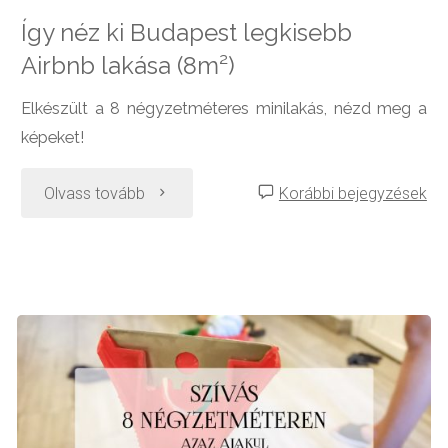
Így néz ki Budapest legkisebb
Airbnb lakása (8m²)
Elkészült a 8 négyzetméteres minilakás, nézd meg a
képeket!
"Így
Olvass tovább
Korábbi bejegyzések
néz
ki
Budapest
legkisebb
Airbnb