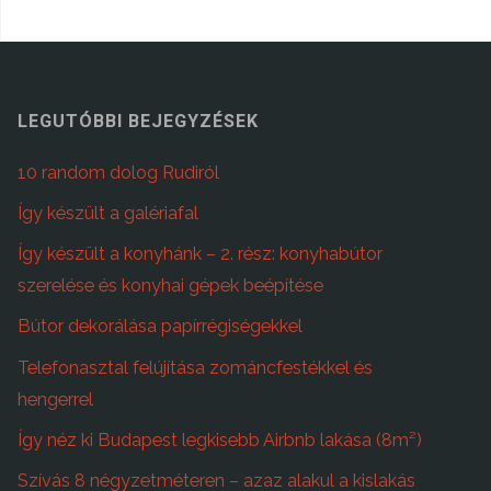
LEGUTÓBBI BEJEGYZÉSEK
10 random dolog Rudiról
Így készült a galériafal
Így készült a konyhánk – 2. rész: konyhabútor
szerelése és konyhai gépek beépítése
Bútor dekorálása papírrégiségekkel
Telefonasztal felújítása zománcfestékkel és
hengerrel
Így néz ki Budapest legkisebb Airbnb lakása (8m²)
Szívás 8 négyzetméteren – azaz alakul a kislakás