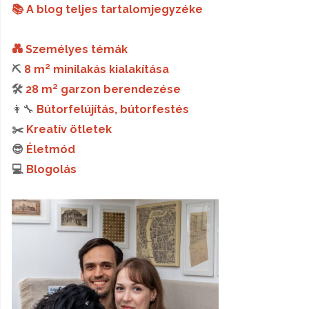
📚 A blog teljes tartalomjegyzéke
💑 Személyes témák
⛏️
8 m² minilakás kialakítása
🛠️
28 m² garzon berendezése
👩‍🔧
Bútorfelújítás, bútorfestés
✂️
Kreatív ötletek
😎
Életmód
💻
Blogolás