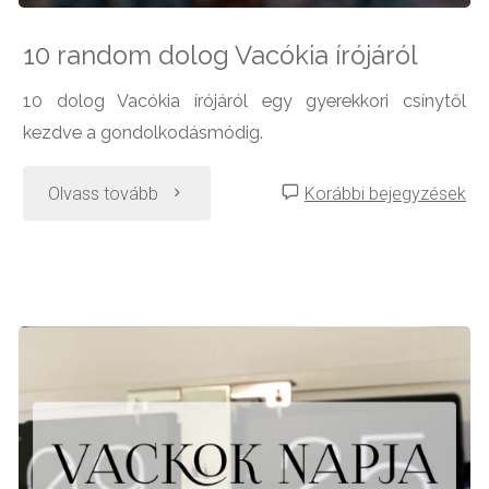
10 random dolog Vacókia írójáról
10 dolog Vacókia írójáról egy gyerekkori csínytől
kezdve a gondolkodásmódig.
"10
Olvass tovább
Korábbi bejegyzések
random
dolog
Vacókia
írójáról"