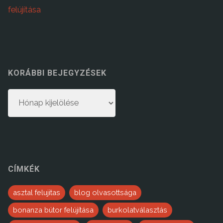
felújítása
KORÁBBI BEJEGYZÉSEK
Korábbi
bejegyzések
CÍMKÉK
asztal felujitas
blog olvasottsága
bonanza bútor felújítása
burkolatválasztás