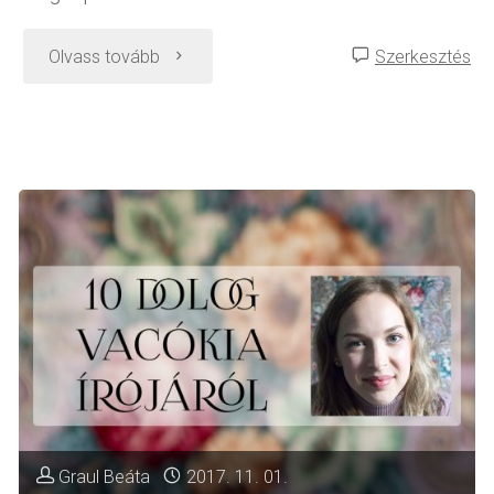
"Féléves
Olvass tovább
Szerkesztés
a
blog
–
Tapasztalatok"
Graul Beáta
2017. 11. 01.