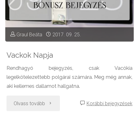
Graul Beáta
2017. 09. 25.
Vackok Napja
Rendhagyó bejegyzés, csak Vacókia
legelkötelezettebb polgárai számára. Meg még annak,
aki kellemes dallamot hallgatna.
"Vackok
Olvass tovább
Korábbi bejegyzések
Napja"