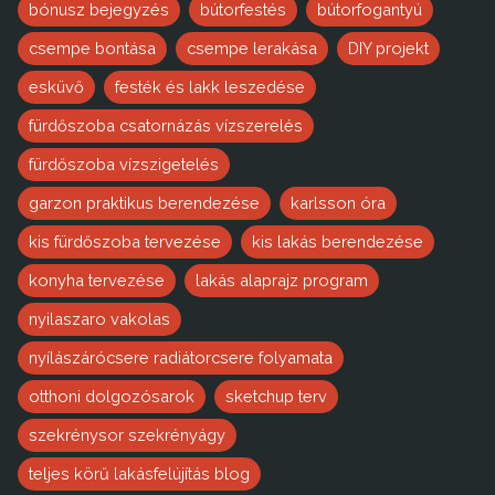
bónusz bejegyzés
bútorfestés
bútorfogantyú
csempe bontása
csempe lerakása
DIY projekt
esküvő
festék és lakk leszedése
fürdőszoba csatornázás vízszerelés
fürdőszoba vízszigetelés
garzon praktikus berendezése
karlsson óra
kis fürdőszoba tervezése
kis lakás berendezése
konyha tervezése
lakás alaprajz program
nyilaszaro vakolas
nyílászárócsere radiátorcsere folyamata
otthoni dolgozósarok
sketchup terv
szekrénysor szekrényágy
teljes körű lakásfelújítás blog