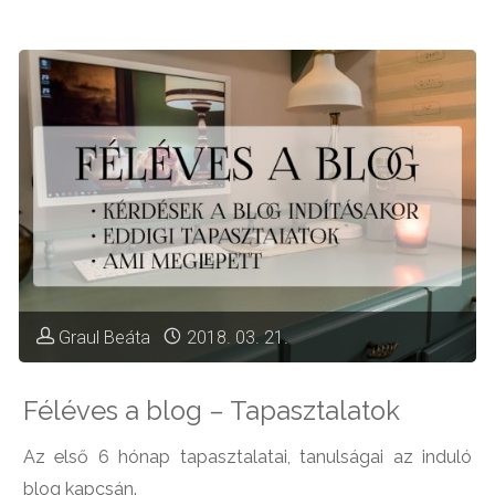
meg
Rudi
a
kezem"
Graul Beáta
2018. 03. 21.
Féléves a blog – Tapasztalatok
Az első 6 hónap tapasztalatai, tanulságai az induló
blog kapcsán.