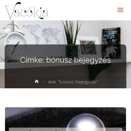
Címke:
bónusz bejegyzés
elenítése
alak: "bónusz bejegyzés"