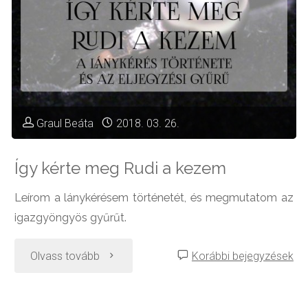
Graul Beáta
2018. 03. 26.
Így kérte meg Rudi a kezem
Leírom a lánykérésem történetét, és megmutatom az
igazgyöngyös gyűrűt.
"Így
Olvass tovább
Korábbi bejegyzések
kérte