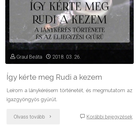
Graul Beáta
2018. 03. 26.
Így kérte meg Rudi a kezem
Leírom a lánykérésem történetét, és megmutatom az
igazgyöngyös gyűrűt.
"Így
Olvass tovább
Korábbi bejegyzések
kérte