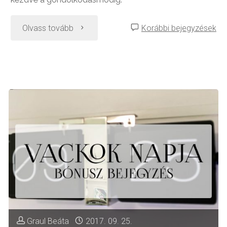
"10
Olvass tovább
Korábbi bejegyzések
random
dolog
Vacókia
írójáról"
Graul Beáta
2017. 09. 25.