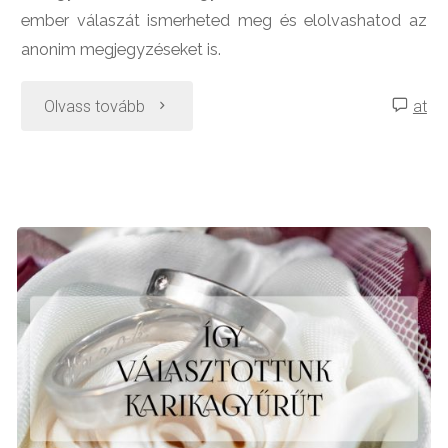
ember válaszát ismerheted meg és elolvashatod az
anonim megjegyzéseket is.
"Névváltoztatás
Olvass tovább
at
esküvő
után
–
személyes
vélemények
és
a