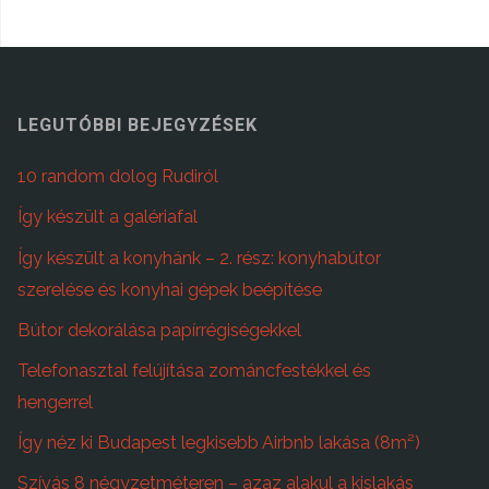
LEGUTÓBBI BEJEGYZÉSEK
10 random dolog Rudiról
Így készült a galériafal
Így készült a konyhánk – 2. rész: konyhabútor
szerelése és konyhai gépek beépítése
Bútor dekorálása papírrégiségekkel
Telefonasztal felújítása zománcfestékkel és
hengerrel
Így néz ki Budapest legkisebb Airbnb lakása (8m²)
Szívás 8 négyzetméteren – azaz alakul a kislakás