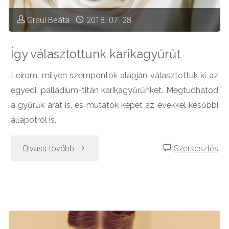
kérdőív
Graul Beáta
2018. 07. 28.
eredménye
Így választottunk karikagyűrűt
a
Leírom, milyen szempontok alapján választottuk ki az
egyedi, palládium-titán karikagyűrűnket. Megtudhatod
házassági
a gyűrűk árát is, és mutatok képet az évekkel későbbi
névviselés
állapotról is.
kapcsán"
"Így
Olvass tovább
Szerkesztés
választottunk
karikagyűrűt"