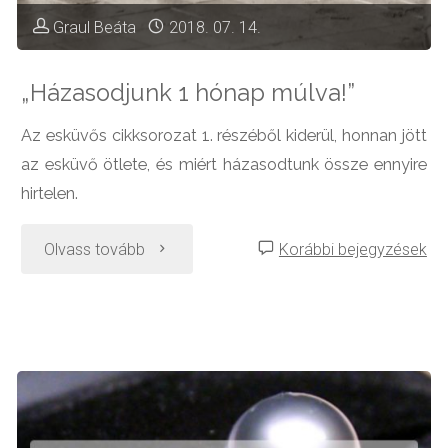
névviselési
Graul Beáta
2018. 07. 14.
formák
„Házasodjunk 1 hónap múlva!”
közül!"
Az esküvős cikksorozat 1. részéből kiderül, honnan jött
az esküvő ötlete, és miért házasodtunk össze ennyire
hirtelen.
"„Házasodjunk
Olvass tovább
Korábbi bejegyzések
1
hónap
múlva!”"