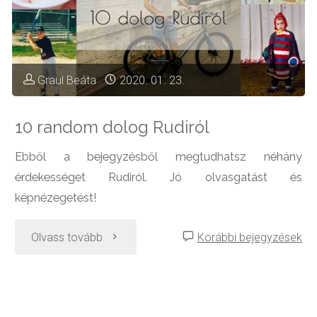
Graul Beáta
2020. 01. 23.
10 random dolog Rudiról
Ebből a bejegyzésből megtudhatsz néhány
érdekességet Rudiról. Jó olvasgatást és
képnézegetést!
"10
Olvass tovább
Korábbi bejegyzések
random
dolog