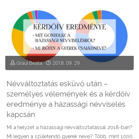
Rudiról"
Graul Beáta
2018. 09. 29.
Névváltoztatás esküvő után –
személyes vélemények és a kérdőív
eredménye a házassági névviselés
kapcsán
Mi a helyzet a házassági névváltoztatással 2018-ban?
Mi legyen a születendő gyerek neve? Több, mint 1000