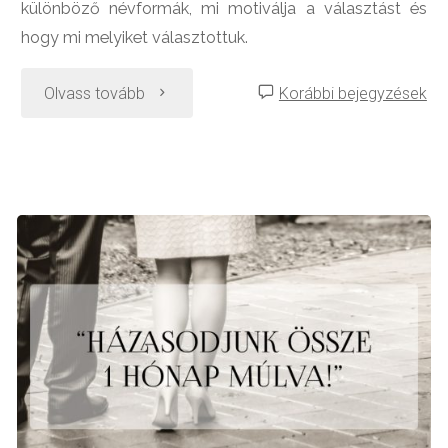
különböző névformák, mi motiválja a választást és
hogy mi melyiket választottuk.
"Névváltoztatás
Olvass tovább
Korábbi bejegyzések
és
házasságkötés
–
így
válassz
a
házassági