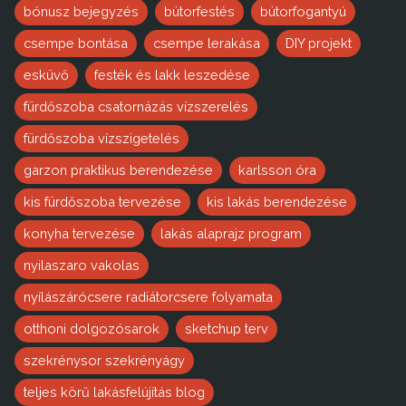
bónusz bejegyzés
bútorfestés
bútorfogantyú
csempe bontása
csempe lerakása
DIY projekt
esküvő
festék és lakk leszedése
fürdőszoba csatornázás vízszerelés
fürdőszoba vízszigetelés
garzon praktikus berendezése
karlsson óra
kis fürdőszoba tervezése
kis lakás berendezése
konyha tervezése
lakás alaprajz program
nyilaszaro vakolas
nyílászárócsere radiátorcsere folyamata
otthoni dolgozósarok
sketchup terv
szekrénysor szekrényágy
teljes körű lakásfelújítás blog