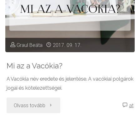
Graul Beáta
2017. 09. 17.
Mi az a Vacókia?
A Vacókia név eredete és jelentése. A vacókiai polgárok
jogai és kötelezettségei.
"Mi
Olvass tovább
at
az
a