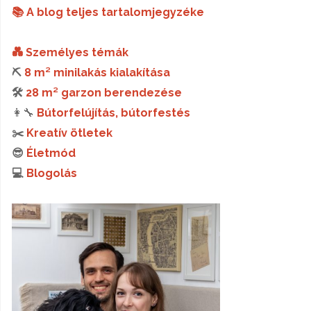
📚 A blog teljes tartalomjegyzéke
💑 Személyes témák
⛏️
8 m² minilakás kialakítása
🛠️
28 m² garzon berendezése
👩‍🔧
Bútorfelújítás, bútorfestés
✂️
Kreatív ötletek
😎
Életmód
💻
Blogolás