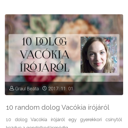
meg
Rudi
a
kezem"
Graul Beáta
2017. 11. 01.
10 random dolog Vacókia írójáról
10 dolog Vacókia írójáról egy gyerekkori csínytől
kezdve a gondolkodásmódig.