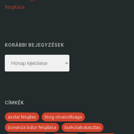
felújítása
KORÁBBI BEJEGYZÉSEK
Korábbi
bejegyzések
CÍMKÉK
asztal felujitas
blog olvasottsága
bonanza bútor felújítása
burkolatválasztás