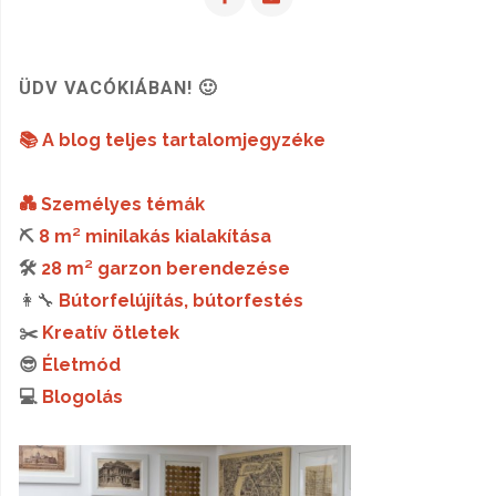
ÜDV VACÓKIÁBAN! 🙂
📚 A blog teljes tartalomjegyzéke
💑 Személyes témák
⛏️
8 m² minilakás kialakítása
🛠️
28 m² garzon berendezése
👩‍🔧
Bútorfelújítás, bútorfestés
✂️
Kreatív ötletek
😎
Életmód
💻
Blogolás