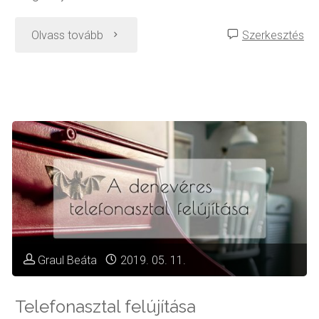
gépek
"Bútor
Olvass tovább
Szerkesztés
beépítése"
dekorálása
papírrégiségekkel"
Graul Beáta
2019. 05. 11.
Telefonasztal felújítása