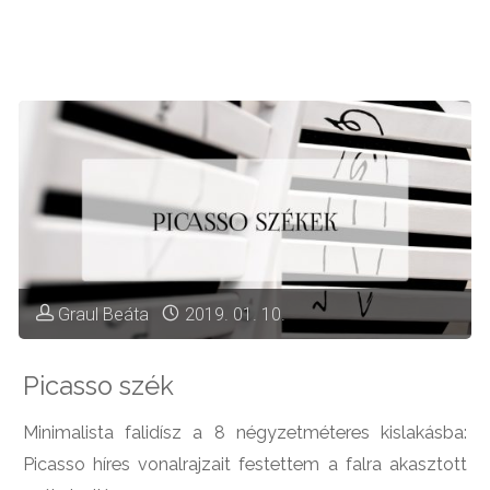
8
négyzetméteren
–
azaz
alakul
a
Graul Beáta
2019. 01. 10.
kislakás
Picasso szék
felújítása"
Minimalista falidísz a 8 négyzetméteres kislakásba:
Picasso híres vonalrajzait festettem a falra akasztott