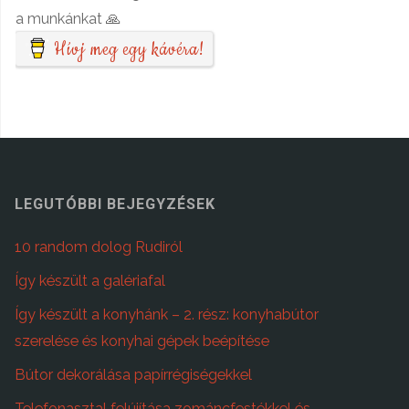
a munkánkat 🙏
Hívj meg egy kávéra!
LEGUTÓBBI BEJEGYZÉSEK
10 random dolog Rudiról
Így készült a galériafal
Így készült a konyhánk – 2. rész: konyhabútor
szerelése és konyhai gépek beépítése
Bútor dekorálása papírrégiségekkel
Telefonasztal felújítása zománcfestékkel és