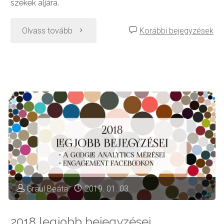
székek aljára.
"Picasso
Olvass tovább
Korábbi bejegyzések
szék"
Graul Beáta
2019. 01. 03.
2018 legjobb bejegyzései