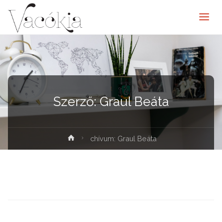
Szerző:
Graul Beáta
elenítése
chívum: Graul Beáta