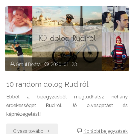
Graul Beáta
2020. 01. 23.
10 random dolog Rudiról
Ebből a bejegyzésből megtudhatsz néhány
érdekességet Rudiról. Jó olvasgatást és
képnézegetést!
"10
Olvass tovább
Korábbi bejegyzések