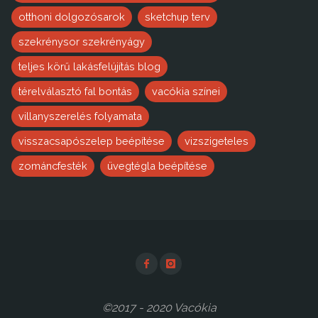
otthoni dolgozósarok
sketchup terv
szekrénysor szekrényágy
teljes körű lakásfelújítás blog
térelválasztó fal bontás
vacókia színei
villanyszerelés folyamata
visszacsapószelep beépítése
vizszigeteles
zománcfesték
üvegtégla beépítése
©2017 - 2020 Vacókia