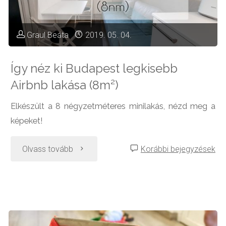
Graul Beáta
2019. 05. 04.
Így néz ki Budapest legkisebb
Airbnb lakása (8m²)
Elkészült a 8 négyzetméteres minilakás, nézd meg a
képeket!
"Így
Olvass tovább
Korábbi bejegyzések
néz
ki
Budapest