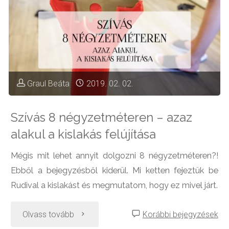
legkisebb
Airbnb
lakása
Graul Beáta
2019. 02. 02.
(8m²)"
Szívás 8 négyzetméteren – azaz
alakul a kislakás felújítása
Mégis mit lehet annyit dolgozni 8 négyzetméteren?!
Ebből a bejegyzésből kiderül. Mi ketten fejeztük be
Rudival a kislakást és megmutatom, hogy ez mivel járt.
"Szívás
Olvass tovább
Korábbi bejegyzések