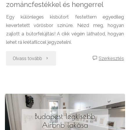
zománcfestékkel és hengerrel
Egy különleges kisbútort festettem egyedileg
kevertetett vörösbor színűre. Nézd meg, hogyan
zajlott a bútorfelújítás! A cikk végén láthatod, hogyan
lehet rá krétafilccel jegyzetelni.
"Telefonasztal
Olvass tovább
Szerkesztés
felújítása
zománcfestékkel
és
hengerrel"