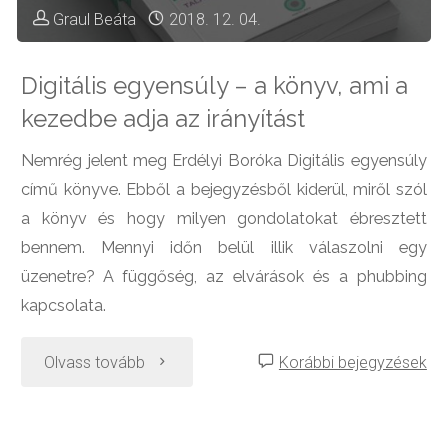
Graul Beáta
2018. 12. 04.
Digitális egyensúly – a könyv, ami a
kezedbe adja az irányítást
Nemrég jelent meg Erdélyi Boróka Digitális egyensúly
című könyve. Ebből a bejegyzésből kiderül, miről szól
a könyv és hogy milyen gondolatokat ébresztett
bennem. Mennyi időn belül illik válaszolni egy
üzenetre? A függőség, az elvárások és a phubbing
kapcsolata.
"Digitális
Olvass tovább
Korábbi bejegyzések
egyensúly