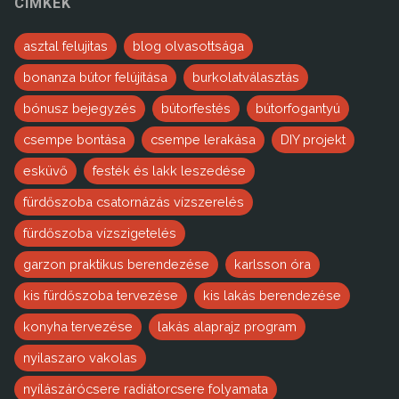
CÍMKÉK
asztal felujitas
blog olvasottsága
bonanza bútor felújítása
burkolatválasztás
bónusz bejegyzés
bútorfestés
bútorfogantyú
csempe bontása
csempe lerakása
DIY projekt
esküvő
festék és lakk leszedése
fürdőszoba csatornázás vízszerelés
fürdőszoba vízszigetelés
garzon praktikus berendezése
karlsson óra
kis fürdőszoba tervezése
kis lakás berendezése
konyha tervezése
lakás alaprajz program
nyilaszaro vakolas
nyílászárócsere radiátorcsere folyamata