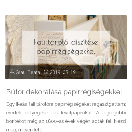
a
konyhánk
–
2.
rész:
Graul Beáta
2019. 05. 19.
konyhabútor
Bútor dekorálása papírrégiségekkel
szerelése
Egy Ikeás fali tárolóra papírrégiségeket ragasztgattam:
és
eredeti bélyegeket és levélpapírokat. A legrégebbi
konyhai
borítékot még az 1800-as évek végén adták fel. Nézd
meg, milyen lett!