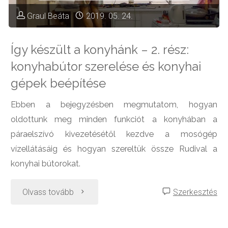
Graul Beáta
2019. 05. 24.
Így készült a konyhánk – 2. rész:
konyhabútor szerelése és konyhai
gépek beépítése
Ebben a bejegyzésben megmutatom, hogyan
oldottunk meg minden funkciót a konyhában a
páraelszívó kivezetésétől kezdve a mosógép
vízellátásáig és hogyan szereltük össze Rudival a
konyhai bútorokat.
"Így
Olvass tovább
Szerkesztés
készült