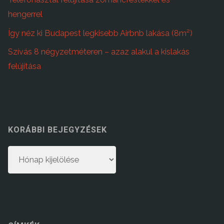
hengerrel
Így néz ki Budapest legkisebb Airbnb lakása (8m²)
Szívás 8 négyzetméteren – azaz alakul a kislakás
felújítása
KORÁBBI BEJEGYZÉSEK
Korábbi
bejegyzések