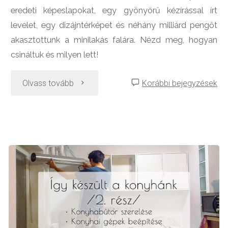
eredeti képeslapokat, egy gyönyörű kézírással írt
levelet, egy dizájntérképet és néhány milliárd pengőt
akasztottunk a minilakás falára. Nézd meg, hogyan
csináltuk és milyen lett!
"Így
Olvass tovább
Korábbi bejegyzések
készült
a
galériafal"