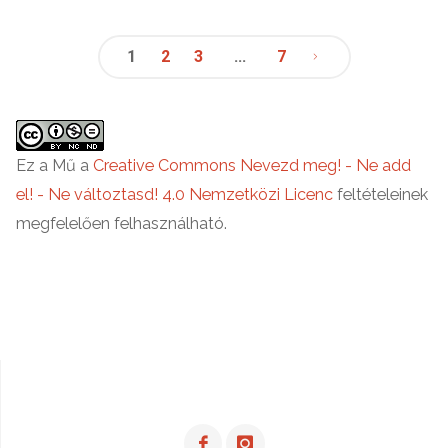
–
a
1
2
3
…
7
Bejegyzések
könyv,
ami
lapozása
Ez a Mű a
Creative Commons Nevezd meg! - Ne add
el! - Ne változtasd! 4.0 Nemzetközi Licenc
feltételeinek
a
megfelelően felhasználható.
kezedbe
adja
az
irányítást"