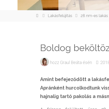
elenítése
Lakásfelújítás
28 nm-es lakás
Boldog beköltözé
hozz
Graul Beáta
ésén
2018
Amint befejeződött a lakásfel
Apránként hurcolkodtunk viss
hajnalig tartó pakolás a másn