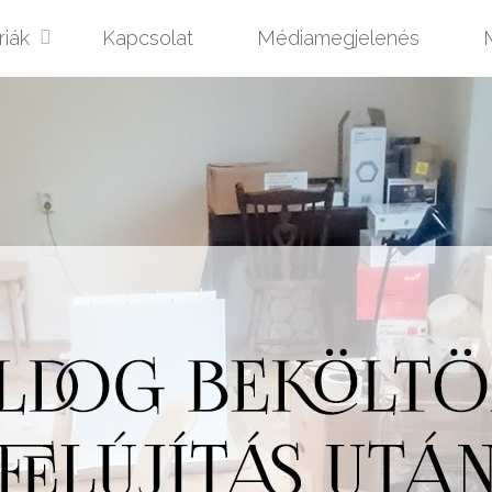
riák
Kapcsolat
Médiamegjelenés
M
t