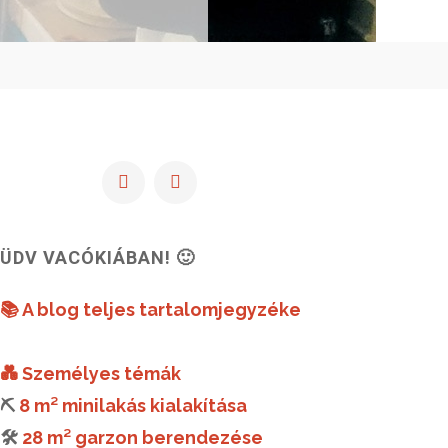
ÜDV VACÓKIÁBAN! 🙂
📚 A blog teljes tartalomjegyzéke
💑 Személyes témák
⛏️
8 m² minilakás kialakítása
🛠️
28 m² garzon berendezése