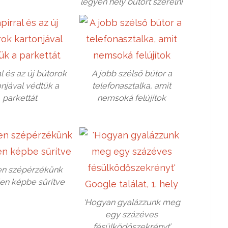
legyen hely bútort szerelni
l és az új bútorok
A jobb szélső bútor a
onjával védtük a
telefonasztalka, amit
parkettát
nemsoká felújítok
n szépérzékünk
en képbe sűrítve
‘Hogyan gyalázzunk meg
egy százéves
fésülködőszekrényt’