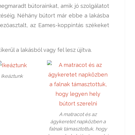
egmaradt bútorainkat, amik jó szolgálatot
zéséig. Néhány bútort már ebbe a lakásba
kezőasztalt, az Eames-koppintás székeket
kerül a lakásból vagy fel lesz újítva.
Ikeáztunk
A matracot és az
ágykeretet napközben a
falnak támasztottuk, hogy