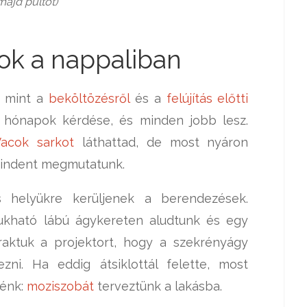
majd pultot)
ok a nappaliban
, mint a
beköltözésről
és a
felújítás előtti
 hónapok kérdése, és minden jobb lesz.
acok sarkot
láthattad, de most nyáron
mindent megmutatunk.
 helyükre kerüljenek a berendezések.
ukható lábú ágykereten aludtunk és egy
raktuk a projektort, hogy a szekrényágy
ezni. Ha eddig átsiklottál felette, most
vénk:
moziszobát
terveztünk a lakásba.