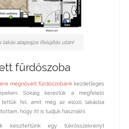
akás alaprajza (felújítás után)
ett fürdőszoba
sére megnövelt fürdőszobánk
kezdetleges
képeken. Sokáig kerestük a megfelelő
 tettük fel, amit még az előző lakásba
ttam, hogy itt is tudjuk használni.
észítettünk egy tükrösszekrényt