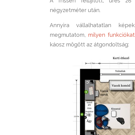
A frissen felújított, üres 
négyzetméter után.
Annyira vállalhatatlan kép
megmutatom,
milyen funkciókat
káosz mögött az átgondoltság: