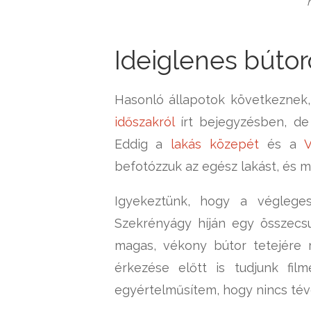
Ideiglenes bútor
Hasonló állapotok következnek
időszakról
írt bejegyzésben, de
Eddig a
lakás közepét
és a
V
befotózzuk az egész lakást, és 
Igyekeztünk, hogy a végleges
Szekrényágy híján egy összecs
magas, vékony bútor tetejére 
érkezése előtt is tudjunk film
egyértelműsítem, hogy nincs té