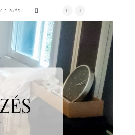
Közzét
inilakás