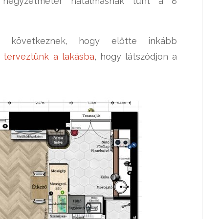
28 négyzetméter hatalmasnak tűnt a 8
ek következnek, hogy előtte inkább
 terveztünk a lakásba
, hogy látszódjon a