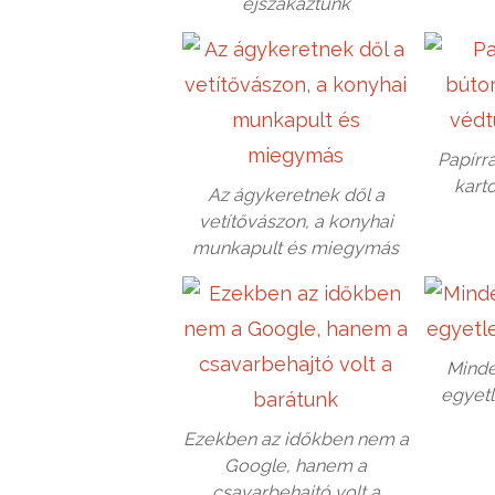
éjszakáztunk
Papírra
kart
Az ágykeretnek dől a
vetítővászon, a konyhai
munkapult és miegymás
Minde
egyetl
Ezekben az időkben nem a
Google, hanem a
csavarbehajtó volt a