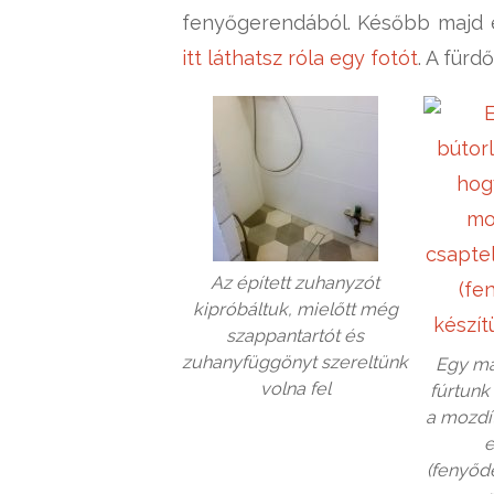
fenyőgerendából. Később majd e
itt láthatsz róla egy fotót
. A für
Az épített zuhanyzót
kipróbáltuk, mielőtt még
szappantartót és
zuhanyfüggönyt szereltünk
Egy ma
volna fel
fúrtunk 
a mozdí
e
(fenyőd