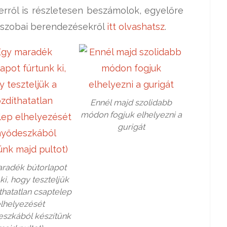
rről is részletesen beszámolok, egyelőre
dőszobai berendezésekről
itt olvashatsz
.
Ennél majd szolidabb
módon fogjuk elhelyezni a
gurigát
radék bútorlapot
ki, hogy teszteljük
thatatlan csaptelep
lhelyezését
eszkából készítünk