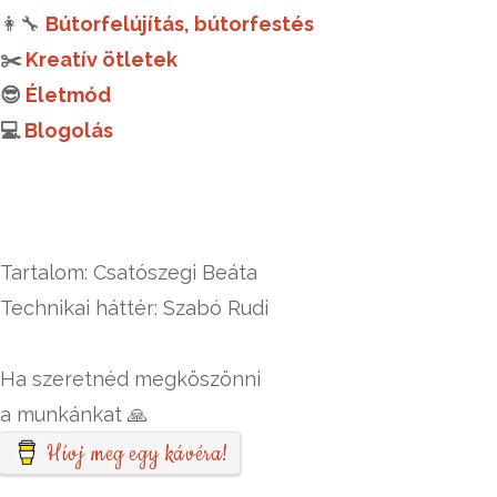
👩‍🔧
Bútorfelújítás, bútorfestés
✂️
Kreatív ötletek
😎
Életmód
💻
Blogolás
Tartalom: Csatószegi Beáta
Technikai háttér: Szabó Rudi
Ha szeretnéd megköszönni
a munkánkat 🙏
Hívj meg egy kávéra!