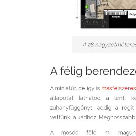
A 28 négyzetméteres l
A félig berendez
A miniatűr, de így is
másfélszere
állapotát láthatod a lenti 
zuhanyfüggönyt, addig a régit
vettünk, a kádhoz. Meghosszabbíto
A mosdó fölé mi magunk k