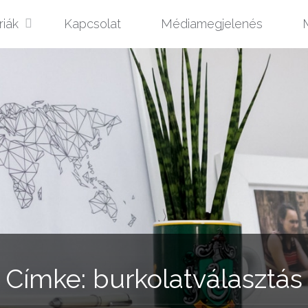
riák
Kapcsolat
Médiamegjelenés
M
t
Címke:
burkolatválasztás