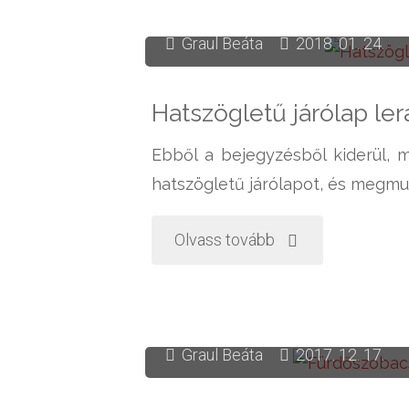
négyzetméteres
Graul Beáta
2018. 01. 24.
kislakás
Hatszögletű járólap le
tervezése"
Ebből a bejegyzésből kiderül, 
hatszögletű járólapot, és megmu
"Hatszögletű
Olvass tovább
járólap
lerakása"
Graul Beáta
2017. 12. 17.