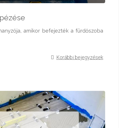
mpézése
uhanyzója, amikor befejezték a fürdőszoba
Korábbi bejegyzések