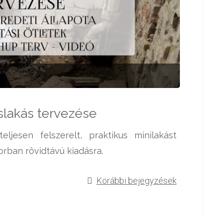
slakás tervezése
ljesen felszerelt, praktikus minilakást
rban rövidtávú kiadásra.
Korábbi bejegyzések