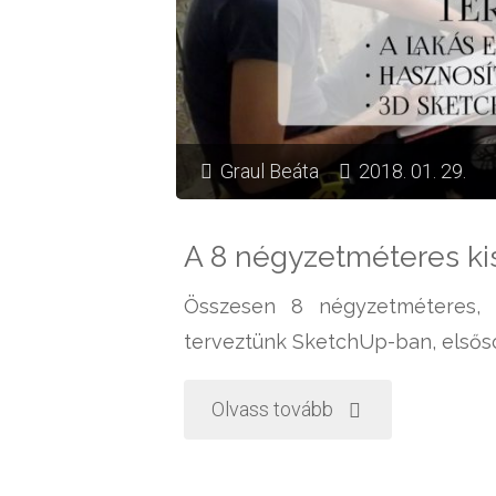
Graul Beáta
2018. 01. 29.
A 8 négyzetméteres ki
Összesen 8 négyzetméteres, te
terveztünk SketchUp-ban, elsőso
"A
Olvass tovább
8