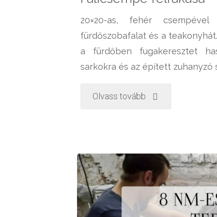
20×20-as, fehér csempével
fürdőszobafalat és a teakonyhát
a fürdőben fugakeresztet has
sarkokra és az épített zuhanyzó s
"Falicsempe
Olvass tovább
felrakása"