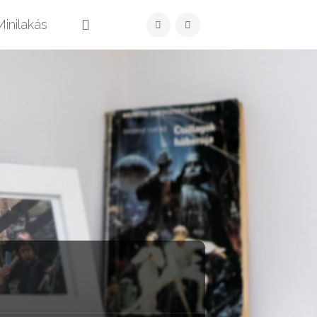
Közzét
inilakás