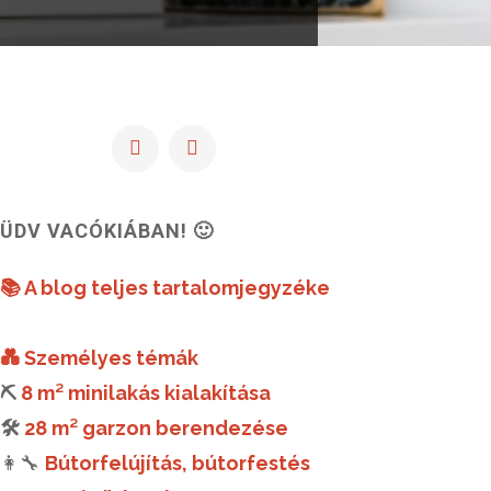
ÜDV VACÓKIÁBAN! 🙂
📚 A blog teljes tartalomjegyzéke
💑 Személyes témák
⛏️
8 m² minilakás kialakítása
🛠️
28 m² garzon berendezése
👩‍🔧
Bútorfelújítás, bútorfestés