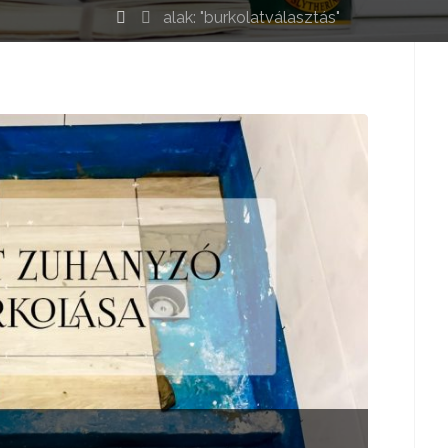
elenítése
alak: "burkolatválasztás"