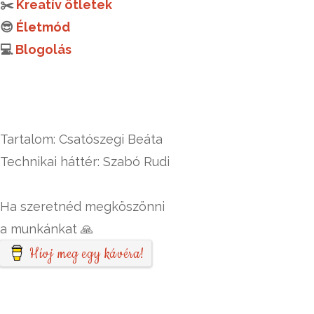
✂️
Kreatív ötletek
😎
Életmód
💻
Blogolás
Tartalom: Csatószegi Beáta
Technikai háttér: Szabó Rudi
Ha szeretnéd megköszönni
a munkánkat 🙏
Hívj meg egy kávéra!