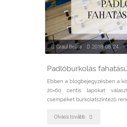
Graul Beáta
2018. 08. 24.
Padlóburkolás fahatású
Ebben a blogbejegyzésben a kisl
20×60 centis lapokat válasz
csempéket burkolatszintező rends
"Padlóburkolás
Olvass tovább