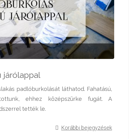
 járólappal
akás padlóburkolását láthatod. Fahatású,
tottunk, ehhez középszürke fugát. A
zerrel tették le.
Korábbi bejegyzések