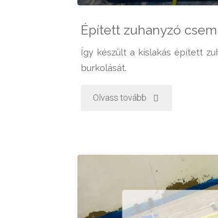
Épített zuhanyzó cse
Így készült a kislakás épített z
burkolását.
"Épített
Olvass tovább
zuhanyzó
csempézése"