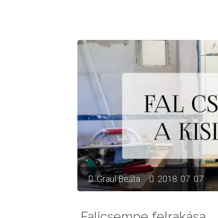
fahatású
járólappal"
Graul Beáta
2018. 07. 07.
Falicsempe felrakása