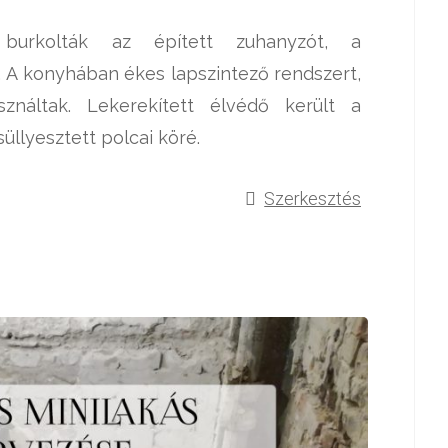
 burkolták az épített zuhanyzót, a
. A konyhában ékes lapszintező rendszert,
ználtak. Lekerekített élvédő került a
üllyesztett polcai köré.
Szerkesztés