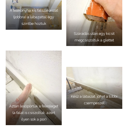
A teakonyha kis falszakaszát
(jobbra) a lábazattal egy
szintbe hoztuk
Száradás után egy kicsit
megcsiszoltuk a glettet
Kész a lábazat, jöhet a többi
csempeszél
Aztán lesöpörtük a felesleget
(a falat is csiszoltuk, azért
ilyen sok a por)