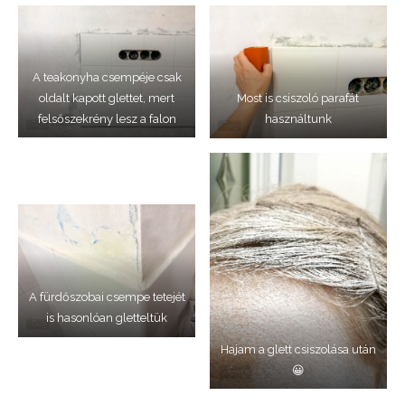
A teakonyha csempéje csak
oldalt kapott glettet, mert
Most is csiszoló parafát
felsőszekrény lesz a falon
használtunk
A fürdőszobai csempe tetejét
is hasonlóan gletteltük
Hajam a glett csiszolása után
😀