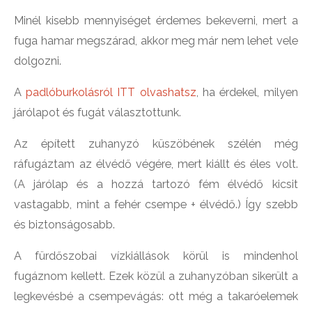
Minél kisebb mennyiséget érdemes bekeverni, mert a
fuga hamar megszárad, akkor meg már nem lehet vele
dolgozni.
A
padlóburkolásról ITT olvashatsz
, ha érdekel, milyen
járólapot és fugát választottunk.
Az épített zuhanyzó küszöbének szélén még
ráfugáztam az élvédő végére, mert kiállt és éles volt.
(A járólap és a hozzá tartozó fém élvédő kicsit
vastagabb, mint a fehér csempe + élvédő.) Így szebb
és biztonságosabb.
A fürdőszobai vízkiállások körül is mindenhol
fugáznom kellett. Ezek közül a zuhanyzóban sikerült a
legkevésbé a csempevágás: ott még a takaróelemek