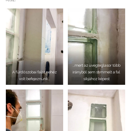
…mert az üvegtéglasor több
A fürdőszobai falat nehéz
irányból sem stimmelt a fal
volt befejeznünk…
síkjához képest