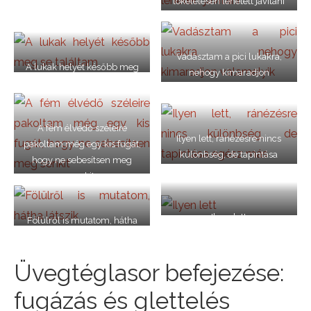
tökéletesen lehetett javítani
Vadásztam a pici lukakra,
A lukak helyét később meg
nehogy kimaradjon
se találtam
valamelyik
A fém élvédő széleire
Ilyen lett, ránézésre nincs
pakoltam még egy kis fugát,
különbség, de tapintása
hogy ne sebesítsen meg
egész más
senkit
Ilyen lett
Fölülről is mutatom, hátha
látszik
Üvegtéglasor befejezése:
fugázás és glettelés