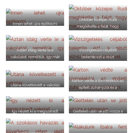
Október közepe: Rudi
Innen lehet újra építkezni
meglékelte a falat, hogy
meglássuk, mitől sárgul
Aztán idáig verte le a
Vízszigetelés céljából
vakolatot, reméltük, így már
bekente ezt a részt
nem sárgul vissza
víz+szilikon keverékével
Karton védte a törmeléktől az
Utána következett a vakolás
épített zuhanyzót és a
lefolyót
Így nézett ki a megszáradt
Glettelés után se jött vissza a
vakolat
sárgaság