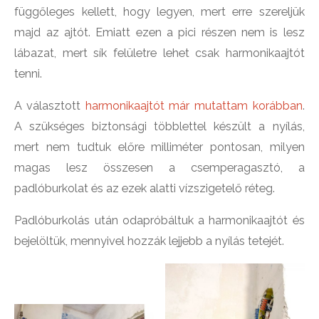
függőleges kellett, hogy legyen, mert erre szereljük
majd az ajtót. Emiatt ezen a pici részen nem is lesz
lábazat, mert sík felületre lehet csak harmonikaajtót
tenni.
A választott
harmonikaajtót már mutattam korábban
.
A szükséges biztonsági többlettel készült a nyílás,
mert nem tudtuk előre milliméter pontosan, milyen
magas lesz összesen a csemperagasztó, a
padlóburkolat és az ezek alatti vízszigetelő réteg.
Padlóburkolás után odapróbáltuk a harmonikaajtót és
bejelöltük, mennyivel hozzák lejjebb a nyílás tetejét.