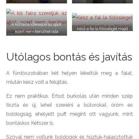
A kis falra szereljük az ajtót,
Kész a fal (a fölösleget majd
ezért nem kerülhet oda
letakarítjuk a földről)
lábazat
Utólagos bontás és javítás
A fürdőszobában két helyen lékeltük meg a falat,
miután kész volt a felújítás.
Ez nem praktikus. Értsd: burkolás után minden szép
tiszta és új, lehet szerelni a bútorokat, öröm és
boldogság, ehelyett puff, megint ott vagyunk, mint
bontáskor. Kétszer is.
Szóval nem voltunk boldogok és húztuk-halasztottuk