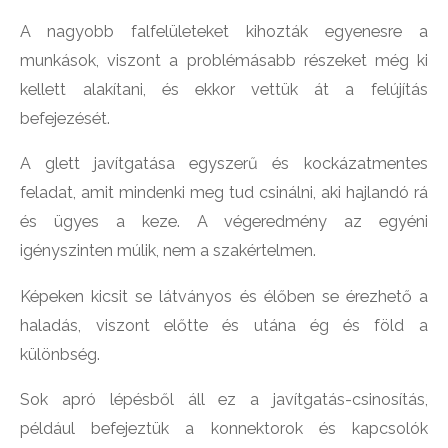
A nagyobb falfelületeket kihozták egyenesre a
munkások, viszont a problémásabb részeket még ki
kellett alakítani, és ekkor vettük át a felújítás
befejezését.
A glett javítgatása egyszerű és kockázatmentes
feladat, amit mindenki meg tud csinálni, aki hajlandó rá
és ügyes a keze. A végeredmény az egyéni
igényszinten múlik, nem a szakértelmen.
Képeken kicsit se látványos és élőben se érezhető a
haladás, viszont előtte és utána ég és föld a
különbség.
Sok apró lépésből áll ez a javítgatás-csinosítás,
például befejeztük a konnektorok és kapcsolók