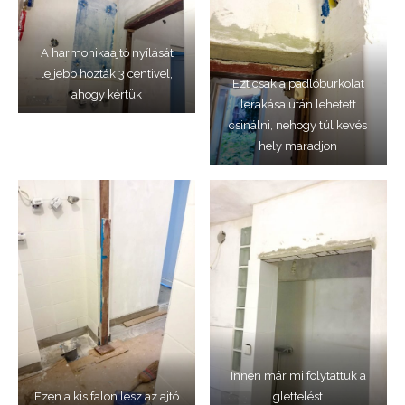
A harmonikaajtó nyílását
lejjebb hozták 3 centivel,
Ezt csak a padlóburkolat
ahogy kértük
lerakása után lehetett
csinálni, nehogy túl kevés
hely maradjon
Innen már mi folytattuk a
Ezen a kis falon lesz az ajtó
glettelést