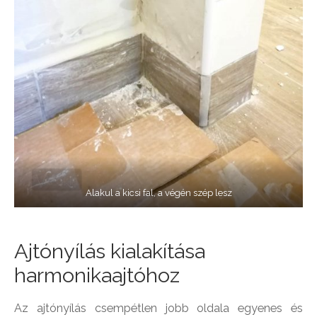
Alakul a kicsi fal, a végén szép lesz
Ajtónyílás kialakítása
harmonikaajtóhoz
Az ajtónyílás csempétlen jobb oldala egyenes és