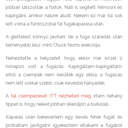
jobban látszottak a foltok. Nati is segített felmosni és
kapirgálni, amikor nálunk aludt. Nekem ez már túl sok
lett volna a fürdőszobai fal fugakaparása után.
A glettelést könnyű javítani, de a fuga száradás után
keményebb lesz, mint Chuck Norris erekciója.
Nehezítette a helyzetet, hogy ekkor már közel 2
hónapos volt a fugázás. Kapirgáltam-kapirgáltam:
ettől a csempék nem kerültek egy síkba, a fugázás
nem lett sokkal szebb, csak kevésbé hányadék.
A
fal csempézését ITT nézheted meg
, írtam néhány
tippet is, hogy neked jobban sikerüljön a burkolás.
Kaparás után bekevertem egy kevés fehér fugát és
próbáltam javítgatni: igyekeztem eltakarni a fugából