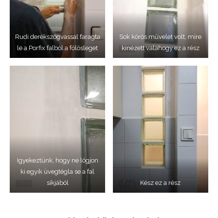
Rudi derékszögvassal faragta
Sok körös művelet volt, mire
le a Porfix falból a fölösleget
kinézett valahogy ez a rész
Igyekeztünk, hogy ne lógjon
ki egyik üvegtégla se a fal
síkjából
Kész ez a rész