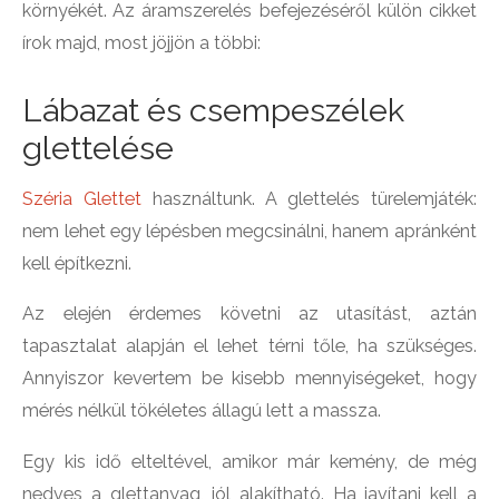
környékét. Az áramszerelés befejezéséről külön cikket
írok majd, most jöjjön a többi:
Lábazat és csempeszélek
glettelése
Széria Glettet
használtunk. A glettelés türelemjáték:
nem lehet egy lépésben megcsinálni, hanem apránként
kell építkezni.
Az elején érdemes követni az utasítást, aztán
tapasztalat alapján el lehet térni tőle, ha szükséges.
Annyiszor kevertem be kisebb mennyiségeket, hogy
mérés nélkül tökéletes állagú lett a massza.
Egy kis idő elteltével, amikor már kemény, de még
nedves a glettanyag, jól alakítható. Ha javítani kell a