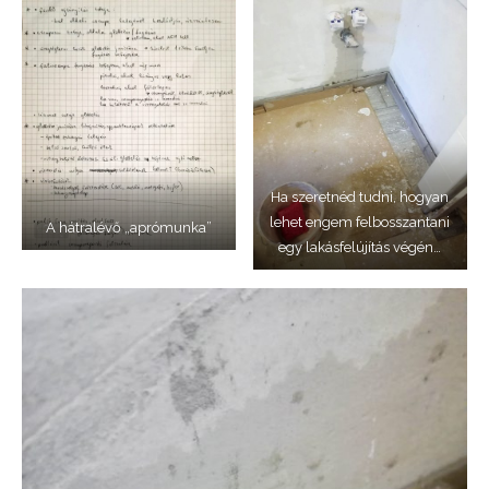
Ha szeretnéd tudni, hogyan
lehet engem felbosszantani
A hátralévő „aprómunka”
egy lakásfelújítás végén…