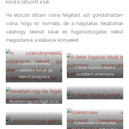
körül is látszott a luk.
Ha először láttam volna felújítást, azt gondolhattam
volna, hogy ez normális, de a nagylakás felújítóinak
valahogy sikerült lukak és fugatoldozgatás nélkül
megoldaniuk a kiállások környékét.
A szabványméretű
A fehér fugázás hibáit is
vízkiállások helyét így
javítottam, amennyire
sikerült kivágnia a
tudtam
szakképzett burkolónak
Az ilyen hibákat javítják…
Kevertem egy kis fugát, ez az
új hobbim
Szerencsére a hiányokat
…a kicsi kőműves ujjaim