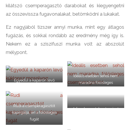
kilátszó csemperagasztó darabokat és kiegyengetni
az összevissza fugavonalakat, betömködni a lukakat.
Ez nagyjából tízszer annyi munka, mint egy átlagos
fugázás, és sokkal rondább az eredmény még így is.
Nekem ez a sziszifuszi munka volt az abszolút
mélypont.
Ideális esetben sehol nem
Egyedül a kaparón levő
maradna fölösleges
küklopsz mosolyog
csemperagasztó…
Rudi a csemperagasztót
A fugakeresztek azt a részt
kapirgálja, én a fölösleges
jelölik, ahol már nincs
fugát
fölösleg