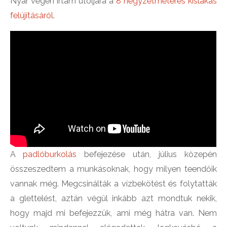
Nyár végén írtam utoljára a
8 négyzetméteres kislakás
felújításáról
.
A
padlóburkolás
befejezése után, július közepén
összeszedtem a munkásoknak, hogy milyen teendőik
vannak még. Megcsinálták a vízbekötést és folytatták
a glettelést, aztán végül inkább azt mondtuk nekik,
hogy majd mi befejezzük, ami még hátra van. Nem