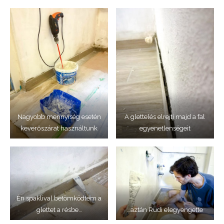
Nagyobb mennyiség esetén
A glettelés elrejti majd a fal
keverőszárat használtunk
egyenetlenségeit
Én spaklival betömködtem a
glettet a résbe…
…aztán Rudi elegyengette