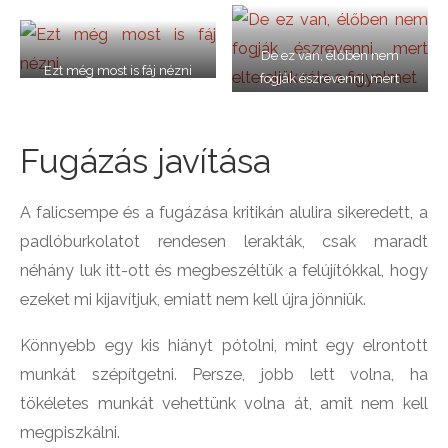
De ez van, élőben nem
Ezt még most is fáj nézni
fogják észrevenni, mert
eltereljük róla a figyelmet
Fugázás javítása
A falicsempe és a fugázása kritikán alulira sikeredett, a
padlóburkolatot rendesen lerakták, csak maradt
néhány luk itt-ott és megbeszéltük a felújítókkal, hogy
ezeket mi kijavítjuk, emiatt nem kell újra jönniük.
Könnyebb egy kis hiányt pótolni, mint egy elrontott
munkát szépítgetni. Persze, jobb lett volna, ha
tökéletes munkát vehettünk volna át, amit nem kell
megpiszkálni.