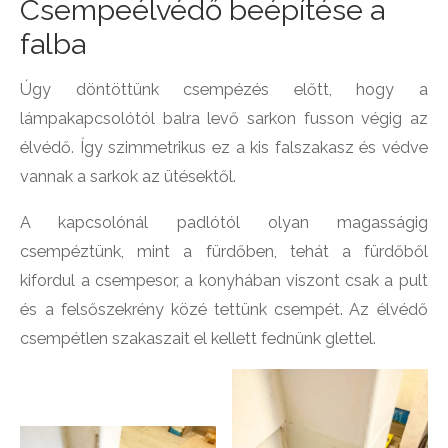
Csempeélvédő beépítése a
falba
Úgy döntöttünk csempézés előtt, hogy a
lámpakapcsolótól balra levő sarkon fusson végig az
élvédő. Így szimmetrikus ez a kis falszakasz és védve
vannak a sarkok az ütésektől.
A kapcsolónál padlótól olyan magasságig
csempéztünk, mint a fürdőben, tehát a fürdőből
kifordul a csempesor, a konyhában viszont csak a pult
és a felsőszekrény közé tettünk csempét. Az élvédő
csempétlen szakaszait el kellett fednünk glettel.