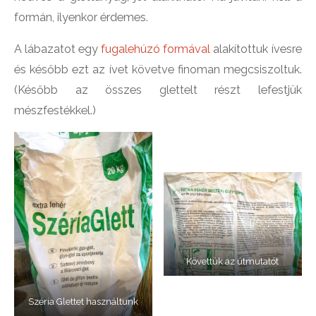
formán, ilyenkor érdemes.
A lábazatot egy
fugalehúzó formával
alakítottuk ívesre
és később ezt az ívet követve finoman megcsiszoltuk.
(Később az összes glettelt részt lefestjük
mészfestékkel.)
Követtük az útmutatót
Széria Glettet használtunk