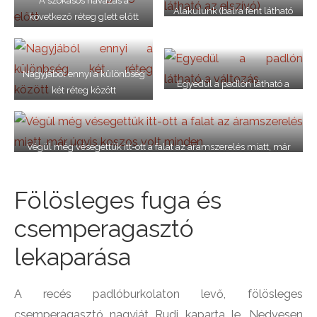
A szokásos havazás a
Alakulunk (balra fent látható
következő réteg glett előtt
az elszívó)
Nagyjából ennyi a különbség
Egyedül a padlón látható a
két réteg között
változás
Végül még vésegettük itt-ott a falat az áramszerelés miatt, már
úgyis koszos volt minden
Fölösleges fuga és
csemperagasztó
lekaparása
A recés padlóburkolaton levő, fölösleges
csemperagasztó nagyját Rudi kaparta le. Nedvesen