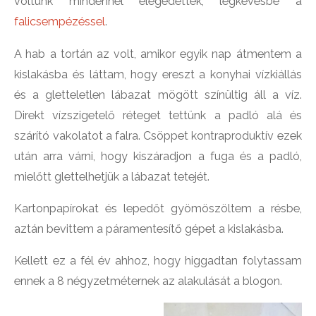
voltunk mindennel elégedettek, legkevésbé a
falicsempézéssel
.
A hab a tortán az volt, amikor egyik nap átmentem a
kislakásba és láttam, hogy ereszt a konyhai vízkiállás
és a gletteletlen lábazat mögött színültig áll a víz.
Direkt vízszigetelő réteget tettünk a padló alá és
szárító vakolatot a falra. Csöppet kontraproduktív ezek
után arra várni, hogy kiszáradjon a fuga és a padló,
mielőtt glettelhetjük a lábazat tetejét.
Kartonpapírokat és lepedőt gyömöszöltem a résbe,
aztán bevittem a páramentesítő gépet a kislakásba.
Kellett ez a fél év ahhoz, hogy higgadtan folytassam
ennek a 8 négyzetméternek az alakulását a blogon.