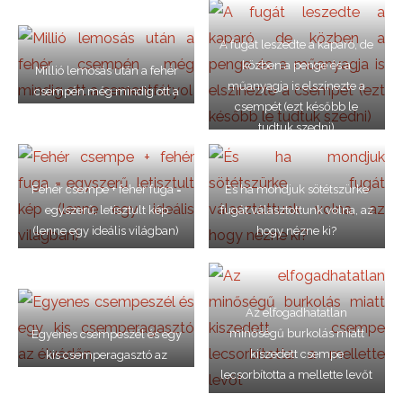
A fugát leszedte a kaparó, de
közben a penge és a
Millió lemosás után a fehér
műanyagja is elszínezte a
csempén még mindig ott a
csempét (ezt később le
cementfátyol
tudtuk szedni)
Fehér csempe + fehér fuga =
És ha mondjuk sötétszürke
egyszerű, letisztult kép
fugát választottunk volna, az
(lenne egy ideális világban)
hogy nézne ki?
Az elfogadhatatlan
minőségű burkolás miatt
Egyenes csempeszél és egy
kiszedett csempe
kis csemperagasztó az
lecsorbította a mellette levőt
élvédőn