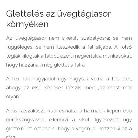
Glettelés az üvegtéglasor
környékén
Az üvegtéglasor nem sikerült szabályosra: se nem
függőleges, se nem illeszkedik a fal síkjába. A fölső
téglák kilógtak a falból, ezért megkértük a munkásokat,
hogy húzzanak még glettet a falra.
A felújítók nagyjából úgy hagyták volna a felületet,
ahogy az első képeken látszik, mert „az most már
olyan”.
A kis falszakaszt Rudi csinálta: a harmadik képen épp
derékszögvassal ellenőrzi a síkot. Igyekezett úgy
glettelni, itt-ott csalni, hogy a végén jól nézzen ki ez a
rész.