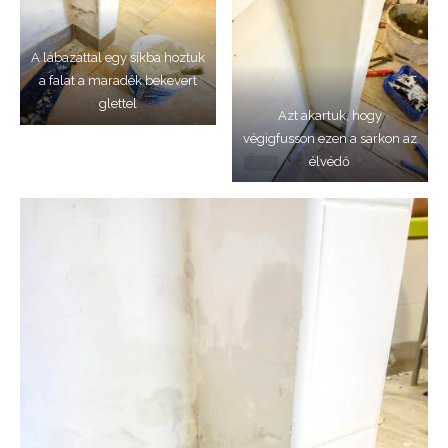
A lábazattal egy síkba hoztuk
a falat a maradék bekevert
glettel
Azt akartuk, hogy
végigfusson ezen a sarkon az
élvédő