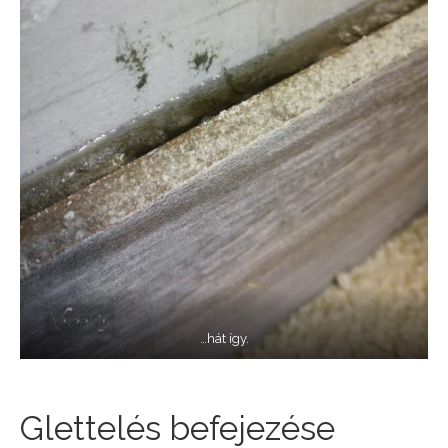
…hát így.
Glettelés befejezése