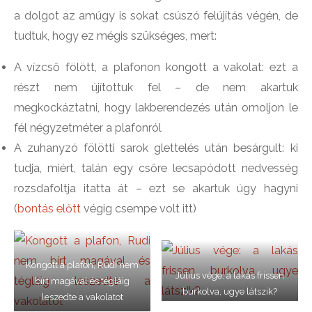
a dolgot az amúgy is sokat csúszó felújítás végén, de
tudtuk, hogy ez mégis szükséges, mert:
A vízcső fölött, a plafonon kongott a vakolat: ezt a
részt nem újítottuk fel – de nem akartuk
megkockáztatni, hogy lakberendezés után omoljon le
fél négyzetméter a plafonról
A zuhanyzó fölötti sarok glettelés után besárgult: ki
tudja, miért, talán egy csőre lecsapódott nedvesség
rozsdafoltja itatta át – ezt se akartuk úgy hagyni
(
bontás előtt
végig csempe volt itt)
Kongott a plafon, Rudi nem
Július vége: a lakás frissen
bírt magával és tégláig
burkolva, ugye látszik?
leszedte a vakolatot