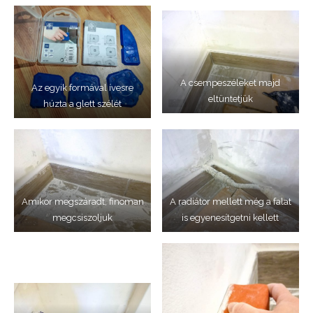
A csempeszéleket majd
Az egyik formával ívesre
eltüntetjük
húzta a glett szélét
Amikor megszáradt, finoman
A radiátor mellett még a falat
megcsiszoljuk
is egyenesítgetni kellett