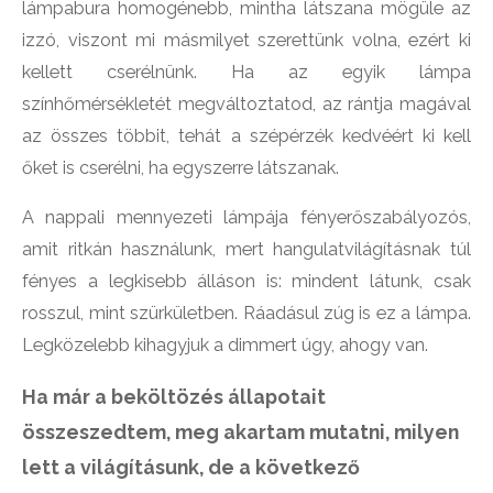
lámpabura homogénebb, mintha látszana mögüle az
izzó, viszont mi másmilyet szerettünk volna, ezért ki
kellett cserélnünk. Ha az egyik lámpa
színhőmérsékletét megváltoztatod, az rántja magával
az összes többit, tehát a szépérzék kedvéért ki kell
őket is cserélni, ha egyszerre látszanak.
A nappali mennyezeti lámpája fényerőszabályozós,
amit ritkán használunk, mert hangulatvilágításnak túl
fényes a legkisebb álláson is: mindent látunk, csak
rosszul, mint szürkületben. Ráadásul zúg is ez a lámpa.
Legközelebb kihagyjuk a dimmert úgy, ahogy van.
Ha már a beköltözés állapotait
összeszedtem, meg akartam mutatni, milyen
lett a világításunk, de a következő