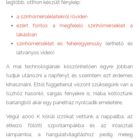
legtöbb, otthon készült fénykép:
a színhőmérsékletekről röviden
ezért fontos a megfelelő színhőmérséklet a
lakásban
színhőmérséklet és fehéregyensúly
(érthető és
látványos videó)
A mai technológiának köszönhetően egyre jobban
tudjuk utánozni a napfényt, és szerintem ezt érdemes
kihasználni. Ettől függetlenül viszont szükségünk van a
tűzhöz hasonló, sárgás fényekre is, hiába költöztünk
barlangból akár egy panelház nyolcadik emeletére.
Végül 4000 K körüli izzókat vettünk a nappaliba, az
étkező fölötti szpotlámpákba és az íróasztali
lámpámba, a hangulatvilágításhoz pedig meleg