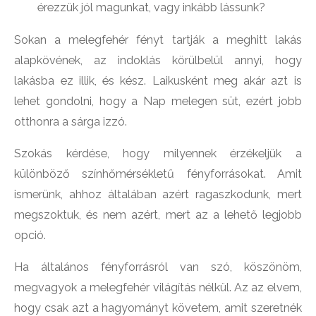
érezzük jól magunkat, vagy inkább lássunk?
Sokan a melegfehér fényt tartják a meghitt lakás
alapkövének, az indoklás körülbelül annyi, hogy
lakásba ez illik, és kész. Laikusként meg akár azt is
lehet gondolni, hogy a Nap melegen süt, ezért jobb
otthonra a sárga izzó.
Szokás kérdése, hogy milyennek érzékeljük a
különböző színhőmérsékletű fényforrásokat. Amit
ismerünk, ahhoz általában azért ragaszkodunk, mert
megszoktuk, és nem azért, mert az a lehető legjobb
opció.
Ha általános fényforrásról van szó, köszönöm,
megvagyok a melegfehér világítás nélkül. Az az elvem,
hogy csak azt a hagyományt követem, amit szeretnék