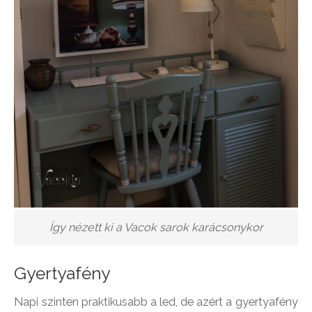
Így nézett ki a Vacok sarok karácsonykor
Gyertyafény
Napi szinten praktikusabb a led, de azért a gyertyafény