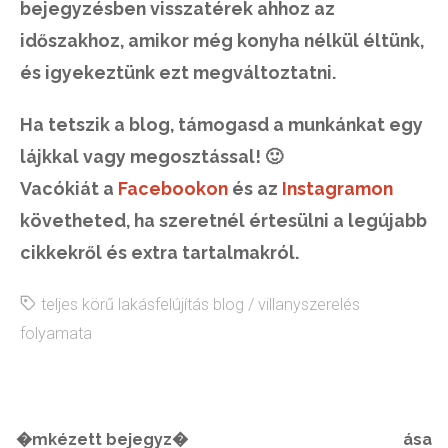
bejegyzésben visszatérek ahhoz az
időszakhoz, amikor még konyha nélkül éltünk,
és igyekeztünk ezt megváltoztatni.
Ha tetszik a blog, támogasd a munkánkat egy
lájkkal vagy megosztással! 🙂
Vacókiát a
Facebookon
és az
Instagramon
követheted, ha szeretnél értesülni a legújabb
cikkekről és extra tartalmakról.
teljes körű lakásfelújítás blog
/
villanyszerelés
folyamata
�mkézett bejegyz�
ása