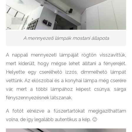
A mennyezeti lámpák mostani állapota
A nappali mennyezeti lámpáját rögtön visszavittük,
mert kiderült, hogy mégse lehet állítani a fényerejét.
Helyette egy cserélhető izzós, dimmelhető lámpát
vettünk. Az előszobai és a konyhai lámpa még cserére
vár, mert a többi lámpához képest csúnya, sárga
fényszennyezésnek látszanak.
A fotót elnézve a fűszertartókat megigazíthattam
volna, de így legalább autentikus a kép. 🙂