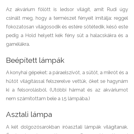
Az akvárium fölött is ledsor világít, amit Rudi úgy
csinált meg, hogy a természet fényeit imitálja: reggel
fokozatosan világosodik és estére sötétedik, késő este
pedig a Hold helyett kék fény süt a halacskákra és a
garnélákra.
Beépített lámpák
A konyhai gépeket: a páraelszívót, a sütőt, a mikrót és a
hűtőt világítással felszerelve vettük, őket se hagynám
ki a felsorolásból. (Utóbbi hármat és az akváriumot
nem számítottam bele a 15 lámpába.)
Asztali lámpa
A két dolgozósarokban íróasztali lámpák világítanak.