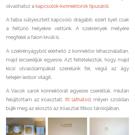
olvashatsz a
kapcsolók-konnektorok típusáról
.
A falba süllyesztett kapcsoló drágább, ezért ilyet csak
a feltűnő helyekre vettünk. A szekrények mélyére
megfelel a falon kívüli is.
A szekrényágyból elérhető 2 konnektor kihasználatlan,
majd lecseréljük egyesre. Azt feltételeztük, hogy majd
kicsi olvasólámpákat szerelünk fel, végül az ágy
tetején ledsor világít.
A Vacok sarok konnektorát egyesre cseréltük, miután
felújítottam az íróasztalt.
Itt láthatod
, milyen szolidan
bújik meg az elosztó az íróasztal titkos tárolójában.