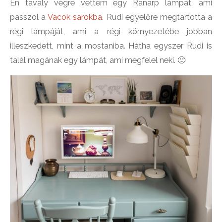
Én tavaly végre vettem egy Ranarp lámpát, ami
passzol a
Vacok sarokba
. Rudi egyelőre megtartotta a
régi lámpáját, ami a régi környezetébe jobban
illeszkedett, mint a mostaniba. Hátha egyszer Rudi is
talál magának egy lámpát, ami megfelel neki. 🙂