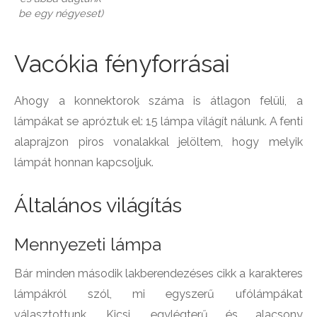
be egy négyeset)
Vacókia fényforrásai
Ahogy a konnektorok száma is átlagon felüli, a
lámpákat se apróztuk el: 15 lámpa világít nálunk. A fenti
alaprajzon piros vonalakkal jelöltem, hogy melyik
lámpát honnan kapcsoljuk.
Általános világítás
Mennyezeti lámpa
Bár minden második lakberendezéses cikk a karakteres
lámpákról szól, mi egyszerű ufólámpákat
választottunk. Kicsi, egylégterű és alacsony