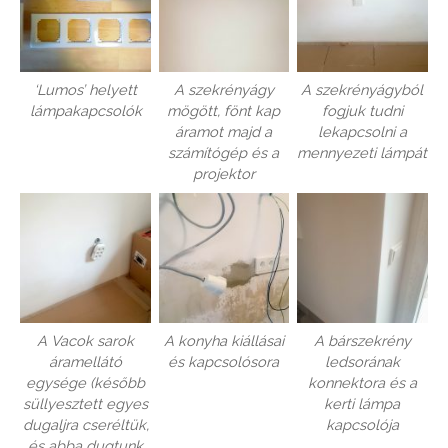
‘Lumos’ helyett
A szekrényágy
A szekrényágyból
lámpakapcsolók
mögött, fönt kap
fogjuk tudni
áramot majd a
lekapcsolni a
számítógép és a
mennyezeti lámpát
projektor
A Vacok sarok
A konyha kiállásai
A bárszekrény
áramellátó
és kapcsolósora
ledsorának
egysége (később
konnektora és a
süllyesztett egyes
kerti lámpa
dugaljra cseréltük,
kapcsolója
és abba dugtunk