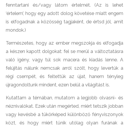
fenntartani és/vagy látom értelmét. (Az is lehet
‘értelem’, hogy egy adott dolog követése miatt engem
is elfogadnak a közösség tagjaként, de értsd jól, amit
mondok.)
Természetes, hogy az ember megszokja és elfogadja
a készen kapott dolgokat: fel se merül a változtatásra
való igény, vagy túl sok macera és kiadás lenne. A
felújítás nálunk nemcsak arról szólt, hogy levertük a
régi csempét, és feltettük az újat, hanem tényleg
újragondoltunk mindent, ezen belül a világítást is.
Kutattam a témában, mutatom a legjobb olvasni- és
néznivalókat. Ezek után megérted, miért tetszik jobban
vagy kevésbé a tükörképed különböző fényviszonyok
közt, és hogy miért tűnik utólag olyan furának a