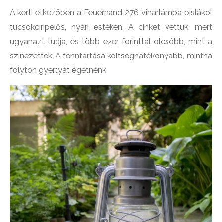
A kerti étkezőben a Feuerhand 276 viharlámpa pislákol
tücsökciripelős, nyári estéken. A cinket vettük, mert
ugyanazt tudja, és több ezer forinttal olcsóbb, mint a
színezettek. A fenntartása költséghatékonyabb, mintha
folyton gyertyát égetnénk.