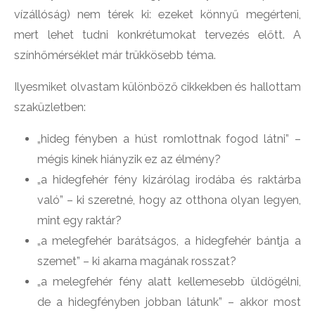
vízállóság) nem térek ki: ezeket könnyű megérteni,
mert lehet tudni konkrétumokat tervezés előtt. A
színhőmérséklet már trükkösebb téma.
Ilyesmiket olvastam különböző cikkekben és hallottam
szaküzletben:
„hideg fényben a húst romlottnak fogod látni” –
mégis kinek hiányzik ez az élmény?
„a hidegfehér fény kizárólag irodába és raktárba
való” – ki szeretné, hogy az otthona olyan legyen,
mint egy raktár?
„a melegfehér barátságos, a hidegfehér bántja a
szemet” – ki akarna magának rosszat?
„a melegfehér fény alatt kellemesebb üldögélni,
de a hidegfényben jobban látunk” – akkor most