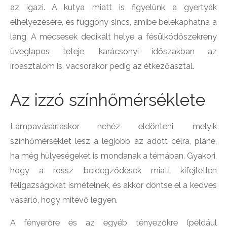
az igazi. A kutya miatt is figyelünk a gyertyák
elhelyezésére, és függöny sincs, amibe belekaphatna a
láng. A mécsesek dedikált helye a fésülködőszekrény
üveglapos teteje, karácsonyi időszakban az
íróasztalom is, vacsorakor pedig az étkezőasztal.
Az izzó színhőmérséklete
Lámpavásárláskor nehéz eldönteni, melyik
színhőmérséklet lesz a legjobb az adott célra, pláne,
ha még hülyeségeket is mondanak a témában. Gyakori,
hogy a rossz beidegződések miatt kifejtetlen
féligazságokat ismételnek, és akkor döntse el a kedves
vásárló, hogy mitévő legyen.
A fényerőre és az egyéb tényezőkre (például