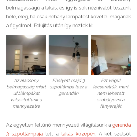
belmagasságú a lakás, és így is sok néznivalót teszünk
bele, elég, ha csak néhány lámpatest követeli magának
a figyelmet. Felújítás után így néztek ki:
Az alacsony
Ehelyett majd 3
Ezt végül
belmagasság miatt
szpotlámpa lesz a
lecseréltük, mert
ufólámpákat
gerendán
nem lehetett
választottunk a
szabályozni a
mennyezetre
fényerejét
Az egyetlen feltűnő mennyezeti világításunk a
gerenda
3 szpotlámpája
lett a
lakás közepén
. A két szélsőt