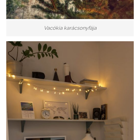
Vacókia karácsonyfája