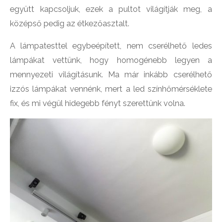
együtt kapcsoljuk, ezek a pultot világítják meg, a
középső pedig az étkezőasztalt.
A lámpatesttel egybeépített, nem cserélhető ledes
lámpákat vettünk, hogy homogénebb legyen a
mennyezeti világításunk. Ma már inkább cserélhető
izzós lámpákat vennénk, mert a led színhőmérséklete
fix, és mi végül hidegebb fényt szerettünk volna.