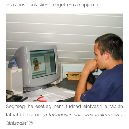
általános iskolásként tengettem a napjaimat:
Segítség, ha esetleg nem tudnád elolvasni a táblán
látható feliratot:
„a túlságosan sok szex tönkreteszi a
látásodat”
😉