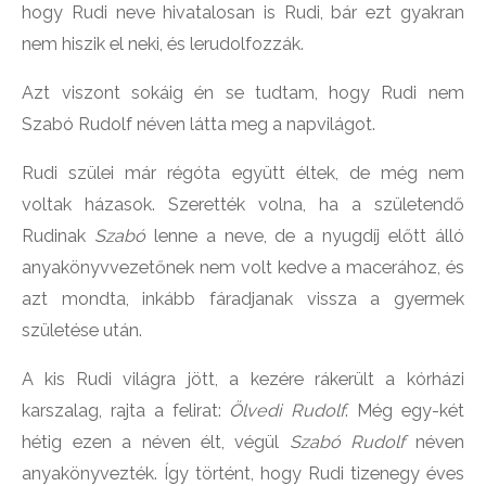
hogy Rudi neve hivatalosan is Rudi, bár ezt gyakran
nem hiszik el neki, és lerudolfozzák.
Azt viszont sokáig én se tudtam, hogy Rudi nem
Szabó Rudolf néven látta meg a napvilágot.
Rudi szülei már régóta együtt éltek, de még nem
voltak házasok. Szerették volna, ha a születendő
Rudinak
Szabó
lenne a neve, de a nyugdíj előtt álló
anyakönyvvezetőnek nem volt kedve a macerához, és
azt mondta, inkább fáradjanak vissza a gyermek
születése után.
A kis Rudi világra jött, a kezére rákerült a kórházi
karszalag, rajta a felirat:
Ölvedi Rudolf
. Még egy-két
hétig ezen a néven élt, végül
Szabó Rudolf
néven
anyakönyvezték. Így történt, hogy Rudi tizenegy éves