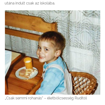
utána indult csak az iskolába.
„Csak semmi rohanás” – életbölcsesség Ruditól