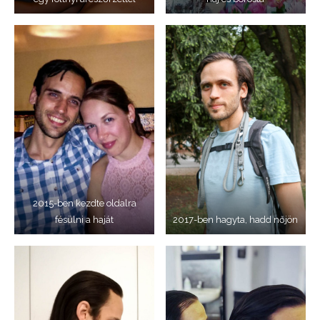
2015-ben kezdte oldalra
fésülni a haját
2017-ben hagyta, hadd nőjön