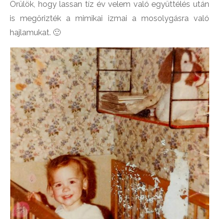
Örülök, hogy lassan tíz év velem való együttélés után
is megőrizték a mimikai izmai a mosolygásra való
hajlamukat. 🙂