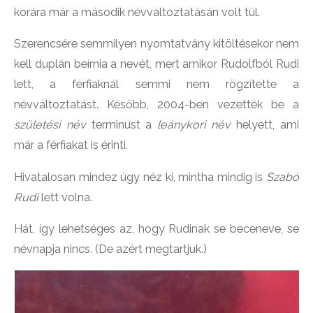
korára már a második névváltoztatásán volt túl.
Szerencsére semmilyen nyomtatvány kitöltésekor nem
kell duplán beírnia a nevét, mert amikor Rudolfból Rudi
lett, a férfiaknál semmi nem rögzítette a
névváltoztatást. Később, 2004-ben vezették be a
születési név
terminust a
leánykori név
helyett, ami
már a férfiakat is érinti.
Hivatalosan mindez úgy néz ki, mintha mindig is
Szabó
Rudi
lett volna.
Hát, így lehetséges az, hogy Rudinak se beceneve, se
névnapja nincs. (De azért megtartjuk.)