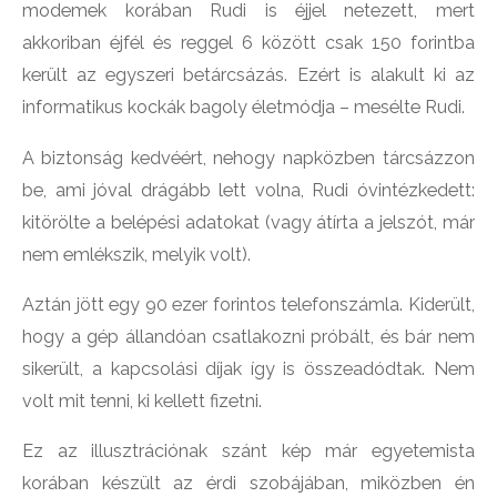
modemek korában Rudi is éjjel netezett, mert
akkoriban éjfél és reggel 6 között csak 150 forintba
került az egyszeri betárcsázás. Ezért is alakult ki az
informatikus kockák bagoly életmódja – mesélte Rudi.
A biztonság kedvéért, nehogy napközben tárcsázzon
be, ami jóval drágább lett volna, Rudi óvintézkedett:
kitörölte a belépési adatokat (vagy átírta a jelszót, már
nem emlékszik, melyik volt).
Aztán jött egy 90 ezer forintos telefonszámla. Kiderült,
hogy a gép állandóan csatlakozni próbált, és bár nem
sikerült, a kapcsolási díjak így is összeadódtak. Nem
volt mit tenni, ki kellett fizetni.
Ez az illusztrációnak szánt kép már egyetemista
korában készült az érdi szobájában, miközben én