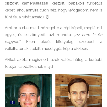
diszkrét kameraállással készült, babakori fürdetős
képet, ahol annyira cukin néz, hogy lefogadom, nem is
tűnt fel a ruhátlanság). 😉
Amikor a cikk miatt nézegette a régi képeit, meglátott
egyet, és elszörnyedt, azt mondta:
„ez nem is én
vagyok!”
Ezen okból kifolyólag szerepel a
vállalhatónak titulált, mosolygós kép a cikkben.
Akiket azóta megismert, azok valószínűleg a korábbi
fotóján csodálkoznak majd: