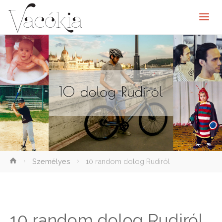
elenítése
Személyes
10 random dolog Rudiról
10 random dolog Rudiról