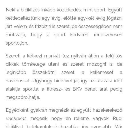
Neki a biciklizés inkább közlekedés, mint sport. Együtt
kettlebelleztünk egy évig, előtte egy-két évig jógázni
járt velem, és frizbizni is szeret, de összességében nem
motiválja, hogy a sport kedvéért rendszeresen
sportoljon.
Szereti a kétkezi munkát (ez nyilván átjön a felújítós
cikkek tömkelege után) és szeret mozogni is, de
leginkább összekötni szereti a kellemeset a
hasznossal. Úgyhogy biciklivel jár, így az utazási időt
alakítja sporttá, a fitnesz- és BKV bérlet árát pedig
megspórolhatja.
Egyébként gyakran megnézik az együtt hazakerekező
vackokat
: megesik, hogy én rollerrel vagyok, Rudi
biciklivel, belekarolok és hazahúz, így gyorsabb. Már