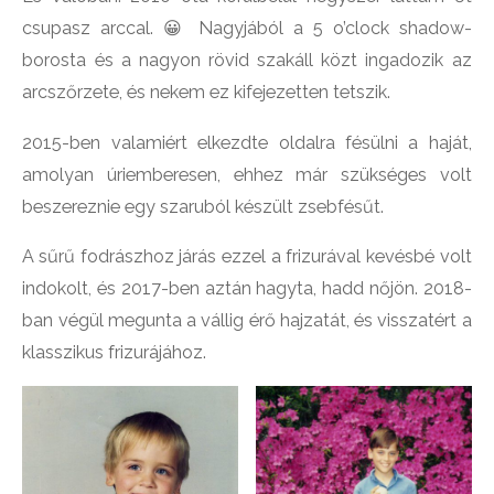
csupasz arccal. 😀 Nagyjából a 5 o’clock shadow-
borosta és a nagyon rövid szakáll közt ingadozik az
arcszőrzete, és nekem ez kifejezetten tetszik.
2015-ben valamiért elkezdte oldalra fésülni a haját,
amolyan úriemberesen, ehhez már szükséges volt
beszereznie egy szaruból készült zsebfésűt.
A sűrű fodrászhoz járás ezzel a frizurával kevésbé volt
indokolt, és 2017-ben aztán hagyta, hadd nőjön. 2018-
ban végül megunta a vállig érő hajzatát, és visszatért a
klasszikus frizurájához.