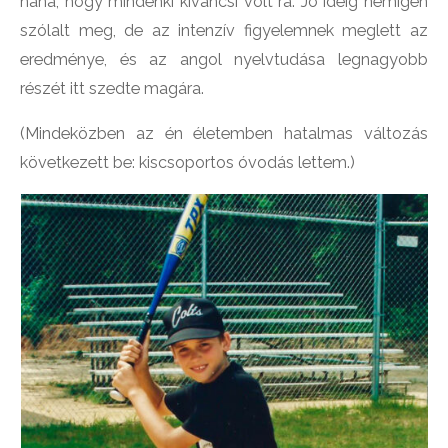
naná, hogy mindenki kíváncsi volt rá. Jó ideig nemigen
szólalt meg, de az intenzív figyelemnek meglett az
eredménye, és az angol nyelvtudása legnagyobb
részét itt szedte magára.
(Mindeközben az én életemben hatalmas változás
következett be: kiscsoportos óvodás lettem.)