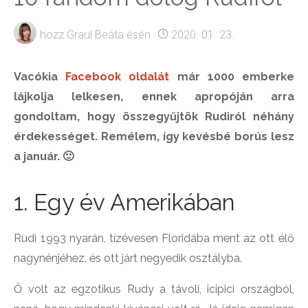
hozz
Graul Beáta
ésén
2020. 01. 23.
Vacókia
Facebook oldalát
már 1000 emberke
lájkolja lelkesen, ennek apropóján arra
gondoltam, hogy összegyűjtök Rudiról néhány
érdekességet. Remélem, így kevésbé borús lesz
a január. 🙂
1. Egy év Amerikában
Rudi 1993 nyarán, tízévesen Floridába ment az ott élő
nagynénjéhez, és ott járt negyedik osztályba.
Ő volt az egzotikus Rudy a távoli, icipici országból,