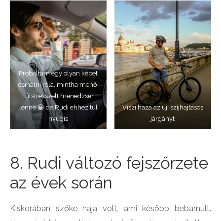
Próbáltam egy olyan képet
csinálni róla, mintha menő,
túlstresszelt menedzser
lenne 😀 de Rudi ehhez túl
Viszi haza az új, szíjhajtásos
nyugis
járgányt
8. Rudi változó fejszőrzete
az évek során
Kiskorában szőke haja volt, ami később bebarnult.