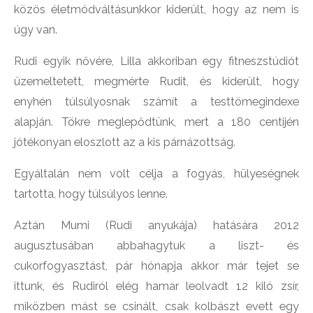
közös életmódváltásunkkor kiderült, hogy az nem is
úgy van.
Rudi egyik nővére, Lilla akkoriban egy fitneszstúdiót
üzemeltetett, megmérte Rudit, és kiderült, hogy
enyhén túlsúlyosnak számít a testtömegindexe
alapján. Tökre meglepődtünk, mert a 180 centijén
jótékonyan eloszlott az a kis párnázottság.
Egyáltalán nem volt célja a fogyás, hülyeségnek
tartotta, hogy túlsúlyos lenne.
Aztán Mumi (Rudi anyukája) hatására 2012
augusztusában abbahagytuk a liszt- és
cukorfogyasztást, pár hónapja akkor már tejet se
ittunk, és Rudiról elég hamar leolvadt 12 kiló zsír,
miközben mást se csinált, csak kolbászt evett egy