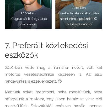
2019-ben
2008-ban
Évekkel fiatalabbnak szokták
Ráugrott pár kiló egy lusta
nézni, nem a póló miatt 😉
nyaraláson
(Fotó by Codecool)
7. Preferált közlekedési
eszközök
2010-ben vette meg a Yamaha motort, volt két
motoros vezetéstechnikai képzésen is. Az első
randevúnkra is ezzel érkezett. 🙂
Mentünk sokat motorozni, néha megsültünk, néha
ráfagytunk a motorra, egy ízben hatalmas vihar elől
menekültünk Szlovákiától egészen hazáig, persze,