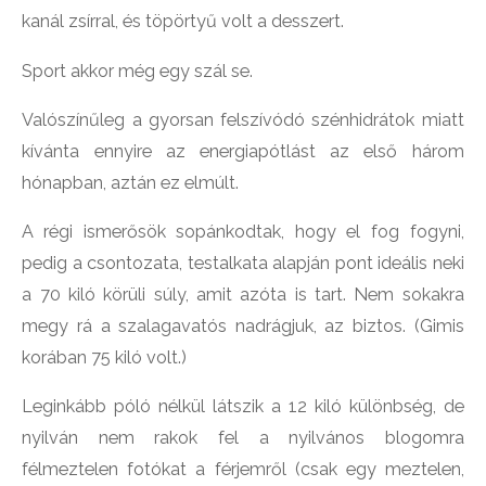
kanál zsírral, és töpörtyű volt a desszert.
Sport akkor még egy szál se.
Valószínűleg a gyorsan felszívódó szénhidrátok miatt
kívánta ennyire az energiapótlást az első három
hónapban, aztán ez elmúlt.
A régi ismerősök sopánkodtak, hogy el fog fogyni,
pedig a csontozata, testalkata alapján pont ideális neki
a 70 kiló körüli súly, amit azóta is tart. Nem sokakra
megy rá a szalagavatós nadrágjuk, az biztos. (Gimis
korában 75 kiló volt.)
Leginkább póló nélkül látszik a 12 kiló különbség, de
nyilván nem rakok fel a nyilvános blogomra
félmeztelen fotókat a férjemről (csak egy meztelen,