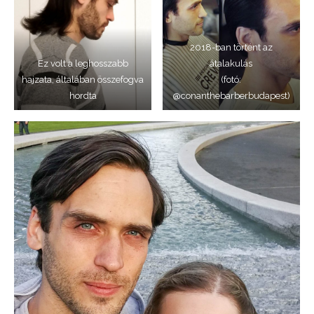
2018-ban történt az
Ez volt a leghosszabb
átalakulás
hajzata, általában összefogva
(fotó:
hordta
@conanthebarberbudapest)