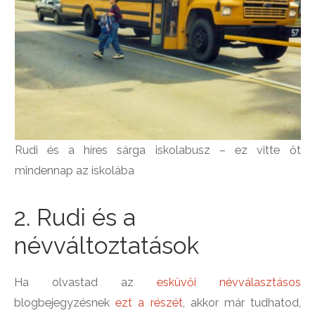
Rudi és a híres sárga iskolabusz – ez vitte őt
mindennap az iskolába
2. Rudi és a
névváltoztatások
Ha olvastad az
esküvői névválasztásos
blogbejegyzésnek
ezt a részét
, akkor már tudhatod,