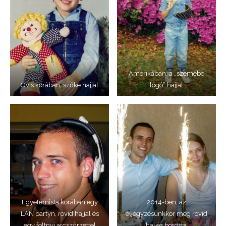
Amerikában, a „szemébe
Ovis korában, szőke hajjal
lógó” hajjal
Egyetemista korában egy
2014-ben, az
LAN partyn, rövid hajjal és
eljegyzésünkkor még rövid
egy foltnyi arcszőrzettel
haj és borosta