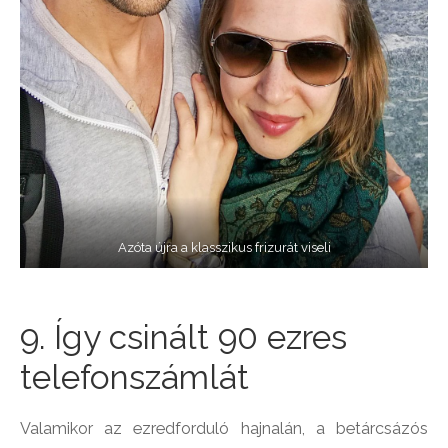
Azóta újra a klasszikus frizurát viseli
9. Így csinált 90 ezres
telefonszámlát
Valamikor az ezredforduló hajnalán, a betárcsázós