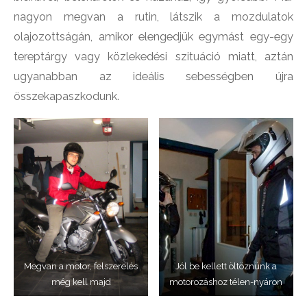
nagyon megvan a rutin, látszik a mozdulatok
olajozottságán, amikor elengedjük egymást egy-egy
tereptárgy vagy közlekedési szituáció miatt, aztán
ugyanabban az ideális sebességben újra
összekapaszkodunk.
Megvan a motor, felszerelés
Jól be kellett öltöznünk a
még kell majd
motorozáshoz télen-nyáron