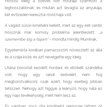
Hosszú ideig a tízéves kori frizurája számított a
leghosszabbnak, és miután azt levágta az anyukája,
két évtizeden keresztül rövid haja volt.
A vágást sűrűn ismételni kellett, mert az egy-két centis
hossznál már komoly probléma jelentkezett:
„a
szemembe lóg a hajam”
– mondta mindig Muminak.
Egyetemista korában pamacsszőrt növesztett az álla
és a szája közé, és azt nevelgette egy ideig.
Utána borostát kezdett hordani, és eltökélt szándéka
volt, hogy egy randi kedvéért nem fog
megborotválkozni, csak azért, hogy esetleg jobban
tetsszen. Nehogy azt higgye a leányzó, hogy nála ez
egy napi tevékenység, mert nem lesz az.
És valóban: 2010 óta körülbelül négyszer láttam őt