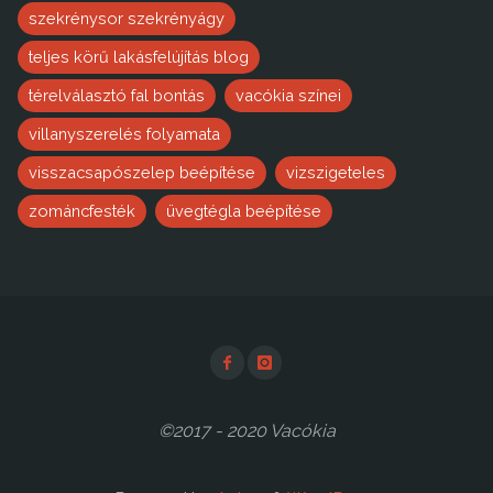
szekrénysor szekrényágy
teljes körű lakásfelújítás blog
térelválasztó fal bontás
vacókia színei
villanyszerelés folyamata
visszacsapószelep beépítése
vizszigeteles
zománcfesték
üvegtégla beépítése
©2017 - 2020 Vacókia