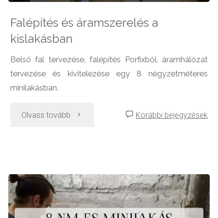
Falépítés és áramszerelés a
kislakásban
Belső fal tervezése, falépítés Porfixből, áramhálózat
tervezése és kivitelezése egy 8 négyzetméteres
minilakásban.
"Falépítés
Olvass tovább
Korábbi bejegyzések
és
áramszerelés
a
kislakásban"