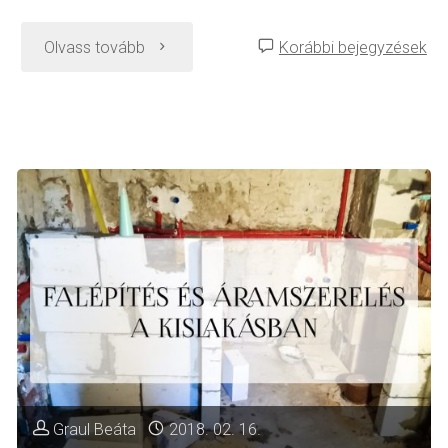
"Kanapéválasztás
Olvass tovább
Korábbi bejegyzések
és
fürdőszobai
cuccok"
Graul Beáta
2018. 02. 16.