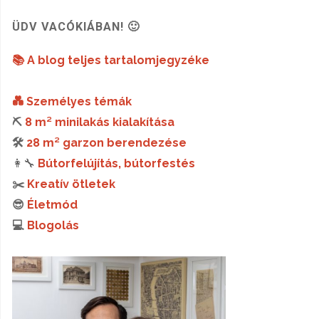
ÜDV VACÓKIÁBAN! 🙂
📚 A blog teljes tartalomjegyzéke
💑 Személyes témák
⛏️
8 m² minilakás kialakítása
🛠️
28 m² garzon berendezése
👩‍🔧
Bútorfelújítás, bútorfestés
✂️
Kreatív ötletek
😎
Életmód
💻
Blogolás