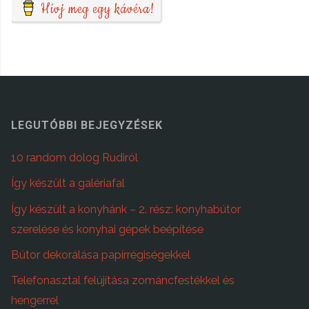
Hívj meg egy kávéra!
LEGUTÓBBI BEJEGYZÉSEK
10 random dolog Rudiról
Így készült a galériafal
Így készült a konyhánk – 2. rész: konyhabútor
szerelése és konyhai gépek beépítése
Bútor dekorálása papírrégiségekkel
Telefonasztal felújítása zománcfestékkel és
hengerrel