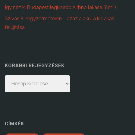
Így néz ki Budapest legkisebb Airbnb lakása (8m²)
Szívás 8 négyzetméteren – azaz alakul a kislakás
felújítása
KORÁBBI BEJEGYZÉSEK
Korábbi
bejegyzések
CÍMKÉK