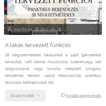
Graul Beáta
2017. 09. 28.
A lakás tervezett funkciói
28 négyzetméteres lakásunkat a saját igényeinkre
terveztük. Lett benne moziszoba, szekrényágy, két
dolgozósarok, nagy konyha, beépített zongora,
kényelmes heverő, valódi étkezőasztal, praktikus
előszoba, kertkapcsolat stb.
"A
Olvass tovább
Korábbi bejegyzések