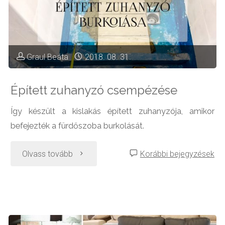
Graul Beáta
2018. 08. 31.
Épített zuhanyzó csempézése
Így készült a kislakás épített zuhanyzója, amikor
befejezték a fürdőszoba burkolását.
"Épített
Olvass tovább
Korábbi bejegyzések
zuhanyzó
csempézése"