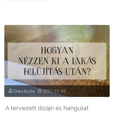
8
négyzetméteres
kislakás
tervezése"
Graul Beáta
2017. 10. 03.
A tervezett dizájn és hangulat