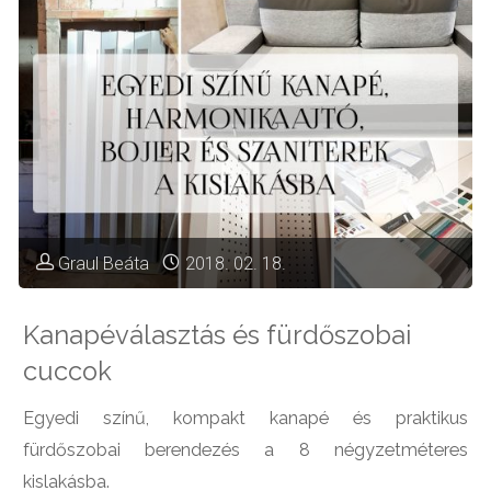
Graul Beáta
2018. 02. 18.
Kanapéválasztás és fürdőszobai
cuccok
Egyedi színű, kompakt kanapé és praktikus
fürdőszobai berendezés a 8 négyzetméteres
kislakásba.