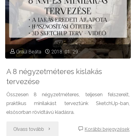
Graul Beáta
2018. 01. 29.
A 8 négyzetméteres kislakás
tervezése
Összesen 8 négyzetméteres, teljesen felszerelt,
praktikus minilakást terveztünk SketchUp-ban,
elsősorban rövidtávú kiadásra.
"A
Olvass tovább
Korábbi bejegyzések