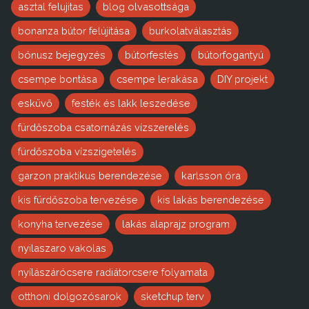
asztal felujitas
blog olvasottsága
bonanza bútor felújítása
burkolatválasztás
bónusz bejegyzés
bútorfestés
bútorfogantyú
csempe bontása
csempe lerakása
DIY projekt
esküvő
festék és lakk leszedése
fürdőszoba csatornázás vízszerelés
fürdőszoba vízszigetelés
garzon praktikus berendezése
karlsson óra
kis fürdőszoba tervezése
kis lakás berendezése
konyha tervezése
lakás alaprajz program
nyilaszaro vakolas
nyílászárócsere radiátorcsere folyamata
otthoni dolgozósarok
sketchup terv