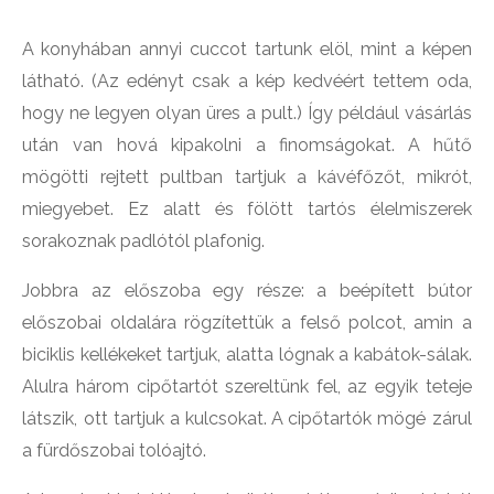
A konyhában annyi cuccot tartunk elöl, mint a képen
látható. (Az edényt csak a kép kedvéért tettem oda,
hogy ne legyen olyan üres a pult.) Így például vásárlás
után van hová kipakolni a finomságokat. A hűtő
mögötti rejtett pultban tartjuk a kávéfőzőt, mikrót,
miegyebet. Ez alatt és fölött tartós élelmiszerek
sorakoznak padlótól plafonig.
Jobbra az előszoba egy része: a beépített bútor
előszobai oldalára rögzítettük a felső polcot, amin a
biciklis kellékeket tartjuk, alatta lógnak a kabátok-sálak.
Alulra három cipőtartót szereltünk fel, az egyik teteje
látszik, ott tartjuk a kulcsokat. A cipőtartók mögé zárul
a fürdőszobai tolóajtó.