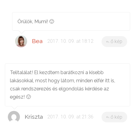
Örülök, Mumi! 🙂
Bea
2017. 10. 09. at 18:12
ő kép
Telitalálat! El kezdtem barátkozni a kisebb
lakásokkal, most hogy látom, minden elfér itt is,
csak rendszerezés és elgondolás kérdése az
egész! 🙂
Kriszta
2017. 10. 09. at 21:36
ő kép