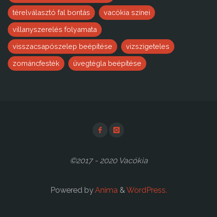
térelválasztó fal bontás
vacókia színei
villanyszerelés folyamata
visszacsapószelep beépítése
vizszigeteles
zománcfesték
üvegtégla beépítése
©2017 - 2020 Vacókia
Powered by
Anima
&
WordPress.