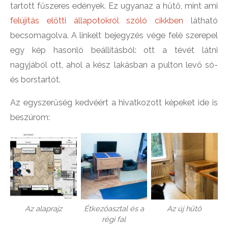
tartott fűszeres edények. Ez ugyanaz a hűtő, mint ami
felújítás előtti állapotokról szóló cikkben
látható
becsomagolva. A linkelt bejegyzés vége felé szerepel
egy kép hasonló beállításból: ott a tévét látni
nagyjából ott, ahol a kész lakásban a pulton levő só-
és borstartót.
Az egyszerűség kedvéért a hivatkozott képeket ide is
beszúrom:
Az alaprajz
Étkezőasztal és a
Az új hűtő
régi fal