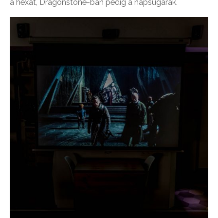
a hexát, Dragonstone-ban pedig a napsugarak.