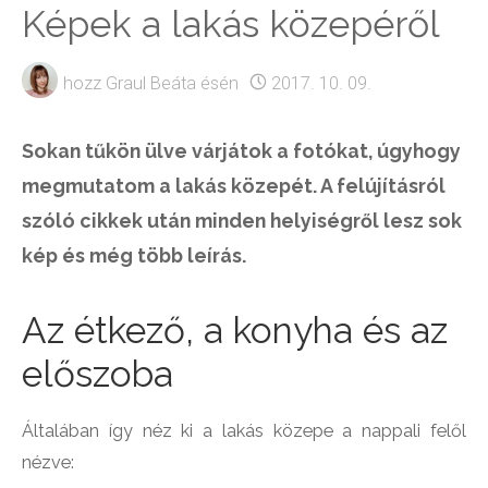
Képek a lakás közepéről
hozz
Graul Beáta
ésén
2017. 10. 09.
Sokan tűkön ülve várjátok a fotókat, úgyhogy
megmutatom a lakás közepét. A felújításról
szóló cikkek után minden helyiségről lesz sok
kép és még több leírás.
Az étkező, a konyha és az
előszoba
Általában így néz ki a lakás közepe a nappali felől
nézve: