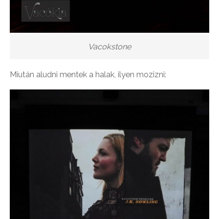
Vacokstone
Miután aludni mentek a halak, ilyen mozizni: