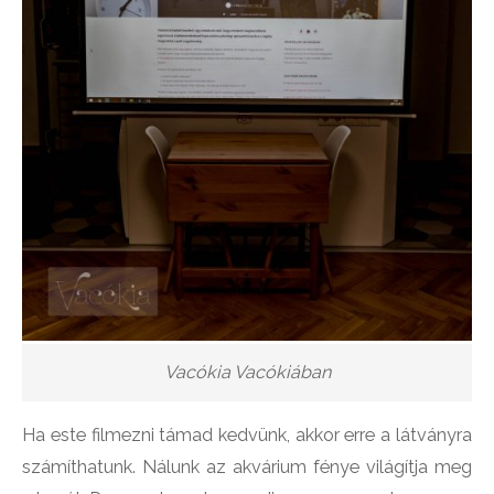
Vacókia Vacókiában
Ha este filmezni támad kedvünk, akkor erre a látványra
számíthatunk. Nálunk az akvárium fénye világítja meg