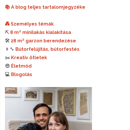
📚 A blog teljes tartalomjegyzéke
💑 Személyes témák
⛏️
8 m² minilakás kialakítása
🛠️
28 m² garzon berendezése
👩‍🔧
Bútorfelújítás, bútorfestés
✂️
Kreatív ötletek
😎
Életmód
💻
Blogolás