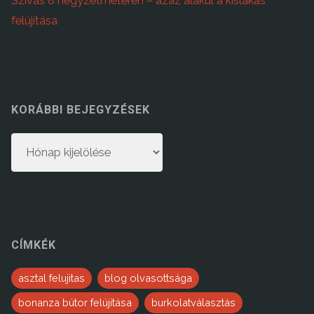
Szívás 8 négyzetméteren – azaz alakul a kislakás
felújítása
KORÁBBI BEJEGYZÉSEK
Korábbi
bejegyzések
CÍMKÉK
asztal felujitas
blog olvasottsága
bonanza bútor felújítása
burkolatválasztás