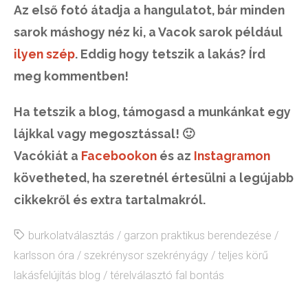
Az első fotó átadja a hangulatot, bár minden
sarok máshogy néz ki, a Vacok sarok például
ilyen szép
. Eddig hogy tetszik a lakás? Írd
meg kommentben!
Ha tetszik a blog, támogasd a munkánkat egy
lájkkal vagy megosztással! 🙂
Vacókiát a
Facebookon
és az
Instagramon
követheted, ha szeretnél értesülni a legújabb
cikkekről és extra tartalmakról.
burkolatválasztás
/
garzon praktikus berendezése
/
karlsson óra
/
szekrénysor szekrényágy
/
teljes körű
lakásfelújítás blog
/
térelválasztó fal bontás