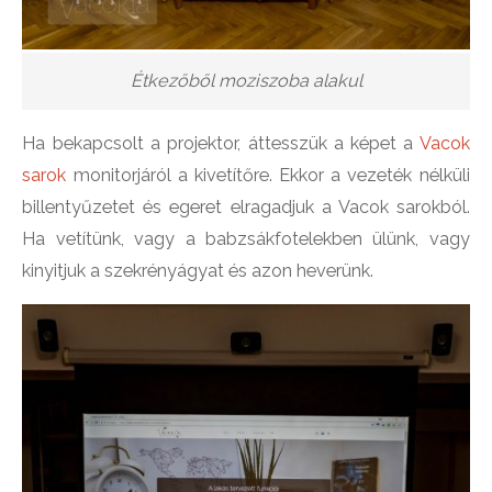
Étkezőből moziszoba alakul
Ha bekapcsolt a projektor, áttesszük a képet a
Vacok
sarok
monitorjáról a kivetítőre. Ekkor a vezeték nélküli
billentyűzetet és egeret elragadjuk a Vacok sarokból.
Ha vetítünk, vagy a babzsákfotelekben ülünk, vagy
kinyitjuk a szekrényágyat és azon heverünk.