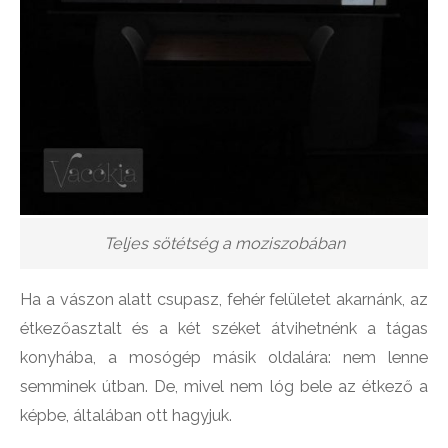
Teljes sötétség a moziszobában
Ha a vászon alatt csupasz, fehér felületet akarnánk, az
étkezőasztalt és a két széket átvihetnénk a tágas
konyhába, a mosógép másik oldalára: nem lenne
semminek útban. De, mivel nem lóg bele az étkező a
képbe, általában ott hagyjuk.