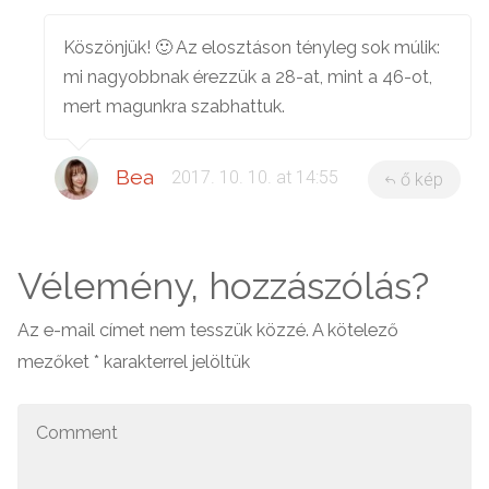
Köszönjük! 🙂 Az elosztáson tényleg sok múlik:
mi nagyobbnak érezzük a 28-at, mint a 46-ot,
mert magunkra szabhattuk.
Bea
2017. 10. 10. at 14:55
ő kép
Vélemény, hozzászólás?
Az e-mail címet nem tesszük közzé.
A kötelező
mezőket
*
karakterrel jelöltük