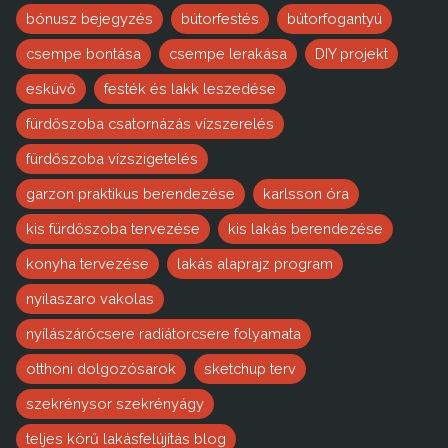
bónusz bejegyzés
bútorfestés
bútorfogantyú
csempe bontása
csempe lerakása
DIY projekt
esküvő
festék és lakk leszedése
fürdőszoba csatornázás vízszerelés
fürdőszoba vízszigetelés
garzon praktikus berendezése
karlsson óra
kis fürdőszoba tervezése
kis lakás berendezése
konyha tervezése
lakás alaprajz program
nyilaszaro vakolas
nyílászárócsere radiátorcsere folyamata
otthoni dolgozósarok
sketchup terv
szekrénysor szekrényágy
teljes körű lakásfelújítás blog