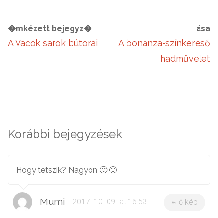
�mkézett bejegyz�
ása
A Vacok sarok bútorai
A bonanza-színkereső
hadművelet
Korábbi bejegyzések
Hogy tetszik? Nagyon 🙂 🙂
Mumi
2017. 10. 09. at 16:53
ő kép