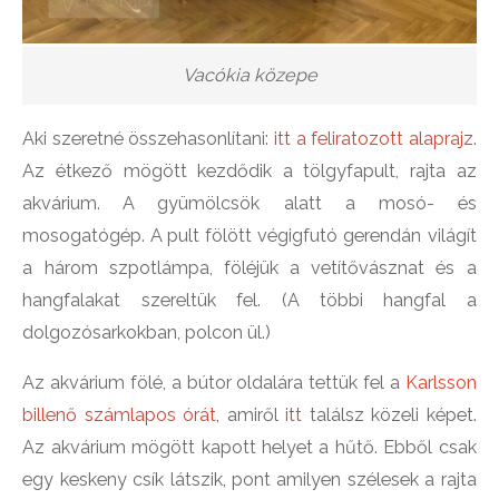
Vacókia közepe
Aki szeretné összehasonlítani:
itt a feliratozott alaprajz
.
Az étkező mögött kezdődik a tölgyfapult, rajta az
akvárium. A gyümölcsök alatt a mosó- és
mosogatógép. A pult fölött végigfutó gerendán világít
a három szpotlámpa, föléjük a vetítővásznat és a
hangfalakat szereltük fel. (A többi hangfal a
dolgozósarkokban, polcon ül.)
Az akvárium fölé, a bútor oldalára tettük fel a
Karlsson
billenő számlapos órát
, amiről
itt
találsz közeli képet.
Az akvárium mögött kapott helyet a hűtő. Ebből csak
egy keskeny csík látszik, pont amilyen szélesek a rajta