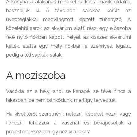
A konyha U alakjának mindkét sarkát a másik oldalról
használjuk ki. A távolabbi sarokba került az
üvegtéglákkal megvilágított, épített zuhanyzó. A
közelebbi sarok az akvárium alatti rész: egy előszoba
felé nyíló fiókban kapott helyet az összes akváriumi
kellék, alatta egy mély fiókban a szennyes, legalul
pedig a téli sapkák-sálak.
A moziszoba
Vacókia az a hely, ahol se kanapé, se tévé nincs a
lakásban, de nem bánkódunk, mert így terveztük.
Ha kivetítőről szeretnénk netezni, képeket nézni vagy
filmezni, lehúzzuk a vásznat és bekapcsoljuk a
projektort. Eközben így néz ki a lakás: