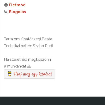
😎
Életmód
💻
Blogolás
Tartalom: Csatószegi Beáta
Technikai háttér: Szabó Rudi
Ha szeretnéd megköszönni
a munkánkat 🙏
Hívj meg egy kávéra!