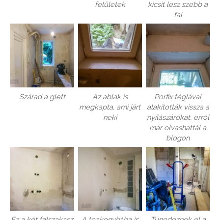
felületek
kicsit lesz szebb a
fal
Szárad a glett
Az ablak is
Porfix téglával
megkapta, ami járt
alakították vissza a
neki
nyílászárókat, erről
már olvashattál a
blogon
Ez a két falszakasz
A teakonyhába is
Tünedeznek el a