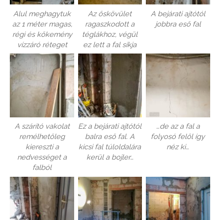
Alul meghagytuk
Az őskövület
A bejárati ajtótól
az 1 méter magas,
ragaszkodott a
jobbra eső fal
régi és kőkemény
téglákhoz, végül
vízzáró réteget
ez lett a fal síkja
A szárító vakolat
Ez a bejárati ajtótól
…de az a fal a
remélhetőleg
balra eső fal. A
folyosó felől így
kiereszti a
kicsi fal túloldalára
néz ki…
nedvességet a
kerül a bojler…
falból