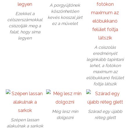
A porgyűjtőnek
köszönhetően
Ezekkel a
kevés kosszal járt
célszerszámokkal
ez a művelet
csiszolják meg a
falat, hogy sima
legyen
A csiszolás
eredményét
leginkább tapintani
lehet, a fotókon
maximum az
előbukkanó felület
foltja látszik
Még lesz min
Szárad egy újabb
dolgozni
réteg glett
Szépen lassan
alakulnak a sarkok