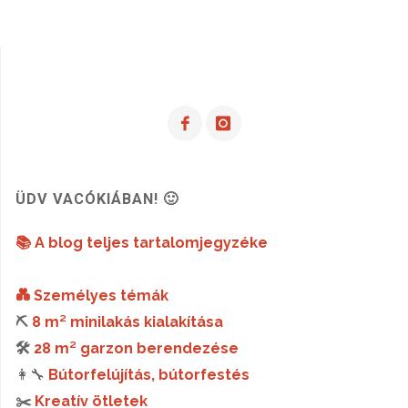
ÜDV VACÓKIÁBAN! 🙂
📚 A blog teljes tartalomjegyzéke
💑 Személyes témák
⛏️
8 m² minilakás kialakítása
🛠️
28 m² garzon berendezése
👩‍🔧
Bútorfelújítás, bútorfestés
✂️
Kreatív ötletek