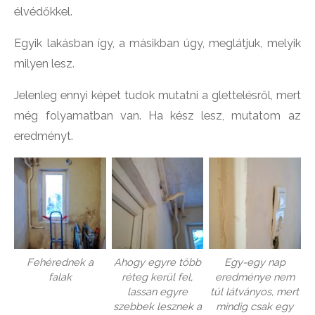
élvédőkkel.
Egyik lakásban így, a másikban úgy, meglátjuk, melyik
milyen lesz.
Jelenleg ennyi képet tudok mutatni a glettelésről, mert
még folyamatban van. Ha kész lesz, mutatom az
eredményt.
Fehérednek a
Ahogy egyre több
Egy-egy nap
falak
réteg kerül fel,
eredménye nem
lassan egyre
túl látványos, mert
szebbek lesznek a
mindig csak egy