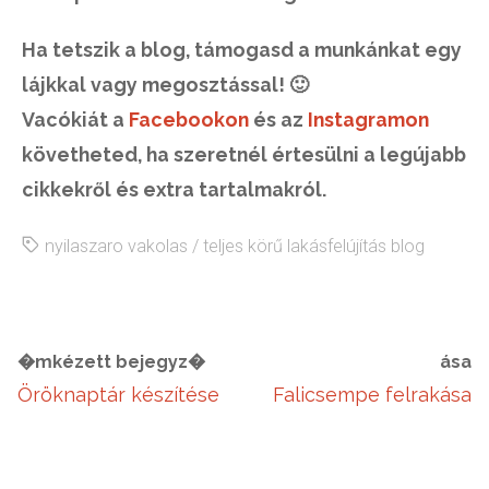
Ha tetszik a blog, támogasd a munkánkat egy
lájkkal vagy megosztással! 🙂
Vacókiát a
Facebookon
és az
Instagramon
követheted, ha szeretnél értesülni a legújabb
cikkekről és extra tartalmakról.
nyilaszaro vakolas
/
teljes körű lakásfelújítás blog
�mkézett bejegyz�
ása
Öröknaptár készítése
Falicsempe felrakása