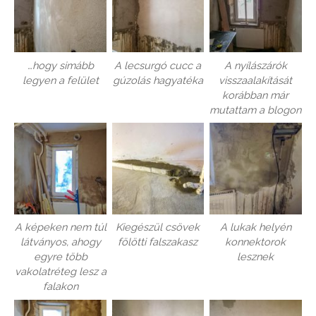
…hogy simább
A lecsurgó cucc a
A nyílászárók
legyen a felület
gúzolás hagyatéka
visszaalakítását
korábban már
mutattam a blogon
A képeken nem túl
Kiegészül csövek
A lukak helyén
látványos, ahogy
fölötti falszakasz
konnektorok
egyre több
lesznek
vakolatréteg lesz a
falakon