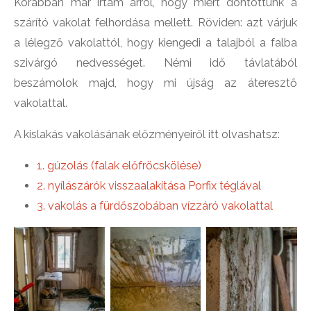
Korábban már írtam arról, hogy miért döntöttünk a
szárító vakolat felhordása mellett. Röviden: azt várjuk
a lélegző vakolattól, hogy kiengedi a talajból a falba
szivárgó nedvességet. Némi idő távlatából
beszámolok majd, hogy mi újság az áteresztő
vakolattal.
A kislakás vakolásának előzményeiről itt olvashatsz:
1. gúzolás (falak előfröcskölése)
2. nyílászárók visszaalakítása Porfix téglával
3. vakolás a fürdőszobában vízzáró vakolattal