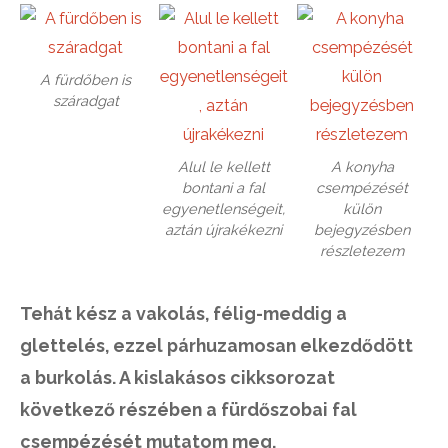
A fürdőben is
száradgat
Alul le kellett
A konyha
bontani a fal
csempézését
egyenetlenségeit,
külön
aztán újrakékezni
bejegyzésben
részletezem
Tehát kész a vakolás, félig-meddig a
glettelés, ezzel párhuzamosan elkezdődött
a burkolás. A kislakásos cikksorozat
következő részében a fürdőszobai fal
csempézését mutatom meg.