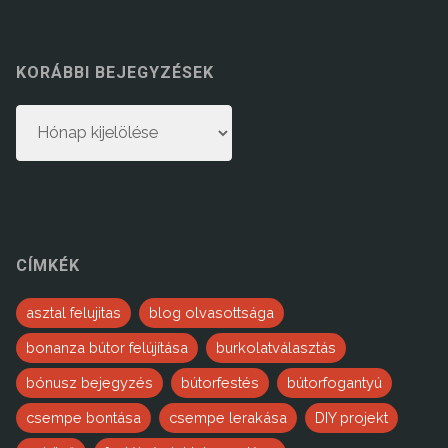
KORÁBBI BEJEGYZÉSEK
Korábbi
bejegyzések
CÍMKÉK
asztal felujitas
blog olvasottsága
bonanza bútor felújítása
burkolatválasztás
bónusz bejegyzés
bútorfestés
bútorfogantyú
csempe bontása
csempe lerakása
DIY projekt