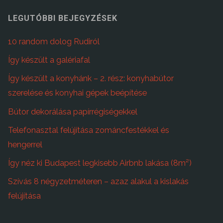
LEGUTÓBBI BEJEGYZÉSEK
10 random dolog Rudiról
Így készült a galériafal
Így készült a konyhánk – 2. rész: konyhabútor
szerelése és konyhai gépek beépítése
Bútor dekorálása papírrégiségekkel
Telefonasztal felújítása zománcfestékkel és
hengerrel
Így néz ki Budapest legkisebb Airbnb lakása (8m²)
Szívás 8 négyzetméteren – azaz alakul a kislakás
felújítása