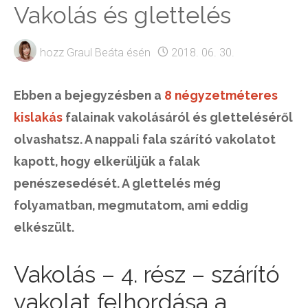
Vakolás és glettelés
hozz
Graul Beáta
ésén
2018. 06. 30.
Ebben a bejegyzésben a
8 négyzetméteres
kislakás
falainak vakolásáról és gletteléséről
olvashatsz. A nappali fala szárító vakolatot
kapott, hogy elkerüljük a falak
penészesedését. A glettelés még
folyamatban, megmutatom, ami eddig
elkészült.
Vakolás – 4. rész – szárító
vakolat felhordása a