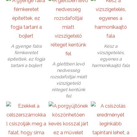
A gyenge falra
Kész a
fémkeretet
vízszigetelés,
építettek, ez fogja
egyenes a
A glettben levő
tartani a bojlert
harmonikaajtó fala
nedvesség
rozsdafoltjai miatt
vízszigetelő
réteget kentünk
fel