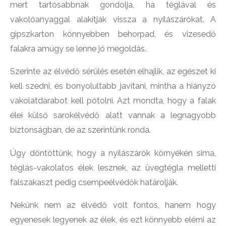
mert tartósabbnak gondolja, ha téglával és
vakolóanyaggal alakítják vissza a nyílászárókat. A
gipszkarton könnyebben behorpad, és vizesedő
falakra amúgy se lenne jó megoldás.
Szerinte az élvédő sérülés esetén elhajlik, az egészet ki
kell szedni, és bonyolultabb javítani, mintha a hiányzó
vakolatdarabot kell pótolni. Azt mondta, hogy a falak
élei külső sarokélvédő alatt vannak a legnagyobb
biztonságban, de az szerintünk ronda.
Úgy döntöttünk, hogy a nyílászárók környékén sima,
téglás-vakolatos élek lesznek, az üvegtégla melletti
falszakaszt pedig csempeélvédők határolják.
Nekünk nem az élvédő volt fontos, hanem hogy
egyenesek legyenek az élek, és ezt könnyebb elérni az