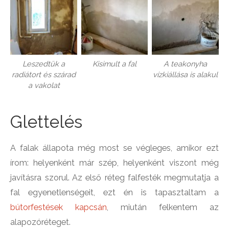
Leszedtük a
Kisimult a fal
A teakonyha
radiátort és szárad
vízkiállása is alakul
a vakolat
Glettelés
A falak állapota még most se végleges, amikor ezt
írom: helyenként már szép, helyenként viszont még
javításra szorul. Az első réteg falfesték megmutatja a
fal egyenetlenségeit, ezt én is tapasztaltam a
bútorfestések kapcsán
, miután felkentem az
alapozóréteget.