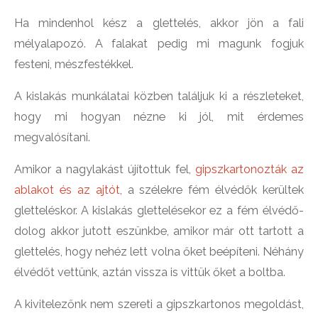
Ha mindenhol kész a glettelés, akkor jön a fali
mélyalapozó. A falakat pedig mi magunk fogjuk
festeni, mészfestékkel.
A kislakás munkálatai közben találjuk ki a részleteket,
hogy mi hogyan nézne ki jól, mit érdemes
megvalósítani.
Amikor a nagylakást újítottuk fel,
gipszkartonozták az
ablakot és az ajtót
, a szélekre fém élvédők kerültek
gletteléskor. A kislakás glettelésekor ez a fém élvédő-
dolog akkor jutott eszünkbe, amikor már ott tartott a
glettelés, hogy nehéz lett volna őket beépíteni. Néhány
élvédőt vettünk, aztán vissza is vittük őket a boltba.
A kivitelezőnk nem szereti a gipszkartonos megoldást,