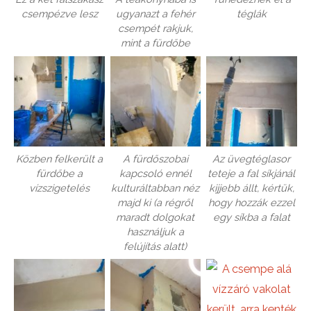
csempézve lesz
ugyanazt a fehér
téglák
csempét rakjuk,
mint a fürdőbe
Közben felkerült a
A fürdőszobai
Az üvegtéglasor
fürdőbe a
kapcsoló ennél
teteje a fal síkjánál
vízszigetelés
kulturáltabban néz
kijjebb állt, kértük,
majd ki (a régről
hogy hozzák ezzel
maradt dolgokat
egy síkba a falat
használjuk a
felújítás alatt)