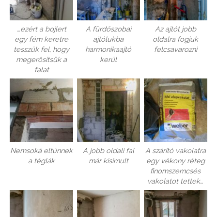
…ezért a bojlert
A fürdőszobai
Az ajtót jobb
egy fém keretre
ajtólukba
oldalra fogjuk
tesszük fel, hogy
harmonikaajtó
felcsavarozni
megerősítsük a
kerül
falat
Nemsoká eltűnnek
A jobb oldali fal
A szárító vakolatra
a téglák
már kisimult
egy vékony réteg
finomszemcsés
vakolatot tettek…