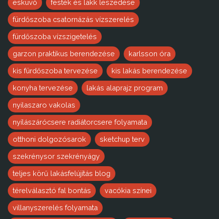
esküvő
festék és lakk leszedése
fürdőszoba csatornázás vízszerelés
fürdőszoba vízszigetelés
garzon praktikus berendezése
karlsson óra
kis fürdőszoba tervezése
kis lakás berendezése
konyha tervezése
lakás alaprajz program
nyilaszaro vakolas
nyílászárócsere radiátorcsere folyamata
otthoni dolgozósarok
sketchup terv
szekrénysor szekrényágy
teljes körű lakásfelújítás blog
térelválasztó fal bontás
vacókia színei
villanyszerelés folyamata