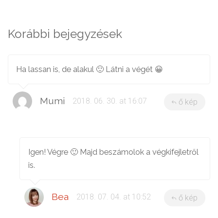
Korábbi bejegyzések
Ha lassan is, de alakul 🙂 Látni a végét 😀
Mumi
2018. 06. 30. at 16:07
ő kép
Igen! Végre 🙂 Majd beszámolok a végkifejletről
is.
Bea
2018. 07. 04. at 10:52
ő kép