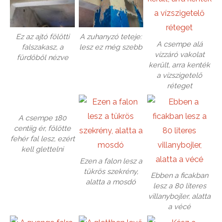
Ez az ajtó fölötti
A zuhanyzó teteje:
A csempe alá
falszakasz, a
lesz ez még szebb
vízzáró vakolat
fürdőből nézve
került, arra kenték
a vízszigetelő
réteget
A csempe 180
centiig ér, fölötte
fehér fal lesz, ezért
kell glettelni
Ezen a falon lesz a
tükrös szekrény,
Ebben a ficakban
alatta a mosdó
lesz a 80 literes
villanybojler, alatta
a vécé