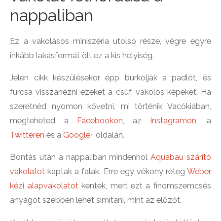
nappaliban
Ez a vakolásos miniszéria utolsó része, végre egyre
inkább lakásformát ölt ez a kis helyiség.
Jelen cikk készülésekor épp burkolják a padlót, és
furcsa visszanézni ezeket a csúf, vakolós képeket. Ha
szeretnéd nyomon követni, mi történik Vacókiában,
megteheted a
Facebookon
, az
Instagramon
, a
Twitteren
és a
Google+
oldalán.
Bontás után a nappaliban mindenhol
Aquabau szárító
vakolatot
kaptak a falak. Erre egy vékony réteg
Weber
kézi alapvakolatot
kentek, mert ezt a finomszemcsés
anyagot szebben lehet simítani, mint az előzőt.