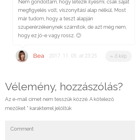
Nem gondoltam, hogy létezik ilyesmi, csak saját
megfigyelés volt, viszonyítási alap nélkül. Most
már tudom, hogy a teszt alapján
szuperérzékenynek számítok, de azt még nem,
hogy ez jó-e vagy rossz. 🙂
Bea
2017. 11. 05. at 23:25
ő kép
Vélemény, hozzászólás?
Az e-mail címet nem tesszük közzé.
A kötelező
mezőket
*
karakterrel jelöltük