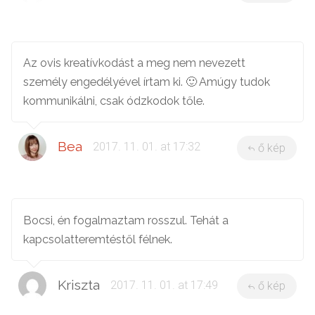
Az ovis kreatívkodást a meg nem nevezett
személy engedélyével írtam ki. 🙂 Amúgy tudok
kommunikálni, csak ódzkodok tőle.
Bea
2017. 11. 01. at 17:32
ő kép
Bocsi, én fogalmaztam rosszul. Tehát a
kapcsolatteremtéstől félnek.
Kriszta
2017. 11. 01. at 17:49
ő kép