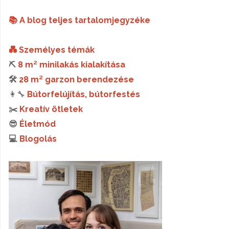
📚 A blog teljes tartalomjegyzéke
💑 Személyes témák
⛏️
8 m² minilakás kialakítása
🛠️
28 m² garzon berendezése
👩‍🔧
Bútorfelújítás, bútorfestés
✂️
Kreatív ötletek
😎
Életmód
💻
Blogolás