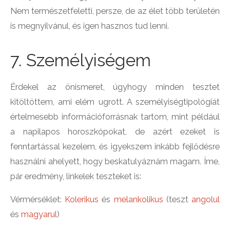
Nem természetfeletti, persze, de az élet több területén
is megnyilvánul, és igen hasznos tud lenni.
7. Személyiségem
Érdekel az önismeret, úgyhogy minden tesztet
kitöltöttem, ami elém ugrott. A személyiségtipológiát
értelmesebb információforrásnak tartom, mint például
a napilapos horoszkópokat, de azért ezeket is
fenntartással kezelem, és igyekszem inkább fejlődésre
használni ahelyett, hogy beskatulyáznám magam. Íme,
pár eredmény, linkelek teszteket is:
Vérmérséklet:
Kolerikus
és
melankolikus
(teszt
angolul
és
magyarul
)