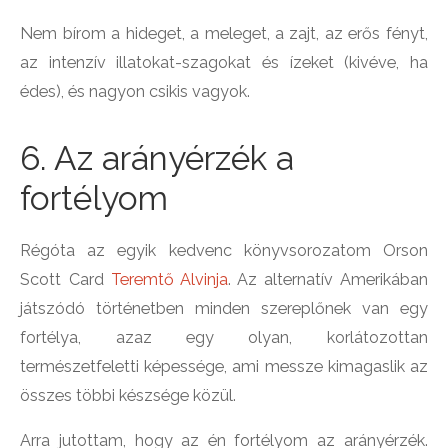
Nem bírom a hideget, a meleget, a zajt, az erős fényt,
az intenzív illatokat-szagokat és ízeket (kivéve, ha
édes), és nagyon csikis vagyok.
6. Az arányérzék a
fortélyom
Régóta az egyik kedvenc könyvsorozatom Orson
Scott Card
Teremtő Alvinja
. Az alternatív Amerikában
játszódó történetben minden szereplőnek van egy
fortélya, azaz egy olyan, korlátozottan
természetfeletti képessége, ami messze kimagaslik az
összes többi készsége közül.
Arra jutottam, hogy az én fortélyom az arányérzék.