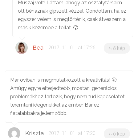
Muszáj volt! Láttam, ahogy az osztálytársaim
ott bénáznak gipszelt kézzel. Gondoltam, ha ez
egyszer velem is megtörténik, csak átveszem a
másik kezembe a tollat. 🙂
Bea
2017. 11. 01. at 17:26
ő kép
Már oviban is megmutatkozott a kreativitás! 🙂
Amúgy egyre elterjedtebb, mostani generációs
problémákhoz tartozik, hogy nem tud kapcsolatot
teremteni idegenekkel az ember. Bár ez
fiatalabbakra jellemzőbb.
Kriszta
2017. 11. 01. at 17:20
ő kép