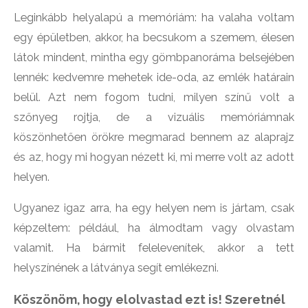
Leginkább helyalapú a memóriám: ha valaha voltam
egy épületben, akkor, ha becsukom a szemem, élesen
látok mindent, mintha egy gömbpanoráma belsejében
lennék: kedvemre mehetek ide-oda, az emlék határain
belül. Azt nem fogom tudni, milyen színű volt a
szőnyeg rojtja, de a vizuális memóriámnak
köszönhetően örökre megmarad bennem az alaprajz
és az, hogy mi hogyan nézett ki, mi merre volt az adott
helyen.
Ugyanez igaz arra, ha egy helyen nem is jártam, csak
képzeltem: például, ha álmodtam vagy olvastam
valamit. Ha bármit felelevenítek, akkor a tett
helyszínének a látványa segít emlékezni.
Köszönöm, hogy elolvastad ezt is! Szeretnél