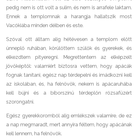
pedig nem is ott volt a sulim, és nem is arrafele laktam.
Ennek a templomnak a harangja hallatszik most
Vacókiába minden délben és este.
Szóval ott álltam alig hétévesen a templom előtt
ünneplő ruhában, körülöttem szülők és gyerekek, és
elkezdtem pityeregni. Megrettentem az elképzelt
jövőképtől: valamiért biztosra vettem, hogy apácák
fognak tanítani, egész nap térdepelni és imádkozni kell
az iskolában, és, ha felnövök, nekem is apácaruhába
kell bújni és a bíborszínű térdeplőn rózsafüzért
szorongatni.
Egész gyerekkoromból alig emlékszek valamire, de ez
a nap megmaradt, mert annyira féltem, hogy apácának
kell lennem, ha felnövök.