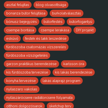
asztal felujitas
blog olvasottsága
bonanza bútor felújítása
burkolatválasztás
bónusz bejegyzés
bútorfestés
bútorfogantyú
csempe bontása
csempe lerakása
DIY projekt
esküvő
festék és lakk leszedése
fürdőszoba csatornázás vízszerelés
fürdőszoba vízszigetelés
garzon praktikus berendezése
karlsson óra
kis fürdőszoba tervezése
kis lakás berendezése
konyha tervezése
lakás alaprajz program
nyilaszaro vakolas
nyílászárócsere radiátorcsere folyamata
otthoni dolgozósarok
sketchup terv