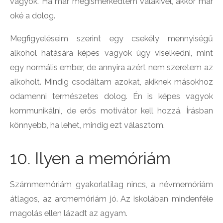
vagyok. Ha már megismerkedtem valakivel, akkor már
oké a dolog.
Megfigyeléseim szerint egy csekély mennyiségű
alkohol hatására képes vagyok úgy viselkedni, mint
egy normális ember, de annyira azért nem szeretem az
alkoholt. Mindig csodáltam azokat, akiknek másokhoz
odamenni természetes dolog. Én is képes vagyok
kommunikálni, de erős motivátor kell hozzá. Írásban
könnyebb, ha lehet, mindig ezt választom.
10. Ilyen a memóriám
Számmemóriám gyakorlatilag nincs, a névmemóriám
átlagos, az arcmemóriám jó. Az iskolában mindenféle
magolás ellen lázadt az agyam.