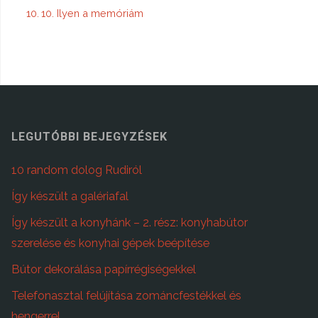
10. Ilyen a memóriám
LEGUTÓBBI BEJEGYZÉSEK
10 random dolog Rudiról
Így készült a galériafal
Így készült a konyhánk – 2. rész: konyhabútor
szerelése és konyhai gépek beépítése
Bútor dekorálása papírrégiségekkel
Telefonasztal felújítása zománcfestékkel és
hengerrel