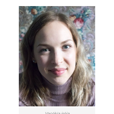
Vacókia írója