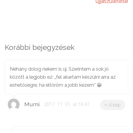
újjászületése
Korábbi bejegyzések
Néhány dolog nekem is új. Szerintem a sok jó
között a legjobb ez: „fel akartam készülni arra az
eshetőségre, ha eltöröm a jobb kezem” 😀
Mumi
2017. 11. 01. at 16:47
ő kép