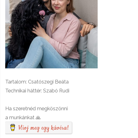
Tartalom: Csatószegi Beáta
Technikai háttér: Szabó Rudi
Ha szeretnéd megköszönni
a munkánkat 🙏
Hívj meg egy kávéra!