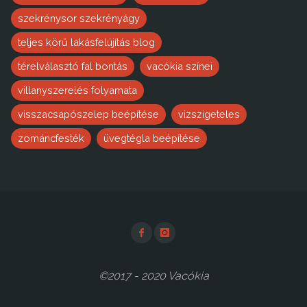
szekrénysor szekrényágy
teljes körű lakásfelújítás blog
térelválasztó fal bontás
vacókia színei
villanyszerelés folyamata
visszacsapószelep beépítése
vizszigeteles
zománcfesték
üvegtégla beépítése
©2017 - 2020 Vacókia