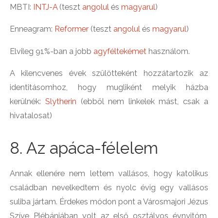
MBTI:
INTJ-A
(teszt
angolul
és
magyarul
)
Enneagram:
Reformer
(teszt
angolul
és
magyarul
)
Elvileg 91%-ban a jobb
agyféltekémet
használom.
A kilencvenes évek szülötteként hozzátartozik az
identitásomhoz, hogy mugliként melyik házba
kerülnék:
Slytherin
(ebből nem linkelek mást, csak a
hivatalosat)
8. Az apáca-félelem
Annak ellenére nem lettem vallásos, hogy katolikus
családban nevelkedtem és nyolc évig egy vallásos
suliba jártam. Érdekes módon pont a Városmajori Jézus
Szíve Plébániában volt az első osztályos évnyitóm,