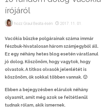
írójáról
hozz
Graul Beáta
ésén
2017. 11. 01.
Vacókia büszke polgárainak száma immár
fészbuk-hivatalosan három számjegyből áll.
Ez egy néhány hetes blog esetén váratlanul
jó dolog. Köszönöm, hogy vagytok, hogy
olvastok. A titkos olvasók jelenlétét is
köszönöm, ők sokkal többen vannak. 🙂
Ebben a bejegyzésben elárulok néhány
olyasmit, amit még azok se feltétlenül
tudnak rólam, akik ismernek.