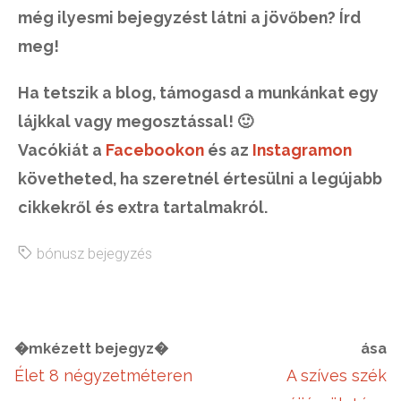
még ilyesmi bejegyzést látni a jövőben? Írd
meg!
Ha tetszik a blog, támogasd a munkánkat egy
lájkkal vagy megosztással! 🙂
Vacókiát a
Facebookon
és az
Instagramon
követheted, ha szeretnél értesülni a legújabb
cikkekről és extra tartalmakról.
bónusz bejegyzés
�mkézett bejegyz�
ása
Élet 8 négyzetméteren
A szíves szék