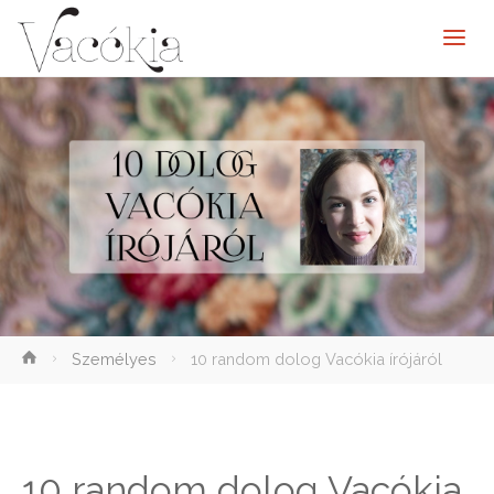
elenítése
Személyes
10 random dolog Vacókia írójáról
10 random dolog Vacókia