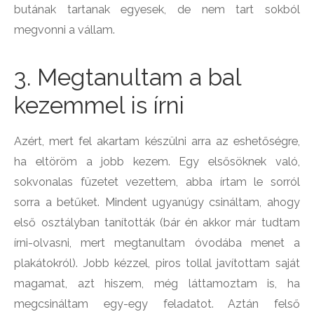
butának tartanak egyesek, de nem tart sokból
megvonni a vállam.
3. Megtanultam a bal
kezemmel is írni
Azért, mert fel akartam készülni arra az eshetőségre,
ha eltöröm a jobb kezem. Egy elsősöknek való,
sokvonalas füzetet vezettem, abba írtam le sorról
sorra a betűket. Mindent ugyanúgy csináltam, ahogy
első osztályban tanították (bár én akkor már tudtam
írni-olvasni, mert megtanultam óvodába menet a
plakátokról). Jobb kézzel, piros tollal javítottam saját
magamat, azt hiszem, még láttamoztam is, ha
megcsináltam egy-egy feladatot. Aztán felső