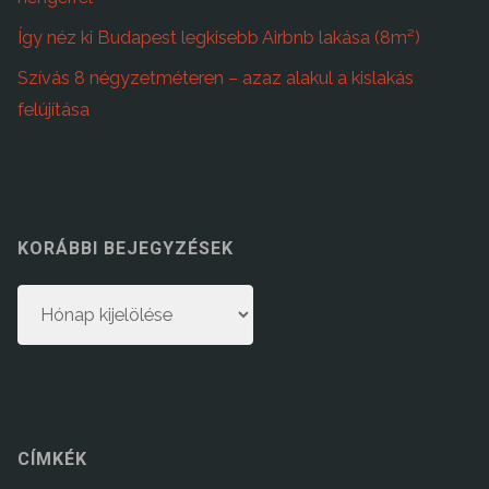
Így néz ki Budapest legkisebb Airbnb lakása (8m²)
Szívás 8 négyzetméteren – azaz alakul a kislakás
felújítása
KORÁBBI BEJEGYZÉSEK
Korábbi
bejegyzések
CÍMKÉK