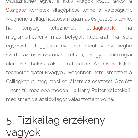
válaszhatnék egyet a fiktív világok közül, akkor a
Stargate
komplex világépítése lenne a valóságunk.
Megnőne a világ, halálosan izgalmas és ijesztő is lenne,
ha tényleg léteznének
csillagkapuk
, ha
megismerhetnénk más bolygók kultúráját, ha sok,
egymástól független evolúció ment volna végbe
szerte az univerzumban. Tetszik, ahogy a mitológiai
elemeket beleszövik a történetbe. Az
Ősök
fejlett
technológiájától kivagyok. Régebben nem ismertem a
Csillagkaput, még most se láttam az összeset. Azelőtt
– nem túl meglepő módon – a Harry Potter kötetekből
megismert varázslóvilágot választottam volna.
5. Fizikailag érzékeny
vagyok