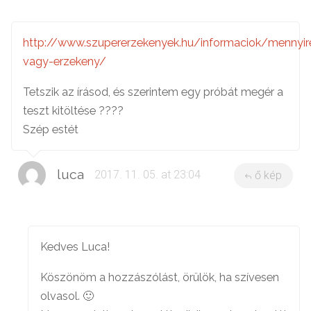
http://www.szupererzekenyek.hu/informaciok/mennyir
vagy-erzekeny/
Tetszik az írásod, és szerintem egy próbát megér a
teszt kitöltése ????
Szép estét
luca
2017. 11. 05. at 23:04
ő kép
Kedves Luca!
Köszönöm a hozzászólást, örülök, ha szívesen
olvasol. 🙂