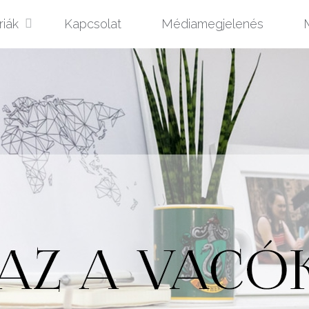
riák
Kapcsolat
Médiamegjelenés
M
t