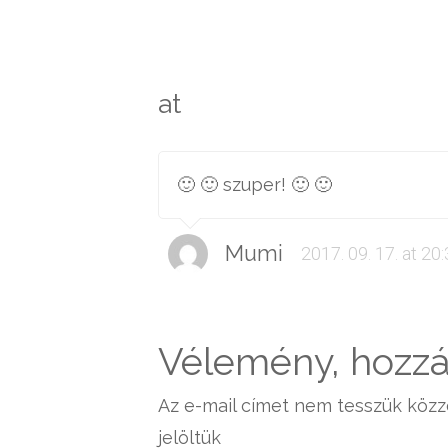
at
🙂 🙂 szuper! 🙂 🙂
Mumi
2017. 09. 17. at 20
Vélemény, hozzá
Az e-mail címet nem tesszük közz
jelöltük