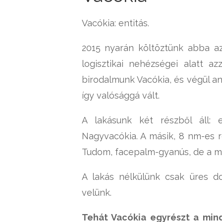
Vacókia: entitás.
2015 nyarán költöztünk abba az 
logisztikai nehézségei alatt a
birodalmunk Vacókia, és végül an
így valósággá vált.
A lakásunk két részből áll:
Nagyvacókia. A másik, 8 nm-es ré
Tudom, facepalm-gyanús, de a mi
A lakás nélkülünk csak üres d
velünk.
Tehát Vacókia egyrészt a mind