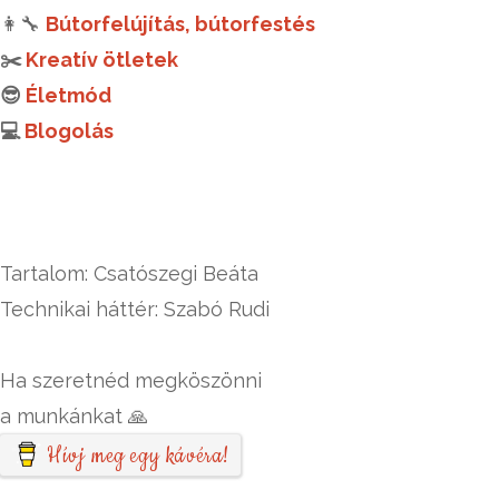
👩‍🔧
Bútorfelújítás, bútorfestés
✂️
Kreatív ötletek
😎
Életmód
💻
Blogolás
Tartalom: Csatószegi Beáta
Technikai háttér: Szabó Rudi
Ha szeretnéd megköszönni
a munkánkat 🙏
Hívj meg egy kávéra!