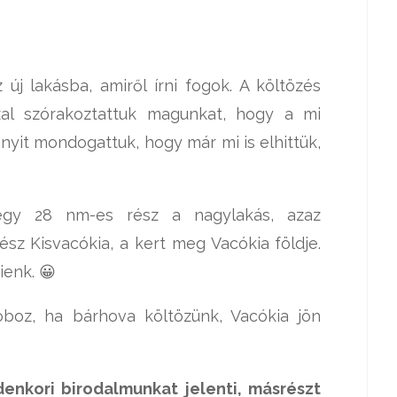
új lakásba, amiről írni fogok. A költözés
zzal szórakoztattuk magunkat, hogy a mi
nyit mondogattuk, hogy már mi is elhittük,
 egy 28 nm-es rész a nagylakás, azaz
sz Kisvacókia, a kert meg Vacókia földje.
enk. 😀
oboz, ha bárhova költözünk, Vacókia jön
enkori birodalmunkat jelenti, másrészt