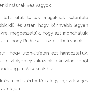
denki másnak Bea vagyok.
lett: utat törtek maguknak különféle
 (bicikli), és aztán, hogy könnyebb legyen
nkre, megbeszéltük, hogy azt mondhatjuk:
em, hogy Rudi csak tiszteletbeli vacok.
lni, hogy úton-útfélen ezt hangoztatjuk,
rtosztályon éjszakázunk: a külvilág ebből
 Rudi engem Vacoknak hív.
k és mindez érthető is legyen, szükséges
az elején.