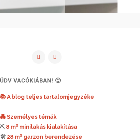
ÜDV VACÓKIÁBAN! 🙂
📚 A blog teljes tartalomjegyzéke
💑 Személyes témák
⛏️
8 m² minilakás kialakítása
🛠️
28 m² garzon berendezése