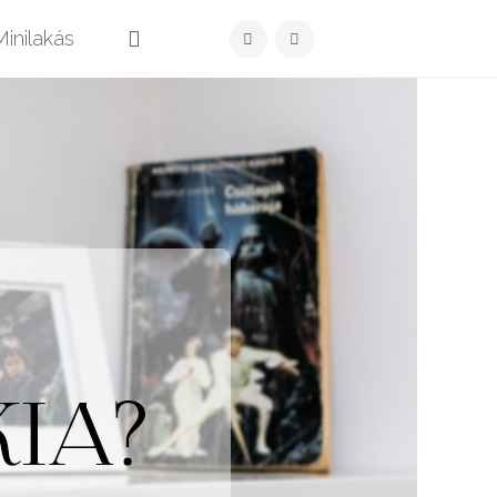
Közzét
inilakás