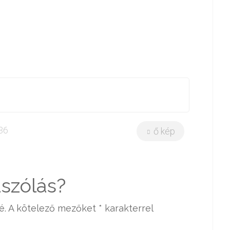
:36
ő kép
szólás?
é.
A kötelező mezőket
*
karakterrel