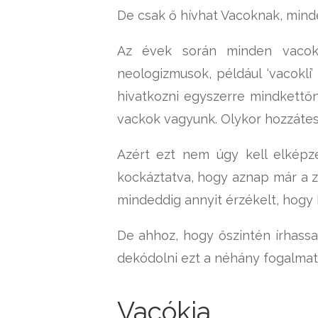
De csak ő hívhat Vacoknak, min
Az évek során minden vacok 
neologizmusok, például ‘vacokli’
hivatkozni egyszerre mindkettő
vackok vagyunk. Olykor hozzátesz
Azért ezt nem úgy kell elképze
kockáztatva, hogy aznap már a zá
mindeddig annyit érzékelt, hogy
De ahhoz, hogy őszintén írhassa
dekódolni ezt a néhány fogalmat 
Vacókia