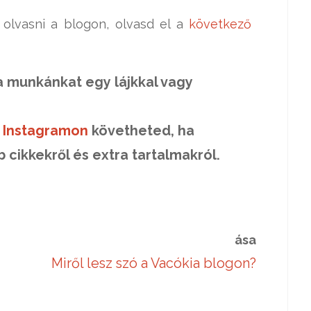
 olvasni a blogon, olvasd el a
következő
a munkánkat egy lájkkal vagy
z
Instagramon
követheted, ha
b cikkekről és extra tartalmakról.
ása
Miről lesz szó a Vacókia blogon?