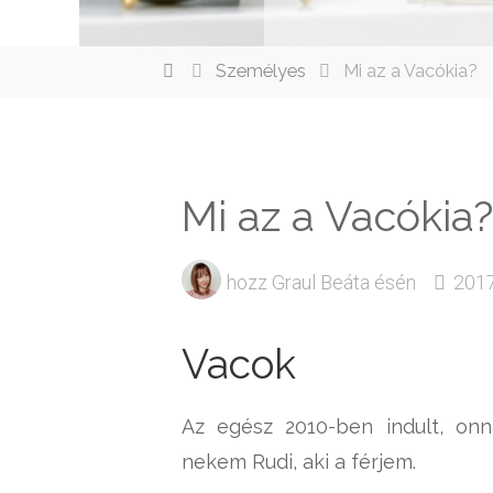
elenítése
Személyes
Mi az a Vacókia?
Mi az a Vacókia?
hozz
Graul Beáta
ésén
2017
Vacok
Az egész 2010-ben indult, on
nekem Rudi, aki a férjem.