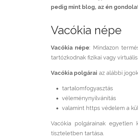
pedig mint blog, az én gondola
Vacókia népe
Vacókia népe
: Mindazon termé
tartózkodnak fizikai vagy virtuáli
Vacókia polgárai
az alábbi jogok
tartalomfogyasztás
véleménynyilvánítás
valamint https védelem a k
Vacókia polgárainak egyetlen 
tiszteletben tartása.