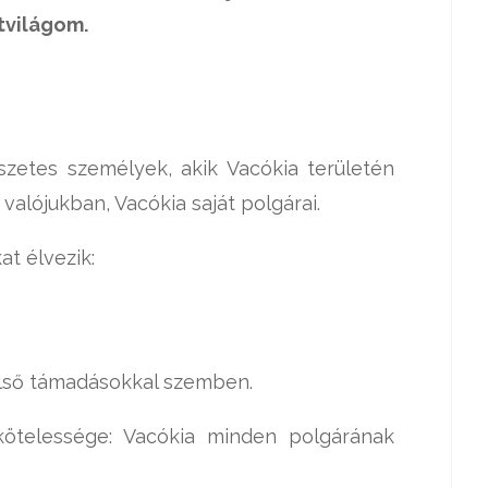
tvilágom.
szetes személyek, akik Vacókia területén
s valójukban, Vacókia saját polgárai.
at élvezik:
ülső támadásokkal szemben.
kötelessége: Vacókia minden polgárának