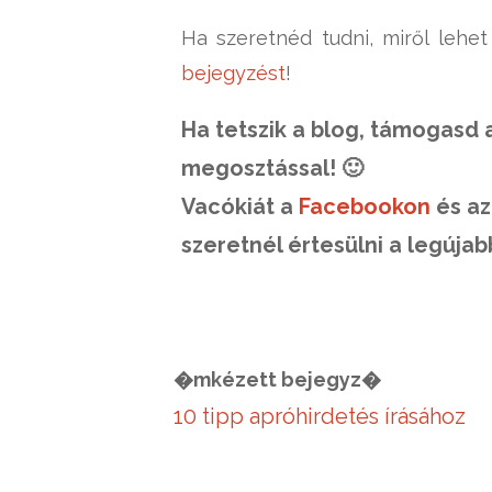
Ha szeretnéd tudni, miről lehet
bejegyzést
!
Ha tetszik a blog, támogasd 
megosztással! 🙂
Vacókiát a
Facebookon
és a
szeretnél értesülni a legújab
�mkézett bejegyz�
10 tipp apróhirdetés írásához