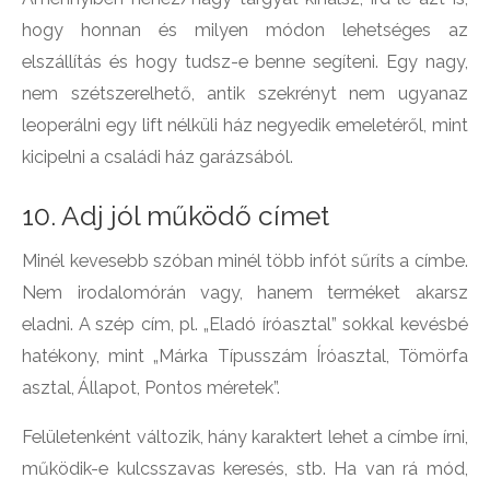
hogy honnan és milyen módon lehetséges az
elszállítás és hogy tudsz-e benne segíteni. Egy nagy,
nem szétszerelhető, antik szekrényt nem ugyanaz
leoperálni egy lift nélküli ház negyedik emeletéről, mint
kicipelni a családi ház garázsából.
10. Adj jól működő címet
Minél kevesebb szóban minél több infót sűríts a címbe.
Nem irodalomórán vagy, hanem terméket akarsz
eladni. A szép cím, pl. „Eladó íróasztal” sokkal kevésbé
hatékony, mint „Márka Típusszám Íróasztal, Tömörfa
asztal, Állapot, Pontos méretek”.
Felületenként változik, hány karaktert lehet a címbe írni,
működik-e kulcsszavas keresés, stb. Ha van rá mód,