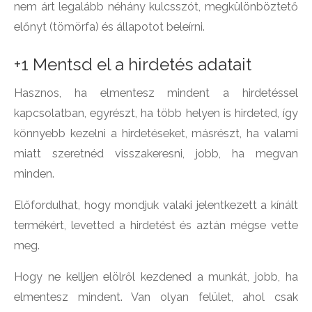
nem árt legalább néhány kulcsszót, megkülönböztető
előnyt (tömörfa) és állapotot beleírni.
+1 Mentsd el a hirdetés adatait
Hasznos, ha elmentesz mindent a hirdetéssel
kapcsolatban, egyrészt, ha több helyen is hirdeted, így
könnyebb kezelni a hirdetéseket, másrészt, ha valami
miatt szeretnéd visszakeresni, jobb, ha megvan
minden.
Előfordulhat, hogy mondjuk valaki jelentkezett a kínált
termékért, levetted a hirdetést és aztán mégse vette
meg.
Hogy ne kelljen elölről kezdened a munkát, jobb, ha
elmentesz mindent. Van olyan felület, ahol csak