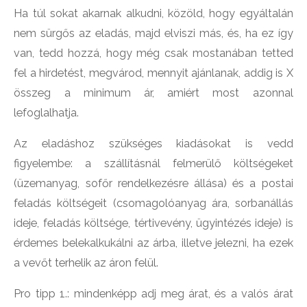
Ha túl sokat akarnak alkudni, közöld, hogy egyáltalán
nem sürgős az eladás, majd elviszi más, és, ha ez így
van, tedd hozzá, hogy még csak mostanában tetted
fel a hirdetést, megvárod, mennyit ajánlanak, addig is X
összeg a minimum ár, amiért most azonnal
lefoglalhatja.
Az eladáshoz szükséges kiadásokat is vedd
figyelembe: a szállításnál felmerülő költségeket
(üzemanyag, sofőr rendelkezésre állása) és a postai
feladás költségeit (csomagolóanyag ára, sorbanállás
ideje, feladás költsége, tértivevény, ügyintézés ideje) is
érdemes belekalkukálni az árba, illetve jelezni, ha ezek
a vevőt terhelik az áron felül.
Pro tipp 1.: mindenképp adj meg árat, és a valós árat