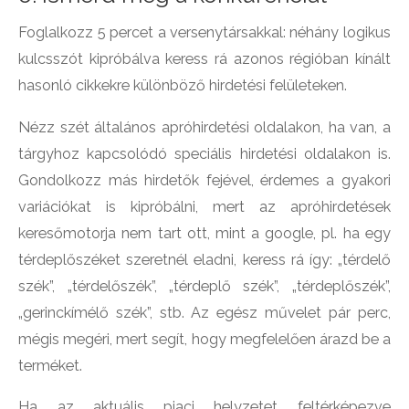
Foglalkozz 5 percet a versenytársakkal: néhány logikus
kulcsszót kipróbálva keress rá azonos régióban kínált
hasonló cikkekre különböző hirdetési felületeken.
Nézz szét általános apróhirdetési oldalakon, ha van, a
tárgyhoz kapcsolódó speciális hirdetési oldalakon is.
Gondolkozz más hirdetők fejével, érdemes a gyakori
variációkat is kipróbálni, mert az apróhirdetések
keresőmotorja nem tart ott, mint a google, pl. ha egy
térdeplőszéket szeretnél eladni, keress rá így: „térdelő
szék”, „térdelőszék”, „térdeplő szék”, „térdeplőszék”,
„gerinckímélő szék”, stb. Az egész művelet pár perc,
mégis megéri, mert segít, hogy megfelelően árazd be a
terméket.
Ha az aktuális piaci helyzetet feltérképezve