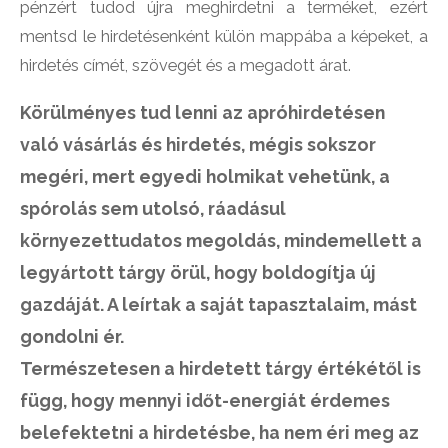
pénzért tudod újra meghirdetni a terméket, ezért
mentsd le hirdetésenként külön mappába a képeket, a
hirdetés címét, szövegét és a megadott árat.
Körülményes tud lenni az apróhirdetésen
való vásárlás és hirdetés, mégis sokszor
megéri, mert egyedi holmikat vehetünk, a
spórolás sem utolsó, ráadásul
környezettudatos megoldás, mindemellett a
legyártott tárgy örül, hogy boldogítja új
gazdáját. A leírtak a saját tapasztalaim, mást
gondolni ér.
Természetesen a hirdetett tárgy értékétől is
függ, hogy mennyi időt-energiát érdemes
belefektetni a hirdetésbe, ha nem éri meg az