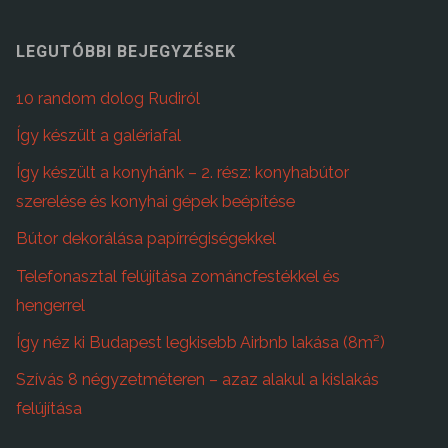
LEGUTÓBBI BEJEGYZÉSEK
10 random dolog Rudiról
Így készült a galériafal
Így készült a konyhánk – 2. rész: konyhabútor
szerelése és konyhai gépek beépítése
Bútor dekorálása papírrégiségekkel
Telefonasztal felújítása zománcfestékkel és
hengerrel
Így néz ki Budapest legkisebb Airbnb lakása (8m²)
Szívás 8 négyzetméteren – azaz alakul a kislakás
felújítása