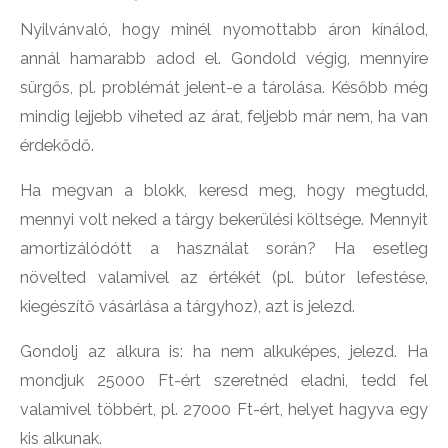
Nyilvánvaló, hogy minél nyomottabb áron kínálod,
annál hamarabb adod el. Gondold végig, mennyire
sürgős, pl. problémát jelent-e a tárolása. Később még
mindig lejjebb viheted az árat, feljebb már nem, ha van
érdekődő.
Ha megvan a blokk, keresd meg, hogy megtudd,
mennyi volt neked a tárgy bekerülési költsége. Mennyit
amortizálódótt a használat során? Ha esetleg
növelted valamivel az értékét (pl. bútor lefestése,
kiegészítő vásárlása a tárgyhoz), azt is jelezd.
Gondolj az alkura is: ha nem alkuképes, jelezd. Ha
mondjuk 25000 Ft-ért szeretnéd eladni, tedd fel
valamivel többért, pl. 27000 Ft-ért, helyet hagyva egy
kis alkunak.