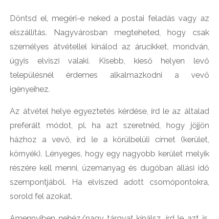
Döntsd el, megéri-e neked a postai feladás vagy az
elszállítás. Nagyvárosban megteheted, hogy csak
személyes átvétellel kínálod az árucikket, mondván,
úgyis elviszi valaki. Kisebb, kieső helyen levő
településnél érdemes alkalmazkodni a vevő
igényeihez.
Az átvétel helye egyeztetés kérdése, írd le az általad
preferált módot, pl. ha azt szeretnéd, hogy jöjjön
házhoz a vevő, írd le a körülbelüli címet (kerület,
környék). Lényeges, hogy egy nagyobb kerület melyik
részére kell menni, üzemanyag és dugóban állási idő
szempontjából. Ha elviszed adott csomópontokra,
sorold fel azokat.
Amennyiben nehéz/nagy tárgyat kínálsz, írd le azt is,