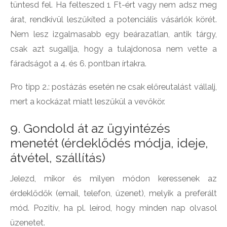
tüntesd fel. Ha felteszed 1 Ft-ért vagy nem adsz meg
árat, rendkívül leszűkíted a potenciális vásárlók körét.
Nem lesz izgalmasabb egy beárazatlan, antik tárgy,
csak azt sugallja, hogy a tulajdonosa nem vette a
fáradságot a 4. és 6. pontban írtakra.
Pro tipp 2.: postázás esetén ne csak előreutalást vállalj,
mert a kockázat miatt leszűkül a vevőkör.
9. Gondold át az ügyintézés
menetét (érdeklődés módja, ideje,
átvétel, szállítás)
Jelezd, mikor és milyen módon keressenek az
érdeklődők (email, telefon, üzenet), melyik a preferált
mód. Pozitív, ha pl. leírod, hogy minden nap olvasol
üzenetet.