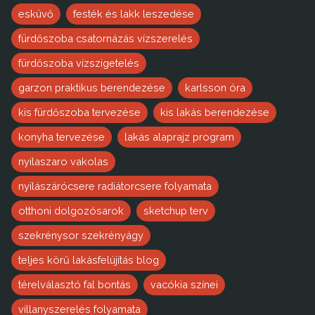
esküvő
festék és lakk leszedése
fürdőszoba csatornázás vízszerelés
fürdőszoba vízszigetelés
garzon praktikus berendezése
karlsson óra
kis fürdőszoba tervezése
kis lakás berendezése
konyha tervezése
lakás alaprajz program
nyilaszaro vakolas
nyílászárócsere radiátorcsere folyamata
otthoni dolgozósarok
sketchup terv
szekrénysor szekrényágy
teljes körű lakásfelújítás blog
térelválasztó fal bontás
vacókia színei
villanyszerelés folyamata