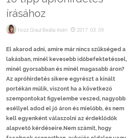
írásához
hozz
Graul Beáta
ésén
2017. 03. 09.
El akarod adni, amire már nincs szükséged a
lakásban, minél kevesebb időbefektetéssel,
minél gyorsabban és minél magasabb áron?
Az apróhirdetés sikere egyrészt a kínált
portékán múlik, viszont ha a következő
szempontokat figyelembe veszed, nagyobb
eséllyel adod el jó áron és mielőbb, és nem
kell egyenként válaszolni az érdeklődők
alapvető kérdéseire.Nem számít, hogy
facebook csoportban, aukciós oldalon vagy