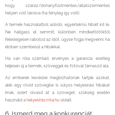
hogy száraz/dohányfüstmentes/állatszőrmentes
helyen volt tárolva (ha tényleg így volt).
A termék használatból adódó, egyértelmű hibáit írd le.
Ne hallgass el semmit, különben mindkettőtöktől
feleslegesen rabolod az időt, úgyse fogja megvenni, ha
élőben szembesül a hibákkal.
Ha van róla számlád, érvényes a garancia, esetleg
teljesen új a termék, szöveggel és fotóval támaszd alá.
Az emberek kevésbé megbízhatónak tartják azokat,
akik egy rövid szövegbe is súlyos helyesírási hibákat
írnak, ezért olvasd át a szöveget, szükség esetén
használd a
helyesírás.mta.hu
oldalt.
6. Ismerd meg a konkurenciát