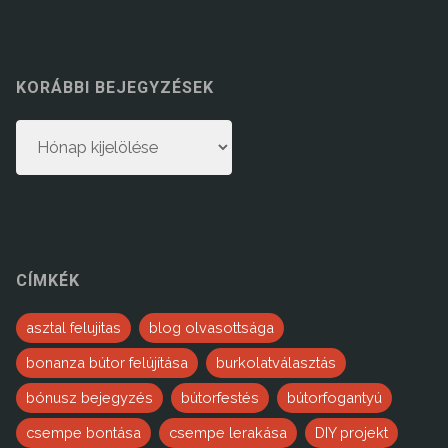
KORÁBBI BEJEGYZÉSEK
Korábbi
bejegyzések
CÍMKÉK
asztal felujitas
blog olvasottsága
bonanza bútor felújítása
burkolatválasztás
bónusz bejegyzés
bútorfestés
bútorfogantyú
csempe bontása
csempe lerakása
DIY projekt