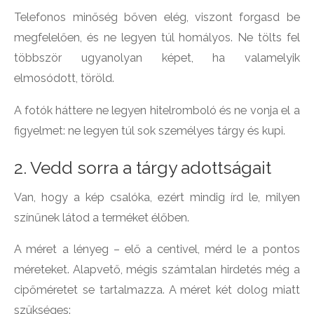
Telefonos minőség bőven elég, viszont forgasd be
megfelelően, és ne legyen túl homályos. Ne tölts fel
többször ugyanolyan képet, ha valamelyik
elmosódott, töröld.
A fotók háttere ne legyen hitelromboló és ne vonja el a
figyelmet: ne legyen túl sok személyes tárgy és kupi.
2. Vedd sorra a tárgy adottságait
Van, hogy a kép csalóka, ezért mindig írd le, milyen
színűnek látod a terméket élőben.
A méret a lényeg – elő a centivel, mérd le a pontos
méreteket. Alapvető, mégis számtalan hirdetés még a
cipőméretet se tartalmazza. A méret két dolog miatt
szükséges: