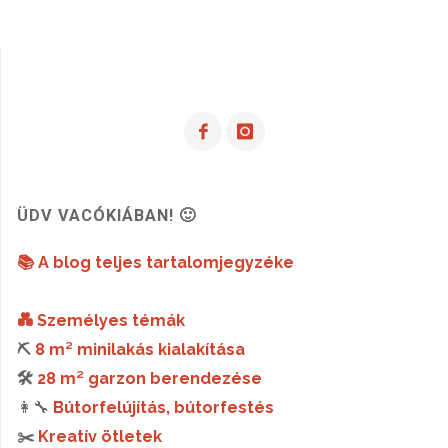
ÜDV VACÓKIÁBAN! 🙂
📚 A blog teljes tartalomjegyzéke
💑 Személyes témák
⛏️
8 m² minilakás kialakítása
🛠️
28 m² garzon berendezése
👩‍🔧
Bútorfelújítás, bútorfestés
✂️
Kreatív ötletek