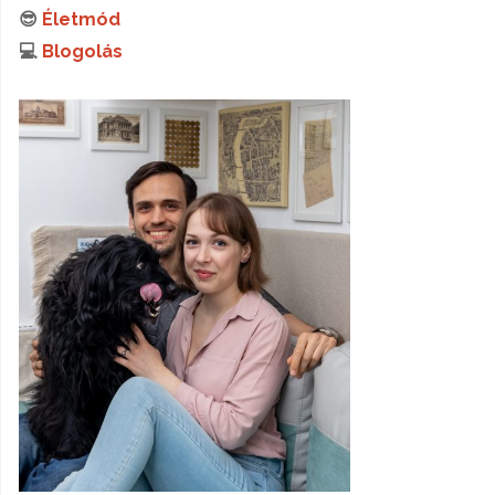
😎
Életmód
💻
Blogolás