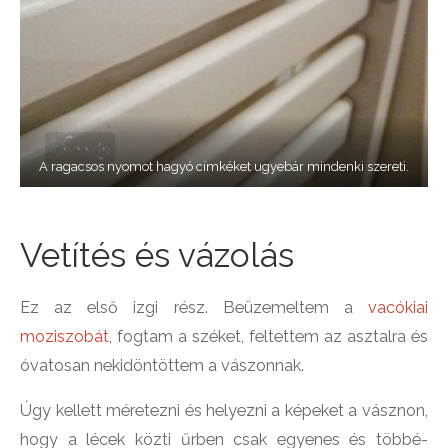
A ragacsos nyomot hagyó címkéket ugyebár mindenki szereti.
Vetítés és vázolás
Ez az első izgi rész. Beüzemeltem a
vacókiai
moziszobát
, fogtam a széket, feltettem az asztalra és
óvatosan nekidöntöttem a vászonnak.
Úgy kellett méretezni és helyezni a képeket a vásznon,
hogy a lécek közti űrben csak egyenes és többé-