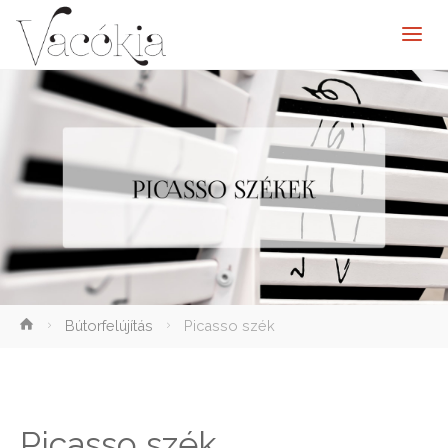
elenítése
Bútorfelújítás
Picasso szék
Picasso szék