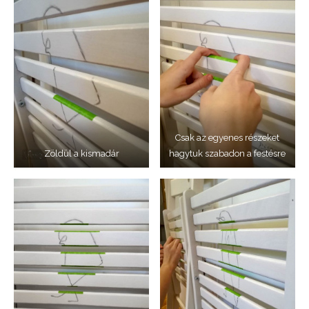
Csak az egyenes részeket
Zöldül a kismadár
hagytuk szabadon a festésre