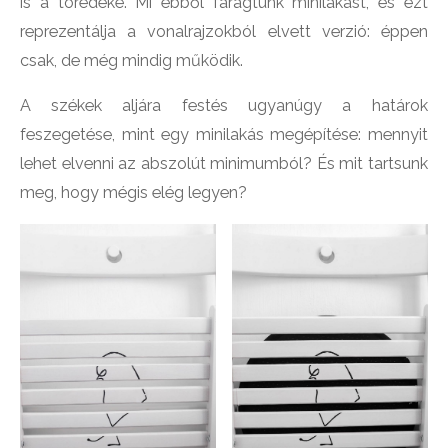
is a töredéke. Mi ebből faragtunk minilakást, és ezt
reprezentálja a vonalrajzokból elvett verzió: éppen
csak, de még mindig működik.
A székek aljára festés ugyanúgy a határok
feszegetése, mint egy minilakás megépítése: mennyit
lehet elvenni az abszolút minimumból? És mit tartsunk
meg, hogy mégis elég legyen?