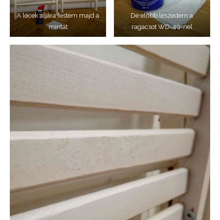
A lécek aljára festem majd a
De előbb leszedem a
mintát
ragacsot WD-40-nel