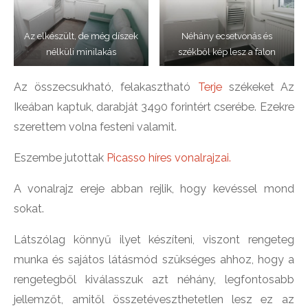
Az elkészült, de még díszek
Néhány ecsetvonás és
nélküli minilakás
székből kép lesz a falon
Az összecsukható, felakasztható
Terje
székeket Az
Ikeában kaptuk, darabját 3490 forintért cserébe. Ezekre
szerettem volna festeni valamit.
Eszembe jutottak
Picasso híres vonalrajzai.
A vonalrajz ereje abban rejlik, hogy kevéssel mond
sokat.
Látszólag könnyű ilyet készíteni, viszont rengeteg
munka és sajátos látásmód szükséges ahhoz, hogy a
rengetegből kiválasszuk azt néhány, legfontosabb
jellemzőt, amitől összetéveszthetetlen lesz ez az