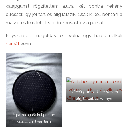
kalapgumit rögzítettem alulra, két pontra néhány
öltéssel: így jól tart és alig látszik. Csak ki kell bontani a
masnit és le is lehet szedni mosáshoz a párnát.
Egyszerűbb megoldás lett volna egy hurok nélküli
párnát
venni.
A fehér gumi a fehér széken
alig látszik és könnyű
leszedni
A párna aljára két ponton
kalapgumit varrtam