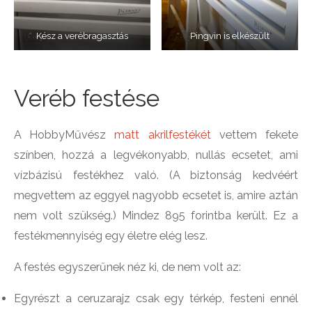
Kész a verébragasztás
Pingvin is elkészült
Veréb festése
A HobbyMűvész
matt akrilfestékét
vettem fekete
színben, hozzá a legvékonyabb, nullás ecsetet, ami
vízbázisú festékhez való. (A biztonság kedvéért
megvettem az eggyel nagyobb ecsetet is, amire aztán
nem volt szükség.) Mindez 895 forintba került. Ez a
festékmennyiség egy életre elég lesz.
A festés egyszerűnek néz ki, de nem volt az:
Egyrészt a ceruzarajz csak egy térkép, festeni ennél