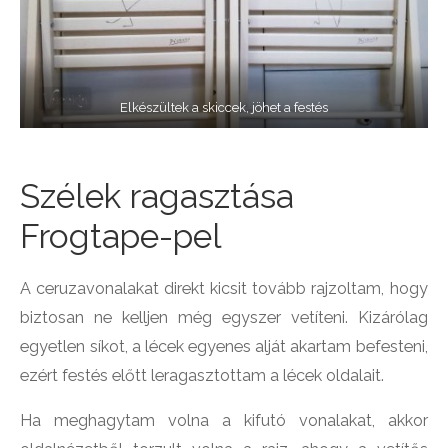
Elkészültek a skiccek, jöhet a festés
Szélek ragasztása
Frogtape-pel
A ceruzavonalakat direkt kicsit tovább rajzoltam, hogy
biztosan ne kelljen még egyszer vetíteni. Kizárólag
egyetlen síkot, a lécek egyenes alját akartam befesteni,
ezért festés előtt leragasztottam a lécek oldalait.
Ha meghagytam volna a kifutó vonalakat, akkor