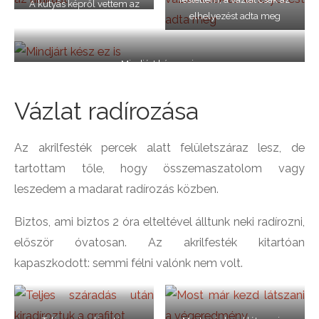
A kutyás képről vettem az
elhelyezést adta meg
aláírást
Mindjárt kész ez is
Vázlat radírozása
Az akrilfesték percek alatt felületszáraz lesz, de
tartottam tőle, hogy összemaszatolom vagy
leszedem a madarat radírozás közben.
Biztos, ami biztos 2 óra elteltével álltunk neki radírozni,
először óvatosan. Az akrilfesték kitartóan
kapaszkodott: semmi félni valónk nem volt.