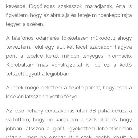
kevésbé függőleges szakaszok maradjanak. Arra is
figyeltem, hogy az ábra alja és teteje mindenképp rajta
legyen a széken.
A telefonos odamérés tökéletesen működött: ahogy
terveztem, felül egy, alul két lécet szabadon hagyva
pont a lécekre került minden lényeges információ.
Kipróbáltam más vonalrajzokat is, de ez a kettő
tetszett együtt a legjobban.
A lécek mögé betettem a fekete párnát, hogy csak a
léceken látsszon a vetítő fénye.
Az első néhány ceruzavonás után 6B puha ceruzára
váltottam, hogy ne karcoljam a szék alját és hogy
jobban látsszon a grafit. Igyekeztem leheletfinoman
vázolni, mert ha elmozdult a szék, arrébb került a