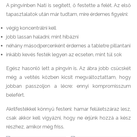
A pingvinben Nati is segített, ő festette a felét. Az első
tapasztalatok után már tudtam, mire érdemes figyelni:
végig koncentrálni kell
jobb lassan haladni, mint hibázni
néhány másodpercenként érdemes a tabletre pillantani
inkább kevés festék legyen az ecseten, mint túl sok
Egész hasonló lett a pingvin is. Az ábra jobb csücskét
még a vetítés közben kicsit megváltoztattam, hogy
jobban passzoljon a lécre: ennyi kompromisszum
belefért.
Akrilfestékkel könnyű festeni: hamar felületszáraz lesz,
csak akkor kell vigyázni, hogy ne érjünk hozzá a kész
részhez, amikor még friss.