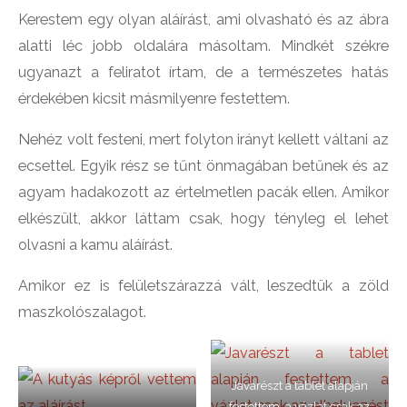
Kerestem egy olyan aláírást, ami olvasható és az ábra
alatti léc jobb oldalára másoltam. Mindkét székre
ugyanazt a feliratot írtam, de a természetes hatás
érdekében kicsit másmilyenre festettem.
Nehéz volt festeni, mert folyton irányt kellett váltani az
ecsettel. Egyik rész se tűnt önmagában betűnek és az
agyam hadakozott az értelmetlen pacák ellen. Amikor
elkészült, akkor láttam csak, hogy tényleg el lehet
olvasni a kamu aláírást.
Amikor ez is felületszárazzá vált, leszedtük a zöld
maszkolószalagot.
Javarészt a tablet alapján
festettem, a vázlat csak az