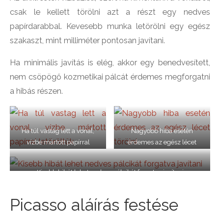
csak le kellett törölni azt a részt egy nedves
papírdarabbal. Kevesebb munka letörölni egy egész
szakaszt, mint milliméter pontosan javítani.
Ha minimális javítás is elég, akkor egy benedvesített,
nem csöpögő kozmetikai pálcát érdemes megforgatni
a hibás részen.
Ha túl vastag lett a vonal,
Nagyobb hiba esetén
vízbe mártott papírral
érdemes az egész lécet
letöröltük
törölni
Kisebb hibát lehet nedves pálcikát forgatva javítani
Picasso aláírás festése