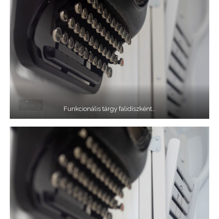
Funkcionális tárgy falidíszként…