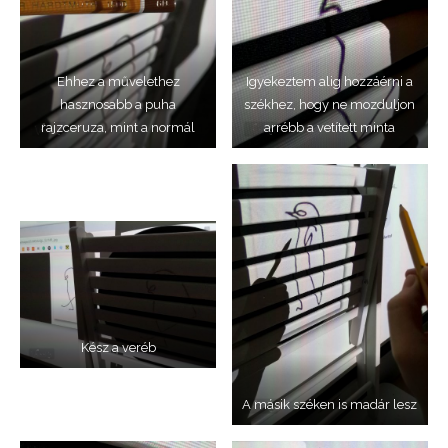
Ehhez a művelethez
Igyekeztem alig hozzáérni a
hasznosabb a puha
székhez, hogy ne mozduljon
rajzceruza, mint a normál
arrébb a vetített minta
Kész a veréb
A másik széken is madár lesz