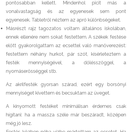
pontosabban kellett. Mindenhol picit más a
vonalvastagság és az egyenesek sem pont
egyenesek. Tabletről néztem az apró különbségeket.
Másrészt rajz tagozatos voltam általános iskolában,
ennek ellenére nem sokat festettem. A székek festése
előtt gyakorolgattam az ecsettel való manőverezést:
festettem néhány hurkot, pár szót, kísérleteztem a
festék mennyiségével, a dőlésszöggel, a
nyomáserősséggel stb.
Az akrilfesték gyorsan szárad, ezért egy borsónyi
mennyiséget kivettem és becsuktam az üveget.
A kinyomott festéket minimálisan érdemes csak
hígítani: ha a massza széle már beszáradt, középen
még jó lesz.
Festés közben néha vízbe mártottam az ecsetet. Ha