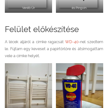
Veréb Úr
és Pingvin.
Felület előkészítése
A lécek aljáról a címke ragacsát
WD-40
-nel szedtem
le. Fújtam egy keveset a papírtörlőre és átsimogattam
vele a címke helyét.