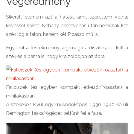
Végeredmény
Sikerült elérnem azt a hatást, amit szerettem volna:
kevéssel sokat. Néhány ecsetvonás után nemcsak két
szék lóg a falon, hanem két Picasso mű is.
Egyedül a festékmennyiség maga a díszítés, de kell a
szék és a párna is, hogy kirajzolódjon az ábra.
Falidíszek (és egyben kompakt étkező/íróasztal) a
minilakásban
A székeken kívül egy működőképes, 1930-1940 körüli
Remington táskaírógépet tettünk fel a falra.