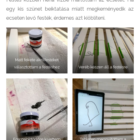
egy kis szünet beiktatása miatt megkeményedik az
ecseten levő festék, érdemes azt kiöblíteni.
Matt fekete akrilfestéket
választottam a festéshez
Veréb készen áll a festésre
Egy papírtörlőre kivettem
Tableten megnyitottam a