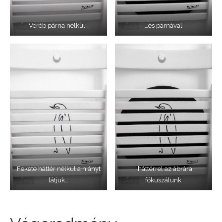
Veréb párna nélkül…
…és párnával
Fekete háttér nélkül a hiányt
…háttérrel az ábrára
látjuk…
fókuszálunk