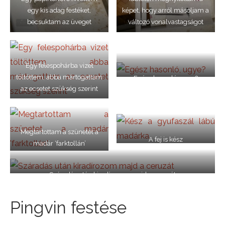
egy kis adag festéket,
képet, hogy arról másoljam a
becsuktam az üveget
változó vonalvastagságot
Egy felespohárba vizet
töltöttem, abba mártogattam
Egész hasonló, ugye?
az ecsetet szükség szerint
Megtartottam a szünetet a
A fej is kész
madár ‘farktollán’
Száradás után kiradírozom majd a ceruzát
Pingvin festése