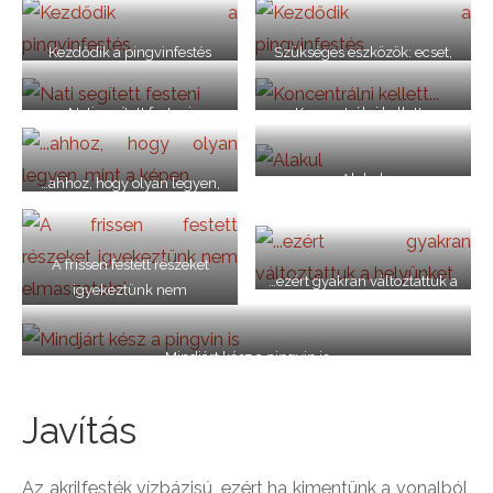
Kezdődik a pingvinfestés
Szükséges eszközök: ecset,
festék, papír, víz
Nati segített festeni
Koncentrálni kellett…
Alakul
…ahhoz, hogy olyan legyen,
mint a képen
A frissen festett részeket
…ezért gyakran változtattuk a
igyekeztünk nem
helyünket
elmaszatolni…
Mindjárt kész a pingvin is
Javítás
Az akrilfesték vízbázisú, ezért ha kimentünk a vonalból,