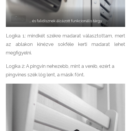
… és falidísznek álcázott funkcionális tárgy
Logika 1: mindkét székre madarat választottam, mert
az ablakon kinézve sokféle kerti madarat lehet
megfigyelni.
Logika 2: A pingvin nehezebb, mint a veréb, ezért a
pingvines szék lóg lent, a másik fönt.