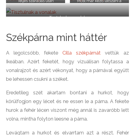
Teljes száradás után
Most már kezd látszani a
kiradíroztuk a grafitot
végeredmény
Tisztulnak a vonalak
Székpárna mint háttér
A legolcsóbb, fekete
Cilla székpárnát
vettük az
Ikeában. Azért feketét, hogy vizuálisan folytassa a
vonalrajzot és azért vékonyat, hogy a párnával együtt
be lehessen csukni a széket.
Eredetileg szét akartam bontani a hurkot, hogy
körülfogjon egy lécet és ne essen le a párna. A fekete
hurok a fehér lécen viszont még annál is zavaróbb lett
volna, mintha folyton leesne a párna.
Levágtam a hurkot és elvarrtam azt a részt. Fehér