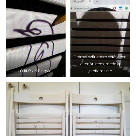
Drámai sziluettem sötétjében
ellenőriztem, meddig
Ő itt Pixel Pingvin
jutottam vele