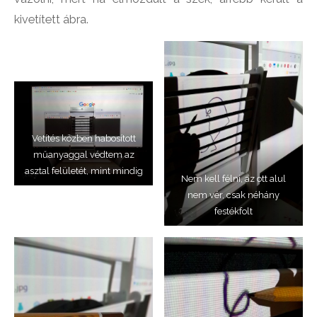
kivetített ábra.
Vetítés közben habosított
műanyaggal védtem az
asztal felületét, mint mindig
Nem kell félni, az ott alul
nem vér, csak néhány
festékfolt