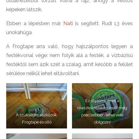
oldalnézetből torzult volna a rajz, ahogy a vetítős
képeken látszik.
Ebben a lépésben már
Nati
is segített, Rudi 13 éves
unokahúga.
A Frogtape arra való, hogy hajszálpontos legyen a
festékvonal vége: nem folyik alá a festék, a vízbázisú
festéktől sem ázik szét a szalag, amit később a felület
sérülése nélkül lehet eltávolítani.
Ez olyasmi, mint a
maszkolószalag, csak még
A szükséges eszközök:
precízebben lehet vele
Frogtape és olló
dolgozni