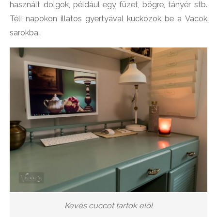
használt dolgok, például egy füzet, bögre, tányér stb.
Téli napokon illatos gyertyával kuckózok be a Vacok
sarokba.
Kevés cuccot tartok elöl