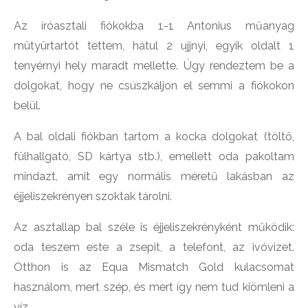
Az íróasztali fiókokba 1-1 Antonius műanyag
mütyürtartót tettem, hátul 2 ujjnyi, egyik oldalt 1
tenyérnyi hely maradt mellette. Úgy rendeztem be a
dolgokat, hogy ne csúszkáljon el semmi a fiókokon
belül.
A bal oldali fiókban tartom a kocka dolgokat (töltő,
fülhallgató, SD kártya stb.), emellett oda pakoltam
mindazt, amit egy normális méretű lakásban az
éjjeliszekrényen szoktak tárolni.
Az asztallap bal széle is éjjeliszekrényként működik:
oda teszem este a zsepit, a telefont, az ivóvizet.
Otthon is az Equa Mismatch Gold kulacsomat
használom, mert szép, és mert így nem tud kiömleni a
víz.