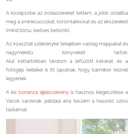
A középsőbe az irodaszereket tettem, a jobb oldaliba
meg a sminkcuccokat, körömlakkokat és az ékszereket
(mind bizsu, kedves betörők).
Az íróasztali szekrényke tetejében vastag mappákat és
nagyméretű könyveket tartok.
Alul irattartókban tárolom a lefűzött iratokat, és a
fotógép kellékei is itt lapulnak, hogy bármikor kéznél
legyenek.
A kis
bonanza éjjeliszekrény
is hasznos kiegészítése a
Vacok saroknak, például arra teszem a hasonló színű
táskámat.