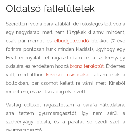
Oldalsó falfelületek
Szerettem volna parafatáblát, de fölösleges lett volna
egy nagydarab, mert nem tűzgélek ki annyi mindent,
csak pár memót és
elbudgetelendő
blokkot (7 éve
forintra pontosan írunk minden kiadást), úgyhogy egy
Heat edényalátétet ragasztottam fel a szekrényágy
oldalára, és rendeltem hozzá
bronz térképtűt
. Érdemes
volt, mert itthon
kevésbé csinosakat
láttam csak a
boltokban, bár csomót kellett rá várni, mert Kínából
rendeltem, és az első adag elveszett.
Vastag celluxot ragasztottam a parafa hátoldalára,
arra tettem gyurmaragasztót, így nem sérül a
szekrényágy oldala, és a parafát se szedi szét a
gyurmaragasztó.