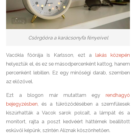
Csörgőóra a karácsonyfa fényeivel
Vacókia főórája is Karlsson, ezt a
lakás közepén
helyeztük el, és ez se másodpercenként kattog, hanem
percenként lebillen. Ez egy minőségi darab, szemben
az előzővel.
Ezt a blogon már mutattam egy
rendhagyó
bejegyzésben
, és a tükröződésében a szemfülesek
kiszúrhatták a Vacok sarok polcait, a lámpát és a
monitort, rajta a poszt kedvéért háttérnek beállított
esküvői képünk, szintén Alíznak köszönhetően.