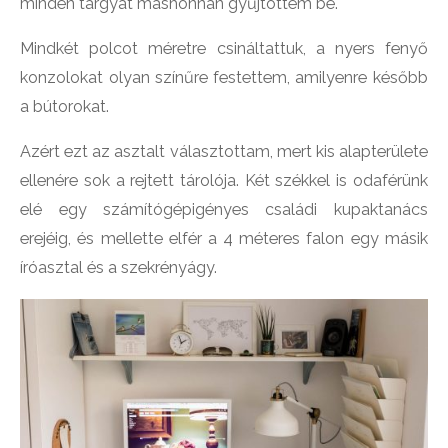
minden tárgyat máshonnan gyűjtöttem be.
Mindkét polcot méretre csináltattuk, a nyers fenyő
konzolokat olyan színűre festettem, amilyenre később
a bútorokat.
Azért ezt az asztalt választottam, mert kis alapterülete
ellenére sok a rejtett tárolója. Két székkel is odaférünk
elé egy számítógépigényes családi kupaktanács
erejéig, és mellette elfér a 4 méteres falon egy másik
íróasztal és a szekrényágy.