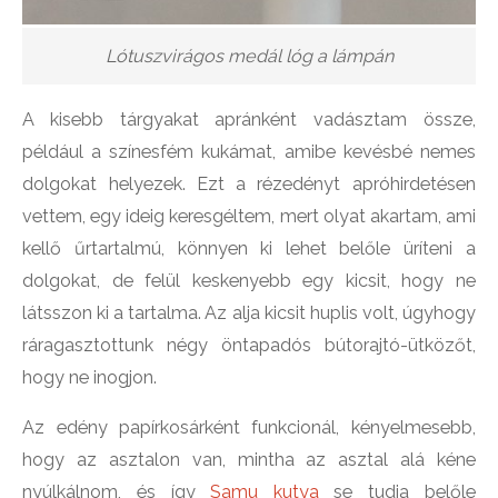
Lótuszvirágos medál lóg a lámpán
A kisebb tárgyakat apránként vadásztam össze,
például a színesfém kukámat, amibe kevésbé nemes
dolgokat helyezek. Ezt a rézedényt apróhirdetésen
vettem, egy ideig keresgéltem, mert olyat akartam, ami
kellő űrtartalmú, könnyen ki lehet belőle üríteni a
dolgokat, de felül keskenyebb egy kicsit, hogy ne
látsszon ki a tartalma. Az alja kicsit huplis volt, úgyhogy
ráragasztottunk négy öntapadós bútorajtó-ütközőt,
hogy ne inogjon.
Az edény papírkosárként funkcionál, kényelmesebb,
hogy az asztalon van, mintha az asztal alá kéne
nyúlkálnom, és így
Samu kutya
se tudja belőle