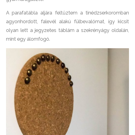
A parafatábla aljára feltűztem a tinédzserkoromban
agyonhordott, falevél alakú fülbevalómat, így kicsit
olyan lett a jegyzetes táblám a szekrényágy oldalán,
mint egy álomfogó.