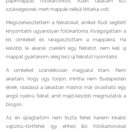
papírmappát fotókartonból. Azért találtam ezt
szükségesnek, mert mappák nélkül tiritarka volt.
Megszerkesztettem a feliratokat, amiket Rudi segített
kinyomtatni ugyanolyan fotókartonra. Kivágogattam a
kis címkéket és ráragasztottam a mappákra. Ha
később le akarok cserélni egy feliratot, nem kell új
mappát gyártanom, elég lesz új feliratot nyomtatni.
A címkéket szándékosan magyarul írtam. Nem
akartam, hogy úgy tűnjön, mintha nem Budapesten
élnék, ráadásul a lakásban máshol már olvasható egy
angol nyelvű felirat, amit majd később megmutatok a
blogon.
Az én újságtartóm nem tiszta fehér, hanem inkább
vajszínű-törtfehér, így ehhez illő fotókartonokat