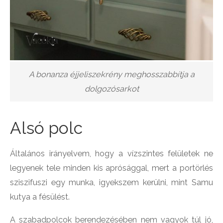
A bonanza éjjeliszekrény meghosszabbítja a
dolgozósarkot
Alsó polc
Általános irányelvem, hogy a vízszintes felületek ne
legyenek tele minden kis aprósággal, mert a portörlés
sziszifuszi egy munka, igyekszem kerülni, mint Samu
kutya a fésülést.
A szabadpolcok berendezésében nem vagyok túl jó,