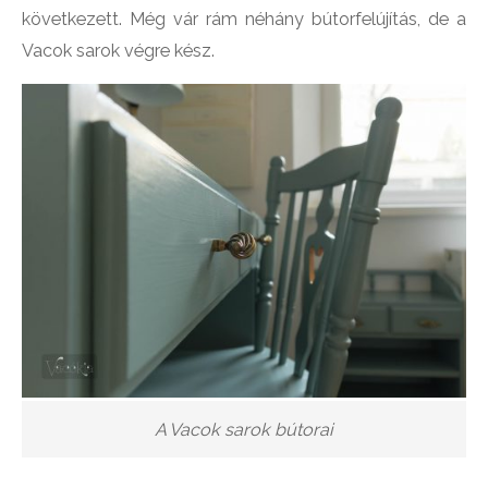
következett. Még vár rám néhány bútorfelújítás, de a
Vacok sarok végre kész.
A Vacok sarok bútorai