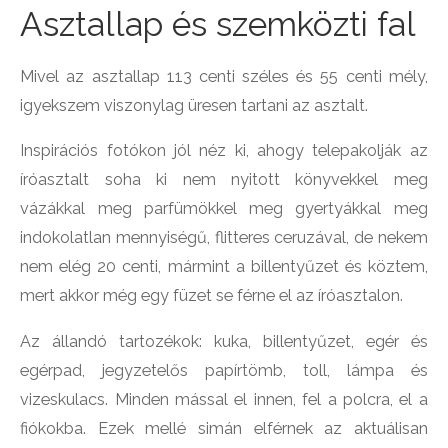
Asztallap és szemközti fal
Mivel az asztallap 113 centi széles és 55 centi mély,
igyekszem viszonylag üresen tartani az asztalt.
Inspirációs fotókon jól néz ki, ahogy telepakolják az
íróasztalt soha ki nem nyitott könyvekkel meg
vázákkal meg parfümökkel meg gyertyákkal meg
indokolatlan mennyiségű, flitteres ceruzával, de nekem
nem elég 20 centi, mármint a billentyűzet és köztem,
mert akkor még egy füzet se férne el az íróasztalon.
Az állandó tartozékok: kuka, billentyűzet, egér és
egérpad, jegyzetelős papírtömb, toll, lámpa és
vizeskulacs. Minden mással el innen, fel a polcra, el a
fiókokba. Ezek mellé simán elférnek az aktuálisan