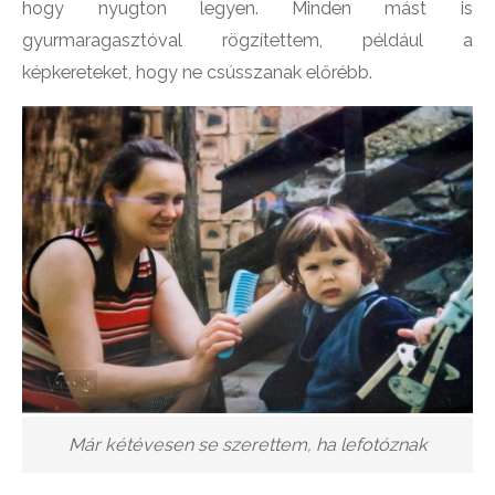
hogy nyugton legyen. Minden mást is
gyurmaragasztóval rögzítettem, például a
képkereteket, hogy ne csússzanak előrébb.
Már kétévesen se szerettem, ha lefotóznak