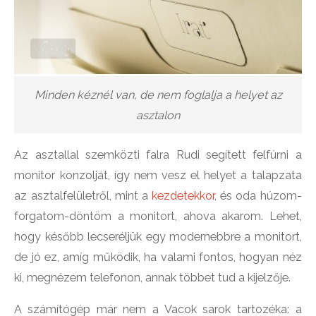
Minden kéznél van, de nem foglalja a helyet az
asztalon
Az asztallal szemközti falra Rudi segített felfúrni a
monitor konzolját, így nem vesz el helyet a talapzata
az asztalfelületről, mint a
kezdetekkor
, és oda húzom-
forgatom-döntöm a monitort, ahova akarom. Lehet,
hogy később lecseréljük egy modernebbre a monitort,
de jó ez, amíg működik, ha valami fontos, hogyan néz
ki, megnézem telefonon, annak többet tud a kijelzője.
A számítógép már nem a Vacok sarok tartozéka: a