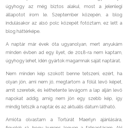
úgyhogy az még biztos alakul, most a jelenlegi
állapotot írom le. Szeptember közepén, a blog
indulásakor az alsó polc közepét fotóztam, ez lett a
blog háttérképe.
A naptár már évek óta ugyanolyan, mert anyukám
minden évben ad egy ilyet, de 2018-ra nem kaptam,
úgyhogy lehet, idén gyártok magamnak saját naptárat.
Nem minden kép szokott benne tetszeni, ezért, ha
olyan jön, ami nem jó, megtartom a fölül levő képet,
amit szeretek, és kéthetente levágom a lap alján levő
napokat addig, amíg nem jön egy szebb kép, így
mindig tetszik a naptár, és az aktuális dátum látható.
Amióta olvastam a Tortúrát Maerlyn ajánlására,
figyelek rá, hogy kurrens legyen a falinaptáram. Aki