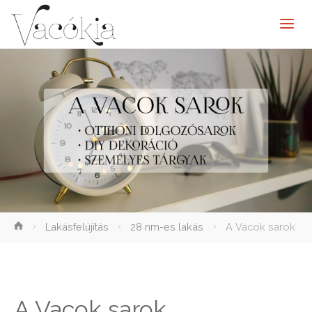
elenítése
Lakásfelújítás
28 nm-es lakás
A Vacok sarok
A Vacok sarok