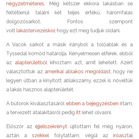
négyzetméteres
. Még kétszer ekkora lakásban se
feltétlenül találni két teljes értékű, háromfalas
dolgozósarkot. Fontos szempont
volt
lakástervezéskor
, hogy ezt meg tudjuk oldani.
A Vacok sarkot a másik irányból a tolóablak és a
Tyssedal komód határolja. Kényelmesen elférek, ebből
az
alapterületből
kihoztam azt, amit lehetett. Azért
választottuk az
amerikai ablakos megoldást
, hogy ne
legyen útban a kinyitott ablakszárny, ezzel is növeltük
a lakás hasznos alapterületét.
A bútorok kiválasztásáról
ebben a bejegyzésben
írtam,
a tervezett átalakításról pedig
itt
lehet olvasni.
Először az
éjjeliszekrényt
újítottam fel még nyáron,
aztán a
székkel
folytattam, végül az
íróasztal