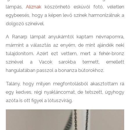
lámpás,
Alíznak
köszönhető esküvői fotó, véletlen
egybeesés, hogy a képen levő színek harmonizálnak a
dolgozó színeivel.
A Ranarp lámpát anyukámtól kaptam névnapomra,
mármint a választás az enyém, de mint ajándék neki
tulajdonítom. Azért ezt vettem, mert a fehér-bronz
színével a Vacok sarokba termett, emellett
hangulatában passzol a bonanza bútorokhoz.
Talány, hogy milyen megfontolásból akasztottam rá
egy kedves, régi nyakláncomat, de tetszett, úgyhogy
azóta is ott figyel a lótuszvirág.