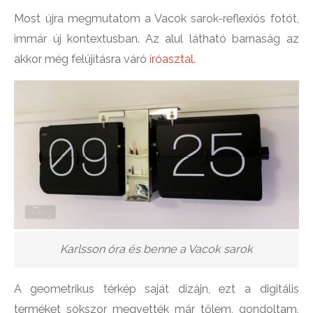
Most újra megmutatom a Vacok sarok-reflexiós fotót,
immár új kontextusban. Az alul látható barnaság az
akkor még felújításra váró
íróasztal
.
Karlsson óra és benne a Vacok sarok
A geometrikus térkép saját dizájn, ezt a digitális
terméket sokszor megvették már tőlem, gondoltam,