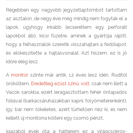
Régebben egy nagyobb jegyzetlaptömböt tartottam
az asztalon, de négy éve még mindig nem fogytak el a
lapok, úgyhogy inkább lecseréltem egy perforált
lapokból álló, kicsi füzetre, aminek a gyártója rájött,
hogy a felhasználók szeretik visszahajtani a fedőlapot,
és előkészítette a hajtásvonalat. Azt hiszem, ez is jó
időre elég lesz.
A
monitor
szinte már antik, 12 éves lesz idén, Ruditól
örököltem.
Eredetileg ezüst színű volt
, csak nem illett a
Vacok sarokba, ezért leragasztottam fehér öntapadós
fóliával (barkácsáruházakban kapni, folyóméterenként),
így, bár nem tökéletes, azért tűrhetően néz ki, és nem
kellett új monitorra költeni egy csomó pénzt.
Igazából évek óta a hátterem ez a virágcsokros-