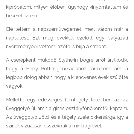
kipróbálom, milyen élőben, úgyhogy kinyomtattam és
bekereteztem.
Elé tettem a napszemüvegemet, mert várom már a
napsütést. Ezt még évekkel ezelőtt egy pályázati
nyereményből vettem, azóta is bírja a strapát.
A cserépként működő Slytherin bögre arról árulkodik,
hogy a Harry Potter-generációhoz tartozom, ami a
legjobb dolog abban, hogy a kilencvenes évek szülötte
vagyok.
Mellette egy édességes fémtégely tetejében az az
üveggolyó ül, amit a gimis osztályfőnökömtől kaptam.
Az üveggolyó zöld, és a tégely széle okkersárga, így a
színek vizuálisan összekötik a minibögrével.