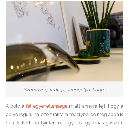
Szemüveg, térkép, üveggolyó, bögre
A polc a
fal egyenetlensége
miatt annyira lejt, hogy a
golyó legurulna, ezért raktam tégelybe, de még abba is
oda kellett pöttyintenem egy kis gyurmaragasztót,