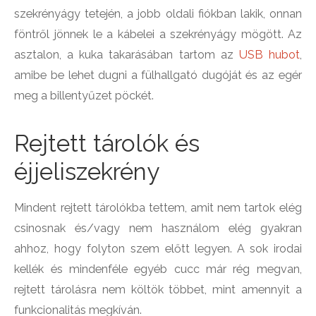
szekrényágy tetején, a jobb oldali fiókban lakik, onnan
föntről jönnek le a kábelei a szekrényágy mögött. Az
asztalon, a kuka takarásában tartom az
USB hubot
,
amibe be lehet dugni a fülhallgató dugóját és az egér
meg a billentyűzet pöckét.
Rejtett tárolók és
éjjeliszekrény
Mindent rejtett tárolókba tettem, amit nem tartok elég
csinosnak és/vagy nem használom elég gyakran
ahhoz, hogy folyton szem előtt legyen. A sok irodai
kellék és mindenféle egyéb cucc már rég megvan,
rejtett tárolásra nem költök többet, mint amennyit a
funkcionalitás megkíván.