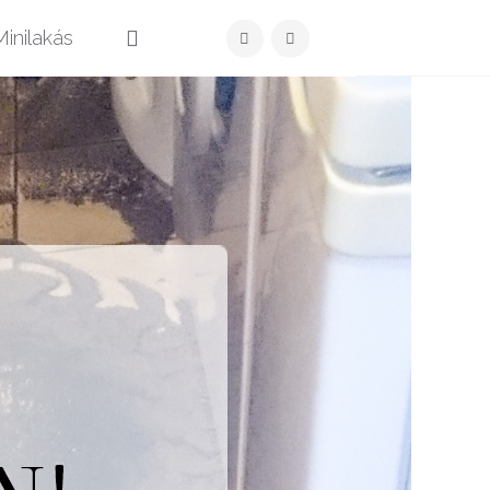
Közzét
inilakás