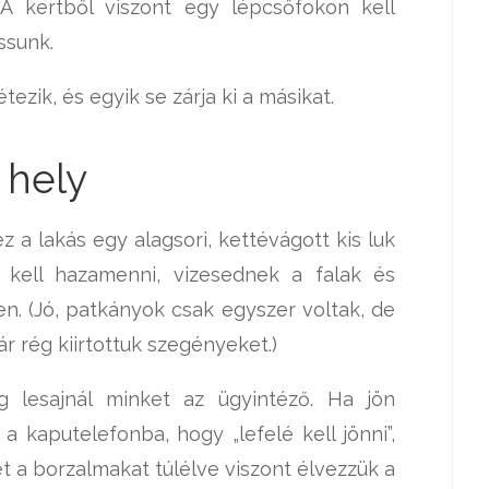
 A kertből viszont egy lépcsőfokon kell
ssunk.
ezik, és egyik se zárja ki a másikat.
 hely
z a lakás egy alagsori, kettévágott kis luk
 kell hazamenni, vizesednek a falak és
n. (Jó, patkányok csak egyszer voltak, de
r rég kiirtottuk szegényeket.)
 lesajnál minket az ügyintéző. Ha jön
a kaputelefonba, hogy „lefelé kell jönni”,
 a borzalmakat túlélve viszont élvezzük a