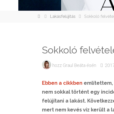
elenítése
Lakásfelújítás
Sokkoló felvétel
Sokkoló felvétel
hozz
Graul Beáta
ésén
2017
Ebben a cikkben
említettem, 
nem sokkal történt egy incid
felújítani a lakást. Következz
mert nem kevés víz került a l