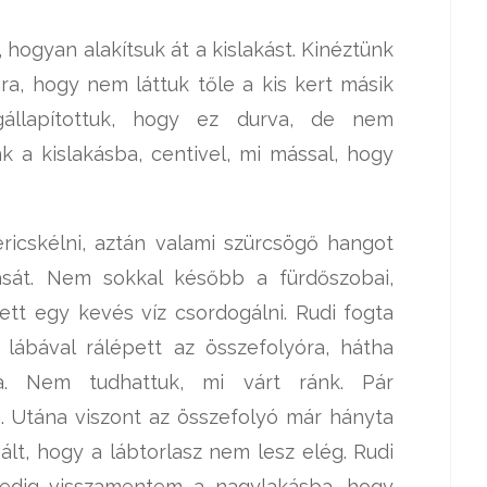
 hogyan alakítsuk át a kislakást. Kinéztünk
ra, hogy nem láttuk tőle a kis kert másik
gállapítottuk, hogy ez durva, de nem
 a kislakásba, centivel, mi mással, hogy
ricskélni, aztán valami szürcsögő hangot
rását. Nem sokkal később a fürdőszobai,
tt egy kevés víz csordogálni. Rudi fogta
ábával rálépett az összefolyóra, hátha
a. Nem tudhattuk, mi várt ránk. Pár
. Utána viszont az összefolyó már hányta
ált, hogy a lábtorlasz nem lesz elég. Rudi
pedig visszamentem a nagylakásba, hogy