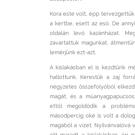
Kora este volt, épp tervezgettük,
a kertbe, esett az eső. De annyi
oldalán levő kazánházat. Me
zavartattuk magunkat, átmentünk
lemérjünk ezt-azt.
A kislakásban el is kezdtünk mé
hallottunk. Kerestük a zaj for
négyzetes összefolyóból elkezde
magát, és a műanyagpapucsos l
ettől megoldódik a problém
másodpercig oké is volt a dolog
magából a vizet. Nyilvánvalóvá v
ott maradt a kislakásban, én 