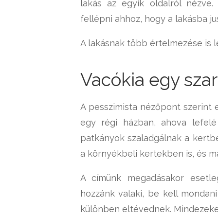
lakás az egyik oldalról nézve.
fellépni ahhoz, hogy a lakásba ju
A lakásnak több értelmezése is lét
Vacókia egy szar
A pesszimista nézőpont szerint e
egy régi házban, ahova lefelé
patkányok szaladgálnak a kertbe
a környékbeli kertekben is, és má
A címünk megadásakor esetleg
hozzánk valaki, be kell mondani 
különben eltévednek. Mindezeket