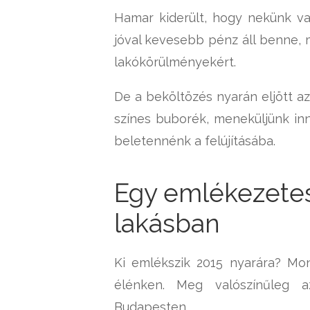
Hamar kiderült, hogy nekünk val
jóval kevesebb pénz áll benne, 
lakókörülményekért.
De a beköltözés nyarán eljött az
színes buborék, meneküljünk innen
beletennénk a felújításába.
Egy emlékezetes 
lakásban
Ki emlékszik 2015 nyarára? Mon
élénken. Meg valószínűleg a
Budapesten.