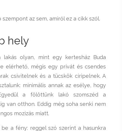
szempont az sem, amiről ez a cikk szól.
b hely
 a lakás olyan, mint egy kertesház Buda
e elérhető, mégis egy privát és csendes
ak csivitelnek és a tücskök ciripelnek. A
talunk: minimális annak az esélye, hogy
 Egyedül a fölöttünk lakó szomszéd a
lig van otthon. Eddig még soha senki nem
angos mozizás miatt.
be a fény: reggel szó szerint a hasunkra