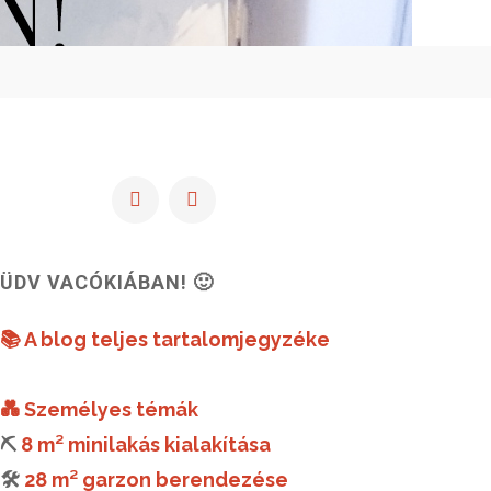
ÜDV VACÓKIÁBAN! 🙂
📚 A blog teljes tartalomjegyzéke
💑 Személyes témák
⛏️
8 m² minilakás kialakítása
🛠️
28 m² garzon berendezése