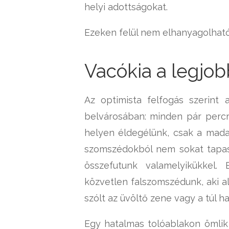
helyi adottságokat.
Ezeken felül nem elhanyagolható 
Vacókia a legjob
Az optimista felfogás szerint
belvárosában: minden pár percr
helyen éldegélünk, csak a madar
szomszédokból nem sokat tapasz
összefutunk valamelyikükkel.
közvetlen falszomszédunk, aki a
szólt az üvöltő zene vagy a túl h
Egy hatalmas tolóablakon ömlik 