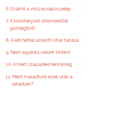
Számít a visszacsapószelep
A krízishelyzet önismerettel
gazdagított
A két héttel azelőtti vihar hatása
Nem egyedül velünk történt
A mért csapadékmennyiség
Miért maradtunk ezek után a
lakásban?