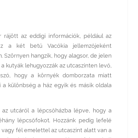
rájött az eddigi információk, például az
 a két betű Vacókia jellemzőjeként
n. Szörnyen hangzik, hogy alagsor, de jelen
 a kutyák lehugyozzák az utcaszinten levő,
n szó, hogy a környék domborzata miatt
i a különbség a ház egyik és másik oldala
 az utcáról a lépcsőházba lépve, hogy a
néhány lépcsőfokot. Hozzánk pedig lefelé
vagy fél emelettel az utcaszint alatt van a