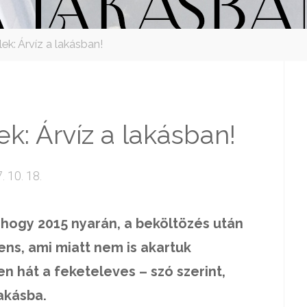
ek: Árvíz a lakásban!
ek: Árvíz a lakásban!
. 10. 18.
hogy 2015 nyarán, a beköltözés után
ens, ami miatt nem is akartuk
en hát a feketeleves – szó szerint,
akásba.