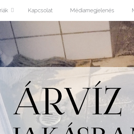
riák
Kapcsolat
Médiamegjelenés
M
t