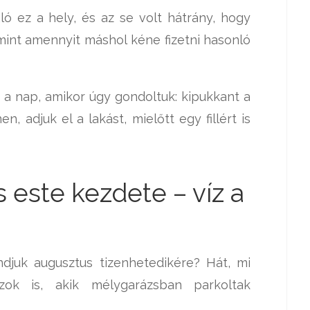
ó ez a hely, és az se volt hátrány, hogy
mint amennyit máshol kéne fizetni hasonló
 a nap, amikor úgy gondoltuk: kipukkant a
, adjuk el a lakást, mielőtt egy fillért is
este kezdete – víz a
djuk augusztus tizenhetedikére? Hát, mi
zok is, akik mélygarázsban parkoltak