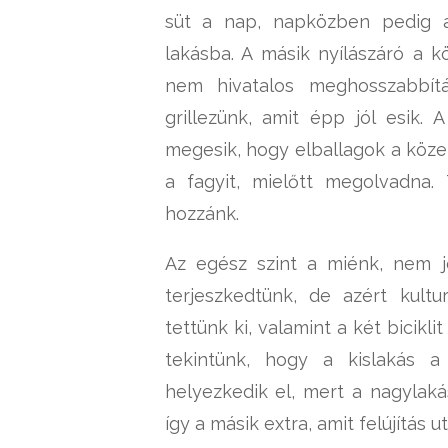
süt a nap, napközben pedig a
lakásba. A másik nyílászáró a k
nem hivatalos meghosszabbítá
grillezünk, amit épp jól esik.
megesik, hogy elballagok a köze
a fagyit, mielőtt megolvadna
hozzánk.
Az egész szint a miénk, nem j
terjeszkedtünk, de azért kult
tettünk ki, valamint a két biciklit
tekintünk, hogy a kislakás a
helyezkedik el, mert a nagylaká
így a másik extra, amit felújítás 