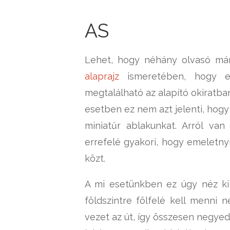
AS
Lehet, hogy néhány olvasó már 
alaprajz
ismeretében, hogy ez
megtalálható az alapító okiratba
esetben ez nem azt jelenti, hogy
miniatűr ablakunkat. Arról va
errefelé gyakori, hogy emeletny
közt.
A mi esetünkben ez úgy néz ki
földszintre fölfelé kell menni 
vezet az út, így összesen negyed 