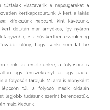
 tűzfalak visszaverik a napsugarakat a
özvetlen kertkapcsolatunk. A kert a lakás
sa: kifekszünk napozni, kint kávézunk,
 A kert délután már árnyékos, így nyáron
li fagyizóba, és a hűs kertben esszük meg
. További előny, hogy senki nem lát be
ön senki az emeletünkre, a folyosóra is
uráltan: egy fémszekrényt és egy padot
 is a folyosón tároljuk. Mi arra is előnyként
 lépcsőn túl, a folyosó másik oldalán
st legjobb tudásunk szerint berendeztük,
után majd kiadunk.