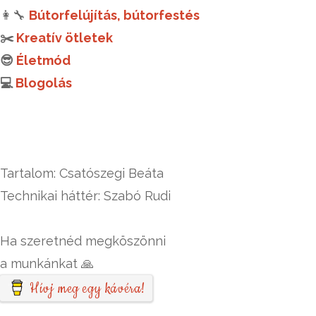
👩‍🔧
Bútorfelújítás, bútorfestés
✂️
Kreatív ötletek
😎
Életmód
💻
Blogolás
Tartalom: Csatószegi Beáta
Technikai háttér: Szabó Rudi
Ha szeretnéd megköszönni
a munkánkat 🙏
Hívj meg egy kávéra!