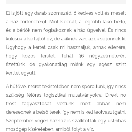
El is jött egy darab szomszéd, ő kedves volt és mesélt
a ház történetéről. Mint kiderült, a legtöbb lakó bérlő,
és a bérlők nem foglalkoznak a ház ügyeivel. És nincs
kulcsuk a kertajtóhoz, de akiknek van, azok se jönnek ki.
Úgyhogy a kertet csak mi használjuk, annak ellenére,
hogy közös terület. Tehát 36 négyzetméterért
fizettünk, de gyakorlatilag miénk egy egész szint
kerttel együtt.
A hűtővel méret tekintetében nem spóroltunk, így nincs
szükség félórás logisztikai mutatványokra. Direkt no
frost fagyasztósat vettünk, mert abban nem
deresednek a belső terek, így nem is kell leolvasztgatni.
Szeptember végén házhoz is szállították egy üsthibás
mosógép kíséretében, amiből folyt a víz.