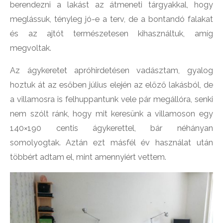
berendezni a lakást az átmeneti tárgyakkal, hogy
meglássuk, tényleg jó-e a terv, de a bontandó falakat
és az ajtót természetesen kihasználtuk, amíg
megvoltak.
Az ágykeretet apróhirdetésen vadásztam, gyalog
hoztuk át az esőben július elején az előző lakásból, de
a villamosra is felhuppantunk vele pár megállóra, senki
nem szólt ránk, hogy mit keresünk a villamoson egy
140×190 centis ágykerettel, bár néhányan
somolyogtak. Aztán ezt másfél év használat után
többért adtam el, mint amennyiért vettem.