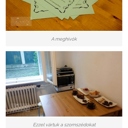
A meghívók
Ezzel vártuk a szomszédokat