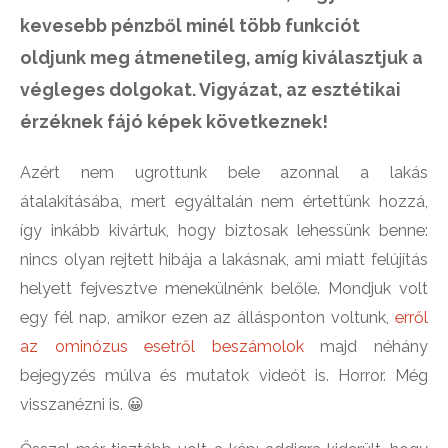
kevesebb pénzből minél több funkciót
oldjunk meg átmenetileg, amíg kiválasztjuk a
végleges dolgokat. Vigyázat, az esztétikai
érzéknek fájó képek következnek!
Azért nem ugrottunk bele azonnal a lakás
átalakításába, mert egyáltalán nem értettünk hozzá,
így inkább kivártuk, hogy biztosak lehessünk benne:
nincs olyan rejtett hibája a lakásnak, ami miatt felújítás
helyett fejvesztve menekülnénk belőle. Mondjuk volt
egy fél nap, amikor ezen az állásponton voltunk,
erről
az ominózus esetről beszámolok
majd néhány
bejegyzés múlva és mutatok videót is. Horror. Még
visszanézni is. 😀