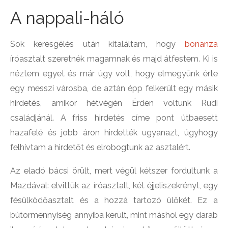
A nappali-háló
Sok keresgélés után kitaláltam, hogy
bonanza
íróasztalt szeretnék magamnak és majd átfestem. Ki is
néztem egyet és már úgy volt, hogy elmegyünk érte
egy messzi városba, de aztán épp felkerült egy másik
hirdetés, amikor hétvégén Érden voltunk Rudi
családjánál. A friss hirdetés címe pont útbaesett
hazafelé és jobb áron hirdették ugyanazt, úgyhogy
felhívtam a hirdetőt és elrobogtunk az asztalért.
Az eladó bácsi örült, mert végül kétszer fordultunk a
Mazdával: elvittük az íróasztalt, két éjjeliszekrényt, egy
fésülködőasztalt és a hozzá tartozó ülőkét. Ez a
bútormennyiség annyiba került, mint máshol egy darab