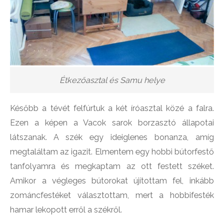
Étkezőasztal és Samu helye
Később a tévét felfúrtuk a két íróasztal közé a falra.
Ezen a képen a Vacok sarok borzasztó állapotai
látszanak. A szék egy ideiglenes bonanza, amíg
megtaláltam az igazit. Elmentem egy hobbi bútorfestő
tanfolyamra és megkaptam az ott festett széket.
Amikor a végleges bútorokat újítottam fel, inkább
zománcfestéket választottam, mert a hobbifesték
hamar lekopott erről a székről.