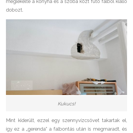
meglékelte a konyha és a szoba közt futó falból kiálló
dobozt.
Kukucs!
Mint kiderült, ezzel egy szennyvízcsövet takartak el,
így ez a „gerenda” a falbontás után is megmaradt, és