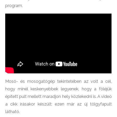
program.
Mosó- és mosogatógép tekintetében az volt a cél,
hogy minél keskenyebbek legyenek, hogy a föléjük
épített pult mellett maradjon hely közlekedni is. A videó
a cikk írásakor készült: ezen már az új tölgyfapult
látható.