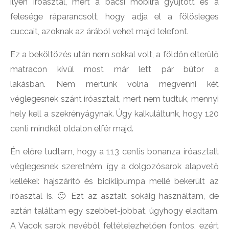
ilyen íróasztal, mert a bácsi mobilra gyűjtött és a
felesége ráparancsolt, hogy adja el a fölösleges
cuccait, azoknak az árából vehet majd telefont.
Ez a beköltözés után nem sokkal volt, a földön elterülő
matracon kívül most már lett pár bútor a
lakásban. Nem mertünk volna megvenni két
véglegesnek szánt íróasztalt, mert nem tudtuk, mennyi
hely kell a szekrényágynak. Úgy kalkuláltunk, hogy 120
centi mindkét oldalon elfér majd.
Én előre tudtam, hogy a 113 centis bonanza íróasztalt
véglegesnek szeretném, így a dolgozósarok alapvető
kellékei: hajszárító és biciklipumpa mellé bekerült az
íróasztal is. 🙂 Ezt az asztalt sokáig használtam, de
aztán találtam egy szebbet-jobbat, úgyhogy eladtam.
A Vacok sarok nevéből feltételezhetően fontos, ezért