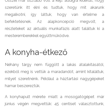
Ősszel már tisztább volt a kép: addigra kiderült, hogy
szeretünk itt élni és tudtuk, hogy mit akarunk
megalkotni, így láttuk, hogy van értelme a
befektetésnek. Az alapkoncepció megvolt, a
részleteket az aktuális munkafázis alatt találtuk ki a
mesteremberekkel együttműködve.
A konyha-étkező
Néhány tárgy nem függött a lakás átalakításától,
ezekből meg is vettük a maradandót, amint kitaláltuk,
milyet szeretnénk. Például a háztartási nagygépeket
hamar beszereztük.
A konyhapult mérete miatt a mosogatógépet már
június végén megvettük: 45 centiset választottunk,