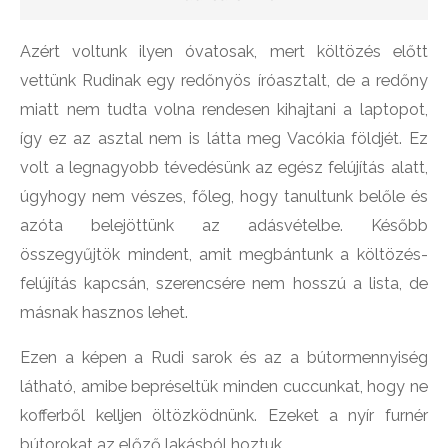
Azért voltunk ilyen óvatosak, mert költözés előtt
vettünk Rudinak egy redőnyös íróasztalt, de a redőny
miatt nem tudta volna rendesen kihajtani a laptopot,
így ez az asztal nem is látta meg Vacókia földjét. Ez
volt a legnagyobb tévedésünk az egész felújítás alatt,
úgyhogy nem vészes, főleg, hogy tanultunk belőle és
azóta belejöttünk az adásvételbe. Később
összegyűjtök mindent, amit megbántunk a költözés-
felújítás kapcsán, szerencsére nem hosszú a lista, de
másnak hasznos lehet.
Ezen a képen a Rudi sarok és az a bútormennyiség
látható, amibe bepréseltük minden cuccunkat, hogy ne
kofferből kelljen öltözködnünk. Ezeket a nyír furnér
bútorokat az előző lakásból hoztuk.