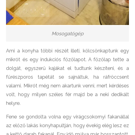
Mosogatógép
Ami a konyha többi részét illeti, kölcsönkaptunk egy
mikrót és egy indukciós főzőlapot. A főzőlap tette a
dolgát, egyszerű kajákat el tudtunk készíteni, és a
fűrészporos tapétát se sajnáltuk, ha ráfröccsent
valami. Mikrót még nem akartunk venni, mert kérdéses
volt, hogy milyen széles fér majd be a neki dedikált
helyre.
Fene se gondolta volna egy virágcsokornyi fakanállal
az előző lakás konyhapultján, hogy évekig elég lesz ez
a kettő darab fakanál. Egy idő múlva már bosszantott,