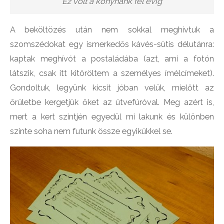
Ez volt a konyhánk fél évig
A beköltözés után nem sokkal meghívtuk a
szomszédokat egy ismerkedős kávés-sütis délutánra:
kaptak meghívót a postaládába (azt, ami a fotón
látszik, csak itt kitöröltem a személyes ímélcímeket).
Gondoltuk, legyünk kicsit jóban velük, mielőtt az
őrületbe kergetjük őket az ütvefúróval. Meg azért is,
mert a kert szintjén egyedül mi lakunk és különben
szinte soha nem futunk össze egyikükkel se.