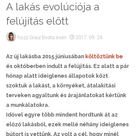
A lakás evolúciója a
felújítás előtt
hozz
Graul Beáta
ésén
2017. 09. 24.
Az új lakásba 2015 júniusában
költöztünk be
és októberben indult a felújítás. Ez alatt a pár
hónap alatt ideiglenes állapotok közt
szoktuk a lakást, a környéket, átalakítási
terveken agyaltunk és árajánlatokat kértünk
a munkálatokra.
Idővel egyre több mindent hordtunk át az
előző lakásból, ezek mellé néhány ideiglenes
bútort is vettünk. Az volt a cél, hogy minél