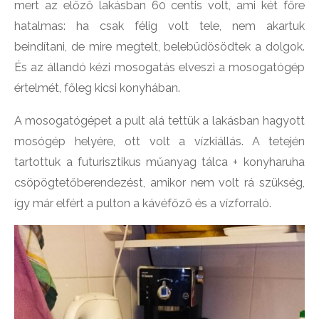
mert az előző lakásban 60 centis volt, ami két főre
hatalmas: ha csak félig volt tele, nem akartuk
beindítani, de mire megtelt, belebüdösödtek a dolgok.
És az állandó kézi mosogatás elveszi a mosogatógép
értelmét, főleg kicsi konyhában.
A mosogatógépet a pult alá tettük a lakásban hagyott
mosógép helyére, ott volt a vízkiállás. A tetején
tartottuk a futurisztikus műanyag tálca + konyharuha
csöpögtetőberendezést, amikor nem volt rá szükség,
így már elfért a pulton a kávéfőző és a vízforraló.