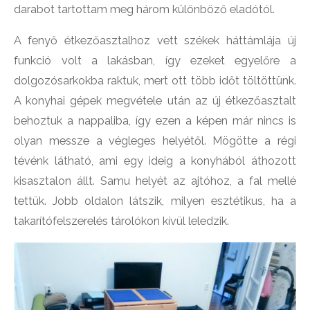
darabot tartottam meg három különböző eladótól.
A fenyő étkezőasztalhoz vett székek háttámlája új
funkció volt a lakásban, így ezeket egyelőre a
dolgozósarkokba raktuk, mert ott több időt töltöttünk.
A konyhai gépek megvétele után az új étkezőasztalt
behoztuk a nappaliba, így ezen a képen már nincs is
olyan messze a végleges helyétől. Mögötte a régi
tévénk látható, ami egy ideig a konyhából áthozott
kisasztalon állt. Samu helyét az ajtóhoz, a fal mellé
tettük. Jobb oldalon látszik, milyen esztétikus, ha a
takarítófelszerelés tárolókon kívül leledzik.